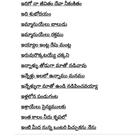
ఇదిగో నా జీవితం దేవా నీకంకితం
ఇది శుభోదయం
ఇమ్మానుయేలు బాలుడు
ఇమ్మానుయేలు రక్తము
ఇయ్యాల ఇంట్ల రేపు మంట్ల
ఇరువురొక్కటయ్యే చక్కని
ఇన్నాళ్ళు తోడుగా మాతో నడిచావు
ఇన్నేళ్లు ఇలలో ఉన్నాము మనము
ఇన్నేళ్ళుగా మాతో ఉండి నడిపించవయ్యా
ఇళ్లలోన పండుగంట
ఇశ్రాయేలు సైన్యములకు
ఇంత కాలం నీదు కృపలో
ఇంటి మీద నున్న ఒంటరి పిచ్చుకను నేను