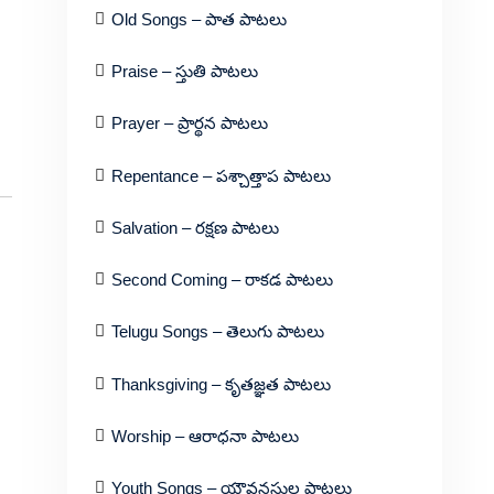
Old Songs – పాత పాటలు
Praise – స్తుతి పాటలు
Prayer – ప్రార్థన పాటలు
Repentance – పశ్చాత్తాప పాటలు
Salvation – రక్షణ పాటలు
Second Coming – రాకడ పాటలు
Telugu Songs – తెలుగు పాటలు
Thanksgiving – కృతజ్ఞత పాటలు
Worship – ఆరాధనా పాటలు
Youth Songs – యౌవనస్థుల పాటలు