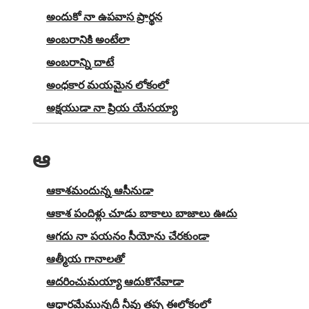
అందుకో నా ఉపవాస ప్రార్థన
అంబరానికి అంటేలా
అంబరాన్ని దాటే
అంధకార మయమైన లోకంలో
అక్షయుడా నా ప్రియ యేసయ్యా
ఆ
ఆకాశమందున్న ఆసీనుడా
ఆకాశ పందిళ్లు చూడు బాకాలు బాజాలు ఊదు
ఆగదు నా పయనం సీయోను చేరకుండా
ఆత్మీయ గానాలతో
ఆదరించుమయ్యా ఆదుకొనేవాడా
ఆధారమేమున్నదీ నీవు తప్ప ఈలోకంలో