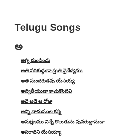
Telugu Songs
అ
అగ్ని మండించు
అతి పరిశుద్ధుడా స్తుతి నైవేద్యము
అతి సుందరుడవు యేసయ్య
అద్వితీయుడా కాచుకొంటివి
అదే అదే ఆ రోజు
అన్ని నామముల కన్న
అనుక్షణము నిన్నే కొలుతును పునరుద్దానుడా
అపరాధిని యేసయ్యా