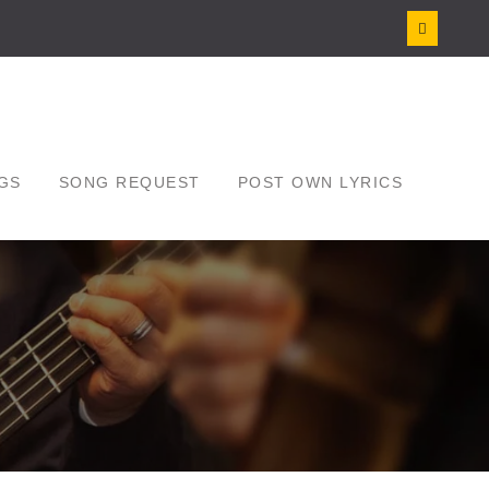
GS
SONG REQUEST
POST OWN LYRICS