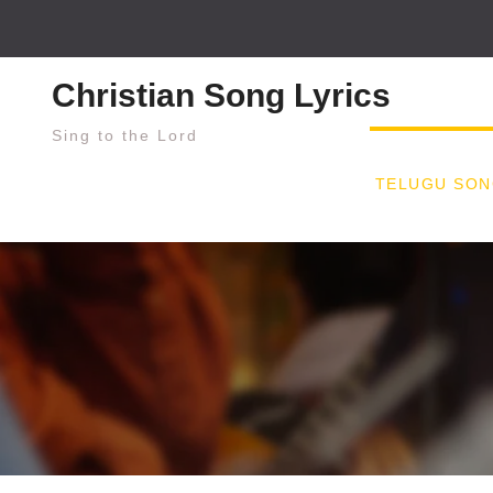
Skip
to
content
Christian Song Lyrics
Sing to the Lord
TELUGU SON