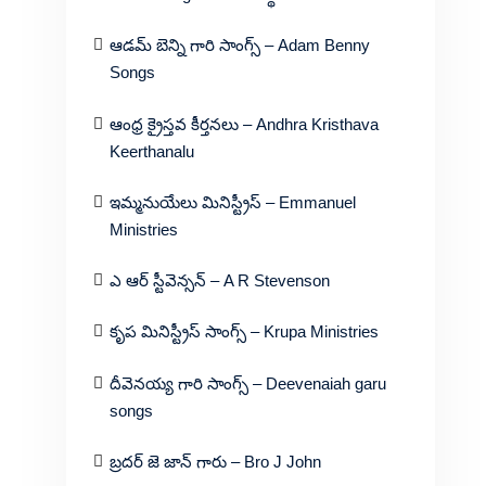
ఆడమ్ బెన్ని గారి సాంగ్స్ – Adam Benny
Songs
ఆంధ్ర క్రైస్తవ కీర్తనలు – Andhra Kristhava
Keerthanalu
ఇమ్మనుయేలు మినిస్ట్రీస్ – Emmanuel
Ministries
ఎ ఆర్ స్టీవెన్సన్ – A R Stevenson
కృప మినిస్ట్రీస్ సాంగ్స్ – Krupa Ministries
దీవెనయ్య గారి సాంగ్స్ – Deevenaiah garu
songs
బ్రదర్ జె జాన్ గారు – Bro J John