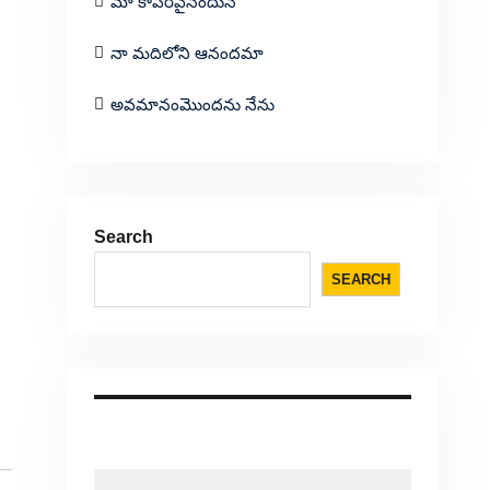
మా కాపరివైనందున
నా మదిలోని ఆనందమా
అవమానంమొందను నేను
Search
SEARCH