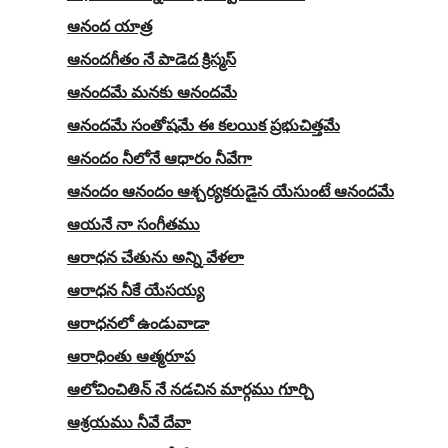
ఆనంద యాత్ర
ఆనందగీతం నే పాడెద క్రిస్మస్
ఆనందమే మనకు ఆనందమే
ఆనందమే సంతోషమే ఈ కలయిక ప్రభుచిత్తమే
ఆనందం నీలోనే ఆధారం నీవేగా
ఆనందం ఆనందం ఆశ్చర్యకరుడైన యేసుంటే ఆనందమే
ఆయనే నా సంగీతము
ఆరాధన చేతును అన్ని వేళలా
ఆరాధన నీకే యేసయ్య
ఆరాధనలో ఉండువాడా
ఆరాధింతు ఆత్మరూప
ఆలోచించితిన్ నే నడచిన మార్గము గూర్చి
ఆశ్రయము నీవే దేవా