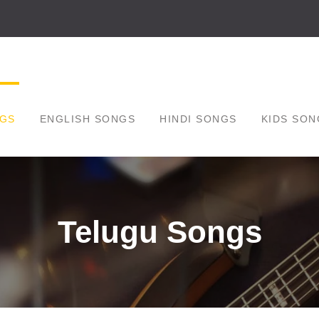
GS
ENGLISH SONGS
HINDI SONGS
KIDS SON
Telugu Songs