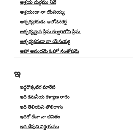
ఆశ్రయ దుర్గము నీవే
ఆశ్రయుడా నా యేసయ్య
ఆశ్చర్యకరుడు ఆలోచనకర్త
ఆశ్చర్యమైన ప్రేమ కల్వరిలోని ప్రేమ
ఆశ్చర్యకరుడా నా యేసయ్య
ఆహా ఆనందమే ఓహో సంతోషమే
ఇ
ఇద్దరొక్కటిగ మారేటి
ఇది కమనీయ కళ్యాణ రాగం
ఇది తెలియని తొలిరాగం
ఇదిగో దేవా నా జీవితం
ఇది దేవుని నిర్ణయము