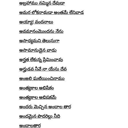
అబ్రహాము నమ్మిన దేవుడా
అమర లోకనాథుడా అంతమే లేనివాడ
అయ్యా! వందనాలు
అవమానంమొందను నేను
అసాధ్యమని తెలుసుగా
అసామానుడైన వాడు
అర్హత లేకున్న ప్రేమించావు
అర్హుడవ నీవే నా యేసు దేవ
అంజలి ఘటియించినాము
అంత్యకాల అభిషేకం
అంత్యకాల అభిషకమే
అందరు మెచ్చిన అందాల తార
అందమైన పొదరిల్లు నీది
అందాలతార