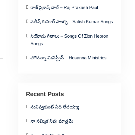
రాజ్ ప్రకాష్ పాల్ – Raj Prakash Paul
సతీష్ కుమార్ సాంగ్స – Satish Kumar Songs
సీయోను గీతాలు – Songs Of Zion Hebron
Songs
హోసన్నా మినిస్ట్రీస్ – Hosanna Ministries
Recent Posts
నువివ్వకుంటే ఏది లేదయ్యా
నా నమ్మిక నీవు మాత్రమే