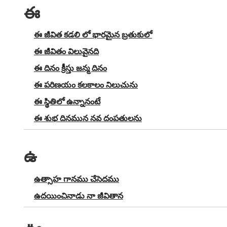
ఈ
ఈ జీవిత కడలి లో భారమైన బ్రతుకులో
ఈ జీవితం విలువైనది
ఈ దినం క్రీస్తు జన్మ దినం
ఈ పరిణయం కలకాలం నిలుచును
ఈ స్థితిలో ఉన్నానంటే
ఈ శుభ దినమున నవ దంపతులను
ఉ
ఉత్సాహ గానము చేసెదము
ఉదయించినాడు నా జీవితాన