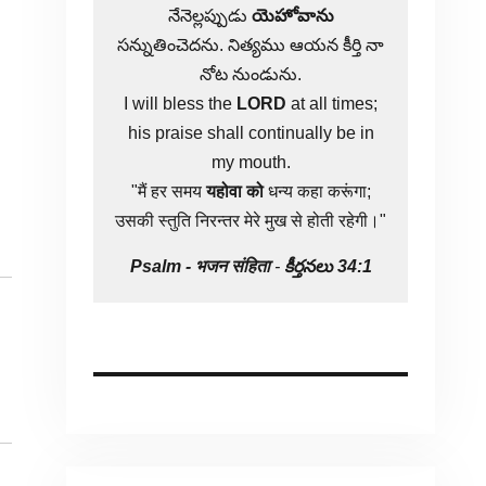
నేనెల్లప్పుడు
యెహోవాను
సన్నుతించెదను. నిత్యము ఆయన కీర్తి నా
నోట నుండును.
I will bless the
LORD
at all times;
his praise shall continually be in
my mouth.
"मैं हर समय
यहोवा
को
धन्य कहा करूंगा;
उसकी स्तुति निरन्तर मेरे मुख से होती रहेगी।"
Psalm -
भजन संहिता
-
కీర్తనలు 34:1