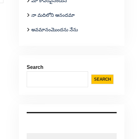
మా కాపరివైనందున
నా మదిలోని ఆనందమా
అవమానంమొందను నేను
Search
SEARCH