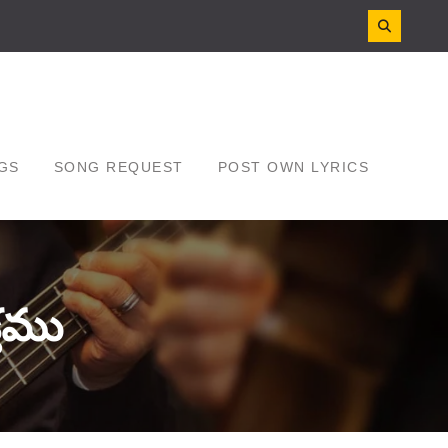
GS
SONG REQUEST
POST OWN LYRICS
క్తము