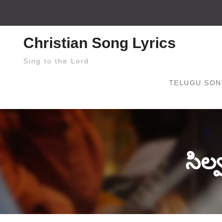
Skip
to
content
Christian Song Lyrics
Sing to the Lord
TELUGU SON
సిల్