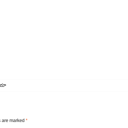
దయా
s are marked
*