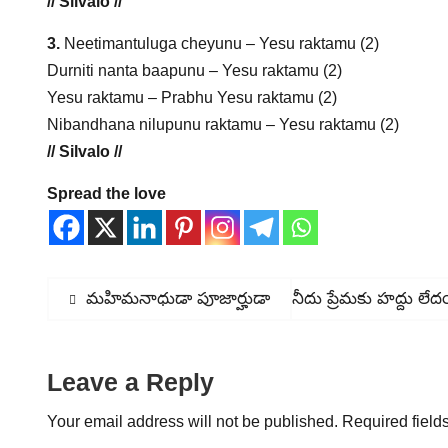
// Silvalo //
3.
Neetimantuluga cheyunu – Yesu raktamu (2)
Durniti nanta baapunu – Yesu raktamu (2)
Yesu raktamu – Prabhu Yesu raktamu (2)
Nibandhana nilupunu raktamu – Yesu raktamu (2)
// Silvalo //
Spread the love
Post
Previous
మహిమనాధుడా పూజార్హుడా
Next
నీదు ప్రేమకు హద్దు లే
post:
post:
navigation
Leave a Reply
Your email address will not be published.
Required field