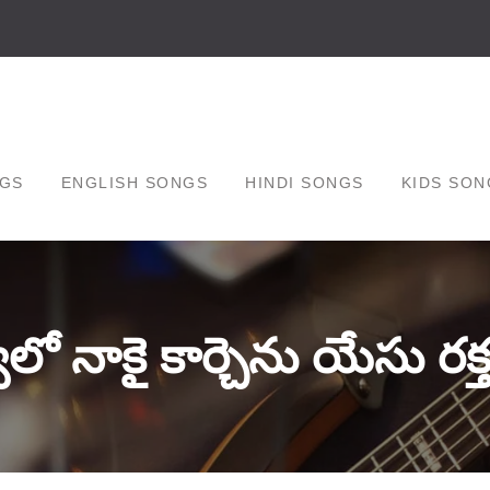
GS
ENGLISH SONGS
HINDI SONGS
KIDS SON
వలో నాకై కార్చెను యేసు ర