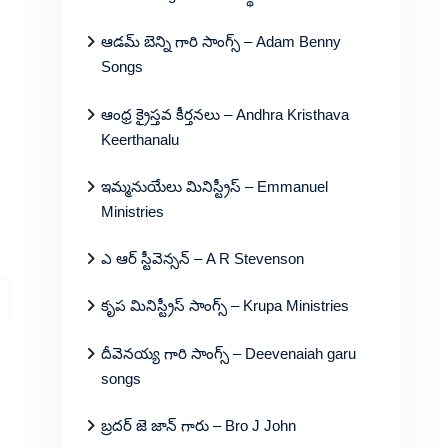
ఆడమ్ బెన్ని గారి సాంగ్స్ – Adam Benny
Songs
ఆంధ్ర క్రైస్తవ కీర్తనలు – Andhra Kristhava
Keerthanalu
ఇమ్మనుయేలు మినిస్ట్రీస్ – Emmanuel
Ministries
ఎ ఆర్ స్టీవెన్సన్ – A R Stevenson
కృప మినిస్ట్రీస్ సాంగ్స్ – Krupa Ministries
దీవెనయ్య గారి సాంగ్స్ – Deevenaiah garu
songs
బ్రదర్ జె జాన్ గారు – Bro J John