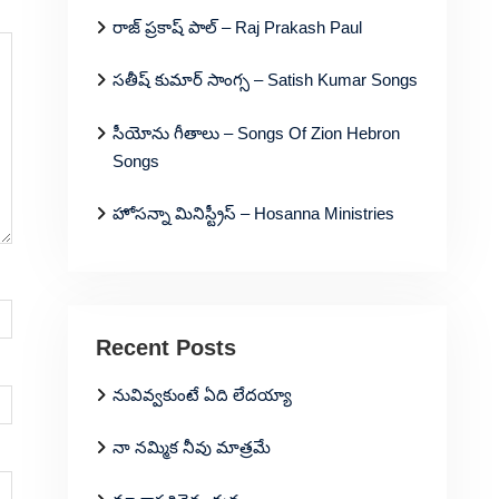
రాజ్ ప్రకాష్ పాల్ – Raj Prakash Paul
సతీష్ కుమార్ సాంగ్స – Satish Kumar Songs
సీయోను గీతాలు – Songs Of Zion Hebron
Songs
హోసన్నా మినిస్ట్రీస్ – Hosanna Ministries
Recent Posts
నువివ్వకుంటే ఏది లేదయ్యా
నా నమ్మిక నీవు మాత్రమే