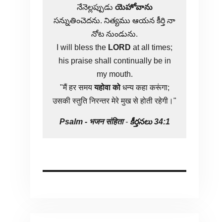
నేనెల్లప్పుడు
యెహోవాను
సన్నుతించెదను. నిత్యము ఆయన కీర్తి నా
నోట నుండును.
I will bless the
LORD
at all times;
his praise shall continually be in
my mouth.
"मैं हर समय
यहोवा
को
धन्य कहा करूंगा;
उसकी स्तुति निरन्तर मेरे मुख से होती रहेगी।"
Psalm -
भजन संहिता
-
కీర్తనలు 34:1