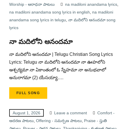
Worship - ఆరాధనా పాటలు
na madiloni anandama lyrics
,
na madiloni anandama song lyrics in english
,
na madiloni
anandama song lyrics in telugu
,
నా మదిలోని ఆనందమా song
lyrics
నా మదిలోని ఆనందమా
నా మదిలోని ఆనందమా | Telugu Christian Song Lyrics
Lyrics: Telugu నా మదిలోని ఆనందమా నా ఊహలోని
ఆశ్చర్యమా నా ఏకాంతంలో ఓ స్నేహమా నా అనుభవాలో
అనురాగమా (2) యేసయ్యా….
FULL SONG
August 1, 2026
Leave a comment
Comfort -
ఆదరణ పాటలు
,
Offering - సమర్పణ పాటలు
,
Praise - స్తుతి
పాటలు
,
Prayer - ప్రార్థన పాటలు
,
Thanksgiving - కృతజ్ఞత పాటలు
,