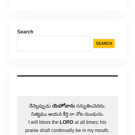
Search
SEARCH
నేనెల్లప్పుడు
యెహోవాను
సన్నుతించెదను.
నిత్యము ఆయన కీర్తి నా నోట నుండును.
I will bless the
LORD
at all times; his
praise shall continually be in my mouth.