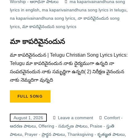
Worship - ఆరాధనా పాటలు
ma kaparivainandhuna song
lyrics in english
,
ma kaparivainandhuna song lyrics in telugu
,
na kaparivainandhuna song lyrics
,
నా కాపరివైనందున song
lyrics
,
మా కాపరివైనందున song lyrics
మా కాపరివైనందున
మా కాపరివైనందున | Telugu Christian Song Lyrics Lyrics:
Telugu మా కాపరివైనందున నాకు ధైర్యముగా ఉన్నది నా
సంపదవైనందున నాకు సమృద్ధిగా ఉన్నది( 2) నిరీక్షణ వైనందున
నాకు నెమ్మదిగా వున్నది
FULL SONG
August 1, 2026
Leave a comment
Comfort -
ఆదరణ పాటలు
,
Offering - సమర్పణ పాటలు
,
Praise - స్తుతి
పాటలు
,
Prayer - ప్రార్థన పాటలు
,
Thanksgiving - కృతజ్ఞత పాటలు
,