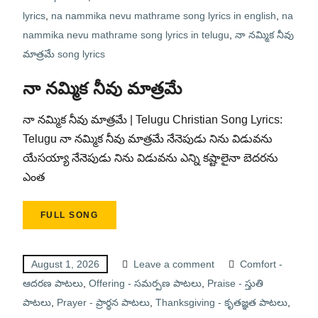
lyrics
,
na nammika nevu mathrame song lyrics in english
,
na
nammika nevu mathrame song lyrics in telugu
,
నా నమ్మిక నీవు
మాత్రమే song lyrics
నా నమ్మిక నీవు మాత్రమే
నా నమ్మిక నీవు మాత్రమే | Telugu Christian Song Lyrics:
Telugu నా నమ్మిక నీవు మాత్రమే నేనెపుడు నిను విడువను
యేసయ్యా నేనెపుడు నిను విడువను ఎన్ని కష్టాలైనా బెదరను
ఎంత
FULL SONG
August 1, 2026
Leave a comment
Comfort -
ఆదరణ పాటలు
,
Offering - సమర్పణ పాటలు
,
Praise - స్తుతి
పాటలు
,
Prayer - ప్రార్థన పాటలు
,
Thanksgiving - కృతజ్ఞత పాటలు
,