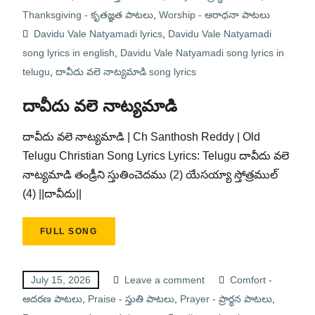
Thanksgiving - కృతజ్ఞత పాటలు
,
Worship - ఆరాధనా పాటలు
Davidu Vale Natyamadi lyrics
,
Davidu Vale Natyamadi
song lyrics in english
,
Davidu Vale Natyamadi song lyrics in
telugu
,
దావీదు వలె నాట్యమాడి song lyrics
దావీదు వలె నాట్యమాడి
దావీదు వలె నాట్యమాడి | Ch Santhosh Reddy | Old
Telugu Christian Song Lyrics Lyrics: Telugu దావీదు వలె
నాట్యమాడి తండ్రీని స్తుతించెదము (2) యేసయ్యా స్తోత్రముల్‌
(4) ||దావీదు||
FULL SONG
July 15, 2026
Leave a comment
Comfort -
ఆదరణ పాటలు
,
Praise - స్తుతి పాటలు
,
Prayer - ప్రార్థన పాటలు
,