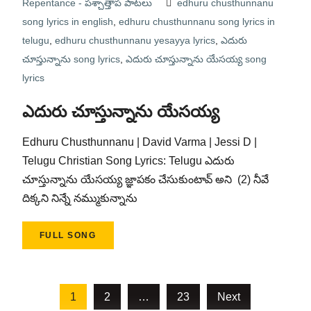
Repentance - పశ్చాత్తాప పాటలు
edhuru chusthunnanu
song lyrics in english
,
edhuru chusthunnanu song lyrics in
telugu
,
edhuru chusthunnanu yesayya lyrics
,
ఎదురు
చూస్తున్నాను song lyrics
,
ఎదురు చూస్తున్నాను యేసయ్య song
lyrics
ఎదురు చూస్తున్నాను యేసయ్య
Edhuru Chusthunnanu | David Varma | Jessi D |
Telugu Christian Song Lyrics: Telugu ఎదురు
చూస్తున్నాను యేసయ్య జ్ఞాపకం చేసుకుంటావ్ అని (2) నీవే
దిక్కని నిన్నే నమ్ముకున్నాను
FULL SONG
Posts
1
2
…
23
Next