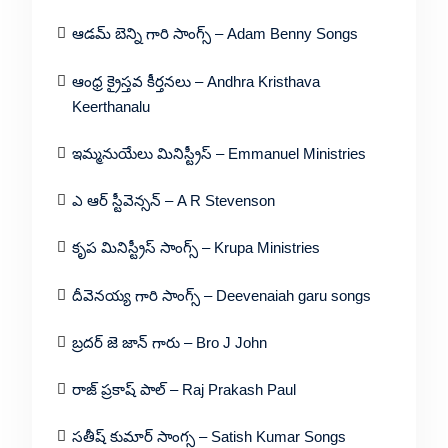
ఆడమ్ బెన్ని గారి సాంగ్స్ – Adam Benny Songs
ఆంధ్ర క్రైస్తవ కీర్తనలు – Andhra Kristhava
Keerthanalu
ఇమ్మనుయేలు మినిస్ట్రీస్ – Emmanuel Ministries
ఎ ఆర్ స్టీవెన్సన్ – A R Stevenson
కృప మినిస్ట్రీస్ సాంగ్స్ – Krupa Ministries
దీవెనయ్య గారి సాంగ్స్ – Deevenaiah garu songs
బ్రదర్ జె జాన్ గారు – Bro J John
రాజ్ ప్రకాష్ పాల్ – Raj Prakash Paul
సతీష్ కుమార్ సాంగ్స – Satish Kumar Songs