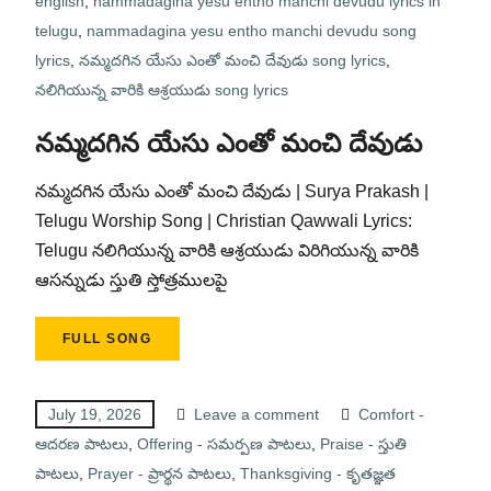
english
,
nammadagina yesu entho manchi devudu lyrics in
telugu
,
nammadagina yesu entho manchi devudu song
lyrics
,
నమ్మదగిన యేసు ఎంతో మంచి దేవుడు song lyrics
,
నలిగియున్న వారికి ఆశ్రయుడు song lyrics
నమ్మదగిన యేసు ఎంతో మంచి దేవుడు
నమ్మదగిన యేసు ఎంతో మంచి దేవుడు | Surya Prakash |
Telugu Worship Song | Christian Qawwali Lyrics:
Telugu నలిగియున్న వారికి ఆశ్రయుడు విరిగియున్న వారికి
ఆసన్నుడు స్తుతి స్తోత్రములపై
FULL SONG
July 19, 2026
Leave a comment
Comfort -
ఆదరణ పాటలు
,
Offering - సమర్పణ పాటలు
,
Praise - స్తుతి
పాటలు
,
Prayer - ప్రార్థన పాటలు
,
Thanksgiving - కృతజ్ఞత