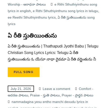
Worship - ఆరాధనా పాటలు
e Rithi Sthuthiyinthunu song
lyrics in english
,
e Rithi Sthuthiyinthunu song lyrics in telugu
,
ee Reethi Sthuthiyinthunu lyrics
,
ఏ రీతి స్తుతియింతును song
lyrics
ఏ రీతి స్తుతియింతును
ఏ రీతి స్తుతియింతును | Thathapudi Jyothi Babu | Telugu
Christian Song Lyrics Lyrics: Telugu ఏ రీతి
స్తుతియింతును ఓ యేసూ నాథా దైవమా ఏ రీతి వర్ణింతును నీ
FULL SONG
July 21, 2026
Leave a comment
Comfort -
ఆదరణ పాటలు
,
Praise - స్తుతి పాటలు
,
Prayer - ప్రార్థన పాటలు
nammadagina yesu entho manchi devudu lyrics in