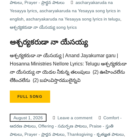
పాటలు
,
Prayer - ప్రార్థన పాటలు
ascharyakaruda na
Yesayya lyrics
,
ascharyakaruda na Yesayya song lyrics in
english
,
ascharyakaruda na Yesayya song lyrics in telugu
,
ఆశ్చర్యకరుడా నా యేసయ్య song lyrics
ఆశ్చర్యకరుడా నా యేసయ్య
ఆశ్చర్యకరుడా నా యేసయ్య | Anand Jayakumar garu |
Hosanna Ministries Nellore Lyrics: Telugu ఆశ్చర్యకరుడా
నా యేసయ్య నా యెడల నీకున్న తలంపులు (2) ఊహించలేను
లేకించలేను (2) బహువిస్తారములైన్నవి
FULL SONG
August 1, 2026
Leave a comment
Comfort -
ఆదరణ పాటలు
,
Offering - సమర్పణ పాటలు
,
Praise - స్తుతి
పాటలు
,
Prayer - ప్రార్థన పాటలు
,
Thanksgiving - కృతజ్ఞత పాటలు
,