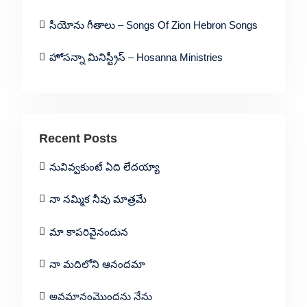
సీయోను గీతాలు – Songs Of Zion Hebron Songs
హోసన్నా మినిస్ట్రీస్ – Hosanna Ministries
Recent Posts
నువివ్వకుంటే ఏది లేదయ్యా
నా నమ్మిక నీవు మాత్రమే
మా కాపరివైనందున
నా మదిలోని ఆనందమా
అవమానంమొందను నేను