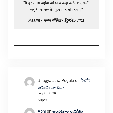
"मैं हर समय
यहोवा
को
धन्य कहा करूंगा; उसकी
स्तुति निरन्तर मेरे मुख से होती रहेगी।"
Psalm -
भजन संहिता
-
కీర్తనలు 34:1
Bhagyalatha Pogula
on
నీలోనే
ఆనందం నా దేవా
July 28, 2026
Super
Abhi
on
అంత్యకాల అభిషేకం