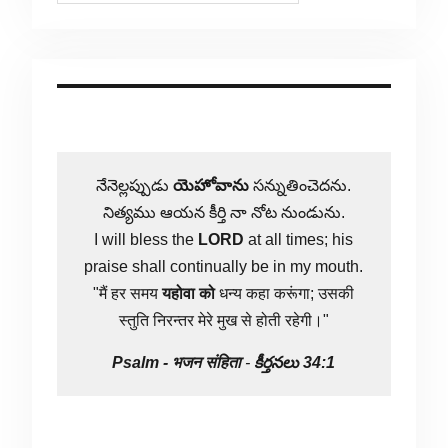
నేనెల్లప్పుడు
యెహోవాను
సన్నుతించెదను.
నిత్యము ఆయన కీర్తి నా నోట నుండును.
I will bless the
LORD
at all times; his
praise shall continually be in my mouth.
"मैं हर समय
यहोवा
को
धन्य कहा करूंगा; उसकी
स्तुति निरन्तर मेरे मुख से होती रहेगी।"
Psalm -
भजन संहिता
-
కీర్తనలు 34:1