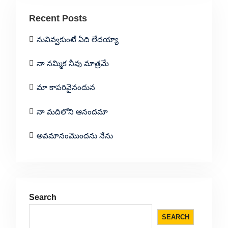
Recent Posts
నువివ్వకుంటే ఏది లేదయ్యా
నా నమ్మిక నీవు మాత్రమే
మా కాపరివైనందున
నా మదిలోని ఆనందమా
అవమానంమొందను నేను
Search
SEARCH