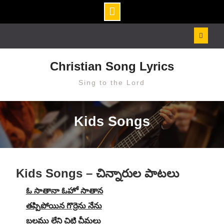
Skip
to
content
Christian Song Lyrics
Sing to the Lord
Kids Songs
Kids Songs – చిన్నారుల పాటలు
ఓ సాతానా ఓహో సాతాన
తప్పిపోయిన గొర్రెను నేను
బలము లేని చిట్టి చీమలు