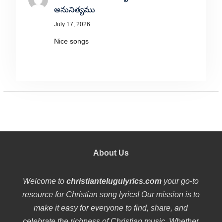
అనునిత్యము
July 17, 2026
Nice songs
About Us
Welcome to
christiantelugulyrics.com
your go-to
resource for Christian song lyrics! Our mission is to
make it easy for everyone to find, share, and
celebrate the richness of Christian music. Whether