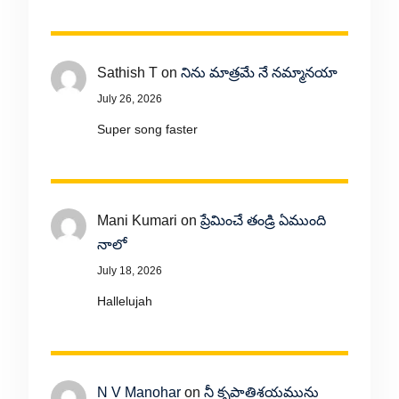
Sathish T
on
నిను మాత్రమే నే నమ్మానయా
July 26, 2026
Super song faster
Mani Kumari
on
ప్రేమించే తండ్రి ఏముంది
నాలో
July 18, 2026
Hallelujah
N V Manohar
on
నీ కృపాతిశయమును