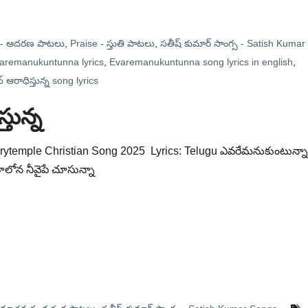
 - ఆదరణ పాటలు
,
Praise - స్తుతి పాటలు
,
సతీష్ కుమార్ సాంగ్స - Satish Kumar
aremanukuntunna lyrics
,
Evaremanukuntunna song lyrics in english
,
ఆరాధిస్తున్న song lyrics
తున్న
varytemple Christian Song 2025 ‬ Lyrics: Telugu ఎవరేమనుకుంటున్నా
్పృహలోన నీవైపే చూసున్నా