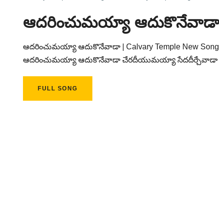
ఆదరించుమయ్యా ఆదుకొనేవాడ
ఆదరించుమయ్యా ఆదుకొనేవాడా | Calvary Temple New Song 20
ఆదరించుమయ్యా ఆదుకొనేవాడా చేరదీయుమయ్యా సేదదీర్చేవాడా
FULL SONG