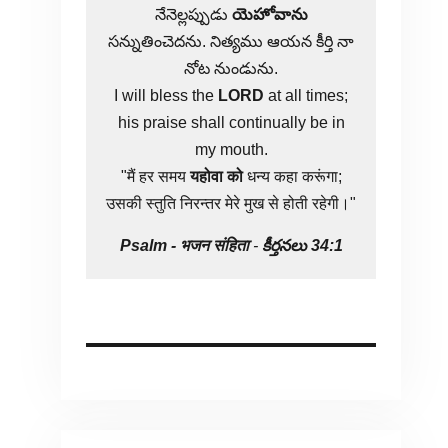
నేనెల్లప్పుడు
యెహోవాను
సన్నుతించెదను. నిత్యము ఆయన కీర్తి నా
నోట నుండును.
I will bless the
LORD
at all times;
his praise shall continually be in
my mouth.
"मैं हर समय
यहोवा
को
धन्य कहा करूंगा;
उसकी स्तुति निरन्तर मेरे मुख से होती रहेगी।"
Psalm -
भजन संहिता
-
కీర్తనలు 34:1