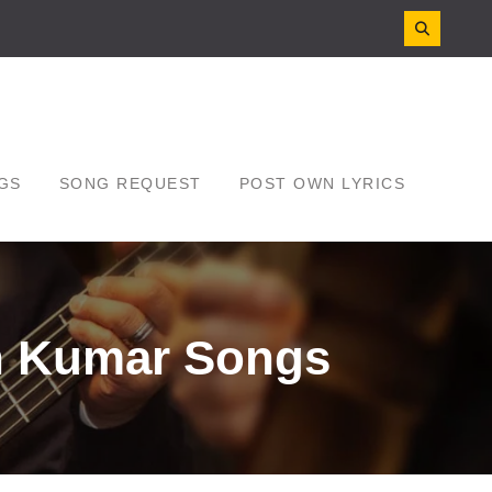
GS
SONG REQUEST
POST OWN LYRICS
ish Kumar Songs