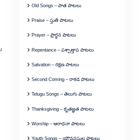
Old Songs – పాత పాటలు
Praise – స్తుతి పాటలు
Prayer – ప్రార్థన పాటలు
u
Repentance – పశ్చాత్తాప పాటలు
Salvation – రక్షణ పాటలు
Second Coming – రాకడ పాటలు
Telugu Songs – తెలుగు పాటలు
Thanksgiving – కృతజ్ఞత పాటలు
Worship – ఆరాధనా పాటలు
Youth Songs – యౌవనస్థుల పాటలు