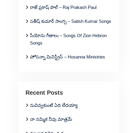
రాజ్ ప్రకాష్ పాల్ – Raj Prakash Paul
సతీష్ కుమార్ సాంగ్స – Satish Kumar Songs
సీయోను గీతాలు – Songs Of Zion Hebron
Songs
హోసన్నా మినిస్ట్రీస్ – Hosanna Ministries
Recent Posts
నువివ్వకుంటే ఏది లేదయ్యా
నా నమ్మిక నీవు మాత్రమే