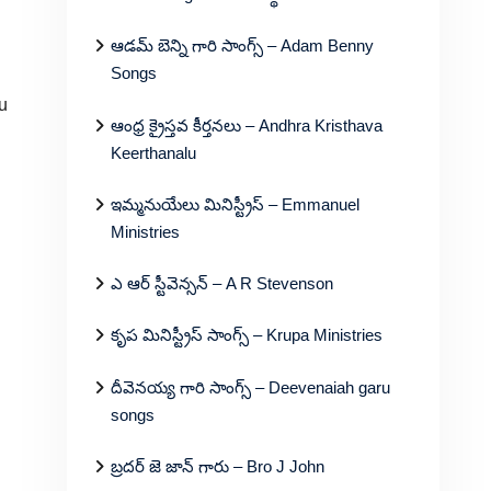
ఆడమ్ బెన్ని గారి సాంగ్స్ – Adam Benny
Songs
u
ఆంధ్ర క్రైస్తవ కీర్తనలు – Andhra Kristhava
Keerthanalu
ఇమ్మనుయేలు మినిస్ట్రీస్ – Emmanuel
Ministries
ఎ ఆర్ స్టీవెన్సన్ – A R Stevenson
కృప మినిస్ట్రీస్ సాంగ్స్ – Krupa Ministries
దీవెనయ్య గారి సాంగ్స్ – Deevenaiah garu
songs
బ్రదర్ జె జాన్ గారు – Bro J John