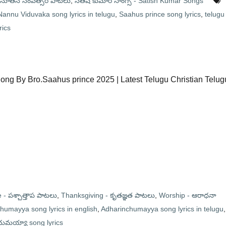
 నూతన సంవత్సర పాటలు
,
సతీష్ కుమార్ సాంగ్స - Satish Kumar Songs
Nannu Viduvaka song lyrics in telugu
,
Saahus prince song lyrics
,
telugu
rics
 Song By Bro.Saahus prince 2025 | Latest Telugu Christian Telug
- పశ్చాత్తాప పాటలు
,
Thanksgiving - కృతజ్ఞత పాటలు
,
Worship - ఆరాధనా
humayya song lyrics in english
,
Adharinchumayya song lyrics in telugu
,
ుమయ్యా song lyrics