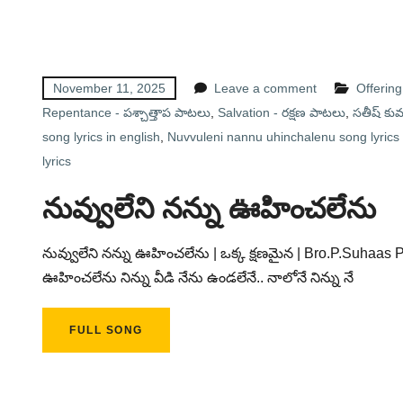
November 11, 2025
Leave a comment
Offerin
Repentance - పశ్చాత్తాప పాటలు
,
Salvation - రక్షణ పాటలు
,
సతీష్ కు
song lyrics in english
,
Nuvvuleni nannu uhinchalenu song lyrics 
lyrics
నువ్వులేని నన్ను ఊహించలేను
నువ్వులేని నన్ను ఊహించలేను | ఒక్క క్షణమైన | Bro.P.Suhaas P
ఊహించలేను నిన్ను వీడి నేను ఉండలేనే.. నాలోనే నిన్ను నే
FULL SONG