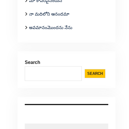
మా కాపరివైనందున
నా మదిలోని ఆనందమా
అవమానంమొందను నేను
Search
SEARCH