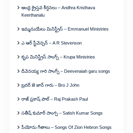
ఆంధ్ర క్రైస్తవ కీర్తనలు – Andhra Kristhava
Keerthanalu
ఇమ్మనుయేలు మినిస్ట్రీస్ – Emmanuel Ministries
ఎ ఆర్ స్టీవెన్సన్ – A R Stevenson
కృప మినిస్ట్రీస్ సాంగ్స్ – Krupa Ministries
దీవెనయ్య గారి సాంగ్స్ – Deevenaiah garu songs
బ్రదర్ జె జాన్ గారు – Bro J John
రాజ్ ప్రకాష్ పాల్ – Raj Prakash Paul
సతీష్ కుమార్ సాంగ్స – Satish Kumar Songs
సీయోను గీతాలు – Songs Of Zion Hebron Songs