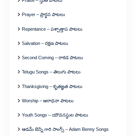
Praise – స్తుతి పాటలు
Prayer – ప్రార్థన పాటలు
Repentance – పశ్చాత్తాప పాటలు
Salvation – రక్షణ పాటలు
Second Coming – రాకడ పాటలు
Telugu Songs – తెలుగు పాటలు
Thanksgiving – కృతజ్ఞత పాటలు
Worship – ఆరాధనా పాటలు
Youth Songs – యౌవనస్థుల పాటలు
ఆడమ్ బెన్ని గారి సాంగ్స్ – Adam Benny Songs