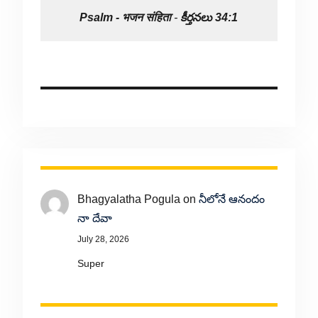
Psalm -
भजन संहिता
-
కీర్తనలు 34:1
Bhagyalatha Pogula
on
నీలోనే ఆనందం
నా దేవా
July 28, 2026
Super