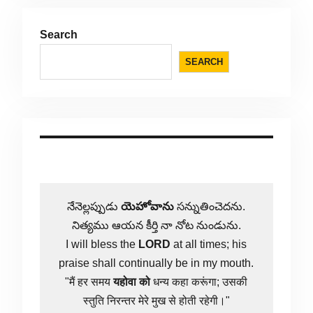
Search
SEARCH
నేనెల్లప్పుడు
యెహోవాను
సన్నుతించెదను.
నిత్యము ఆయన కీర్తి నా నోట నుండును.
I will bless the
LORD
at all times; his
praise shall continually be in my mouth.
"मैं हर समय
यहोवा
को
धन्य कहा करूंगा; उसकी
स्तुति निरन्तर मेरे मुख से होती रहेगी।"