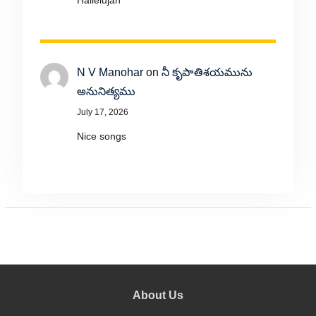
Hallelujah
N V Manohar
on
నీ కృపాతిశయమును
అనునిత్యము
July 17, 2026
Nice songs
About Us