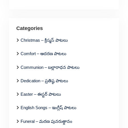
Categories
Christmas – క్రిస్మస్ పాటలు
Comfort – ఆదరణ పాటలు
Communion – బల్లారాధన పాటలు
Dedication – ప్రతిష్ఠ పాటలు
Easter – ఈస్టర్ పాటలు
English Songs – ఇంగ్లీష్ పాటలు
Funeral – మరణ పునరుత్దానం