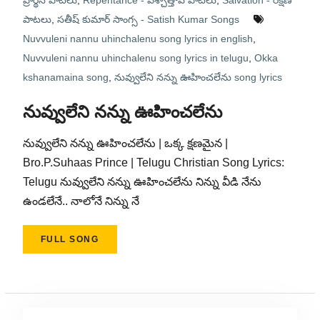
ప్రార్థన పాటలు
,
Repentance - పశ్చాత్తాప పాటలు
,
Salvation - రక్షణ
పాటలు
,
సతీష్ కుమార్ సాంగ్స - Satish Kumar Songs
Nuvvuleni nannu uhinchalenu song lyrics in english
,
Nuvvuleni nannu uhinchalenu song lyrics in telugu
,
Okka
kshanamaina song
,
నువ్వులేని నన్ను ఊహించలేను song lyrics
నువ్వులేని నన్ను ఊహించలేను
నువ్వులేని నన్ను ఊహించలేను | ఒక్క క్షణమైన |
Bro.P.Suhaas Prince | Telugu Christian Song Lyrics:
Telugu నువ్వులేని నన్ను ఊహించలేను నిన్ను వీడి నేను
ఉండలేనే.. నాలోనే నిన్ను నే
FULL SONG