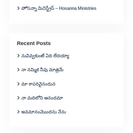
హోసన్నా మినిస్ట్రీస్ – Hosanna Ministries
Recent Posts
నువివ్వకుంటే ఏది లేదయ్యా
నా నమ్మిక నీవు మాత్రమే
మా కాపరివైనందున
నా మదిలోని ఆనందమా
అవమానంమొందను నేను