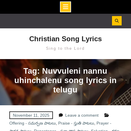
Skip
to
content
Christian Song Lyrics
Sing to the Lord
Tag: Nuvvuleni nannu
uhinchalenu song lyrics in
telugu
November 11, 2025
Leave a comment
Offering - సమర్పణ పాటలు
,
Praise - స్తుతి పాటలు
,
Prayer -