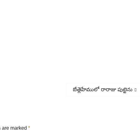
Next
బేత్లెహేములో రారాజు పుట్టెను
post:
s are marked
*