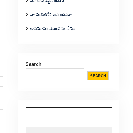
మా కాపరివైనందున
నా మదిలోని ఆనందమా
అవమానంమొందను నేను
Search
SEARCH