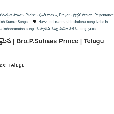
- సమర్పణ పాటలు
,
Praise - స్తుతి పాటలు
,
Prayer - ప్రార్థన పాటలు
,
Repentance
Satish Kumar Songs
Nuvvuleni nannu uhinchalenu song lyrics in
a kshanamaina song
,
నువ్వులేని నన్ను ఊహించలేను song lyrics
షణమైన | Bro.P.Suhaas Prince | Telugu
ics: Telugu