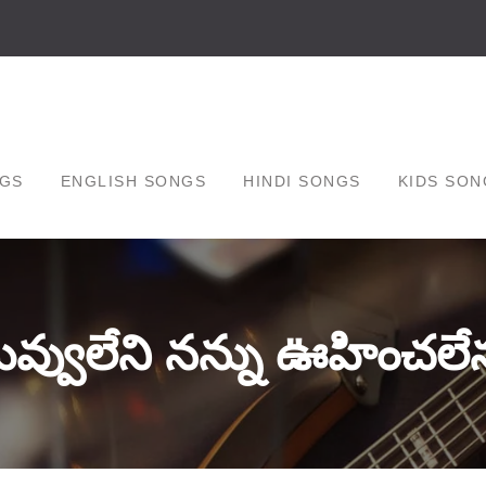
GS
ENGLISH SONGS
HINDI SONGS
KIDS SON
ువ్వులేని నన్ను ఊహించలే