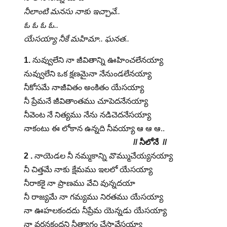
నీలాంటి మనసు నాకు ఇచ్చావే..
ఓ ఓ ఓ ఓ..
యేసయ్యా నీకే మహిమా.. ఘనత..
1.
నువ్వులేని నా జీవితాన్ని ఊహించలేనయ్యా
నువ్వులేని ఒక క్షణమైనా నేనుండలేనయ్యా
నీకోసమే నాజీవితం అంకితం యేసయ్యా
నీ ప్రేమనే జీవితాంతము చూపెదనేనయ్యా
నీవెంట నే నిత్యము నేను నడిచెదనేసయ్యా
నాకంటు ఈ లోకాన ఉన్నది నీవయ్యా ఆ ఆ ఆ..
// నీలోనే //
2 .
నాయెడల నీ నమ్మకాన్ని వొమ్ముచేయ్యనయ్యా
నీ చిత్తమే నాకు క్షేమము ఇలలో యేసయ్యా
నీరాకకై నా ప్రాణము వేచి వున్నదయా
నీ రాజ్యమే నా గమ్యము నిరతము యేసయ్యా
నా ఊహలకందదు నీప్రేమ యెన్నడు యేసయ్యా
నా వర్ణనకందని నీత్యాగం చేసావేసయ్యా