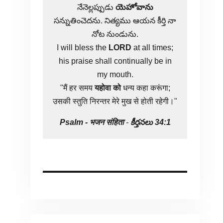
నేనెల్లప్పుడు
యెహోవాను
సన్నుతించెదను. నిత్యము ఆయన కీర్తి నా
నోట నుండును.
I will bless the
LORD
at all times;
his praise shall continually be in
my mouth.
"मैं हर समय
यहोवा
को
धन्य कहा करूंगा;
उसकी स्तुति निरन्तर मेरे मुख से होती रहेगी।"
Psalm -
भजन संहिता
-
కీర్తనలు 34:1