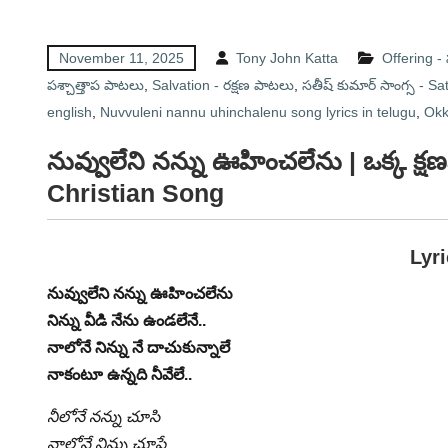
November 11, 2025
Tony John Katta
Offering 
పశ్చాత్తాప పాటలు
,
Salvation - రక్షణ పాటలు
,
సతీష్ కుమార్ సాంగ్స - 
english
,
Nuvvuleni nannu uhinchalenu song lyrics in telugu
,
Okk
నువ్వులేని నన్ను ఊహించలేను
| ఒక్క క్
Christian Song
Lyr
నువ్వులేని నన్ను ఊహించలేను
నిన్ను వీడి నేను ఉండలేనే..
నాలోనే నిన్ను నే దాచుకున్నాలే
నాకంటూ ఉన్నది నీవేలే..
నీలోనే నన్ను చూసి
నాలోనే నిన్ను చూపే