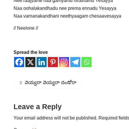
Nee raajyame naa gamyamu nirathamu Yesayya
Naa oohalakandhadu nee prema ennadu Yesayya
Naa varnanakandhani neethyaagam chesaavesayya
// Neelone //
Spread the love
Post
Previous
వెయ్యరా వెయ్యరా దండోరా
post:
navigation
Leave a Reply
Your email address will not be published.
Required field