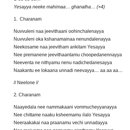
Yesayya neeke mahimaa… ghanatha… (×4)
1. Charanam
Nuvvuleni naa jeevithaani oohinchalenayya
Nuvvuleni oka kshanamainaa nenundalenayya
Neekosame naa jeevitham ankitam Yesayya
Nee premanene jeevithaantamu choopedanennayya
Neeventa ne nithyamu nenu nadichedanesayya
Naakantu ee lokaana unnadi neevayya… aa aa aa…
// Neelone //
2. Charanam
Naayedala nee nammakaani vommucheyyanayya
Nee chittame naaku ksheemamu ilalo Yesayya
Neeraakakai naa praanamu vechi unnadayya