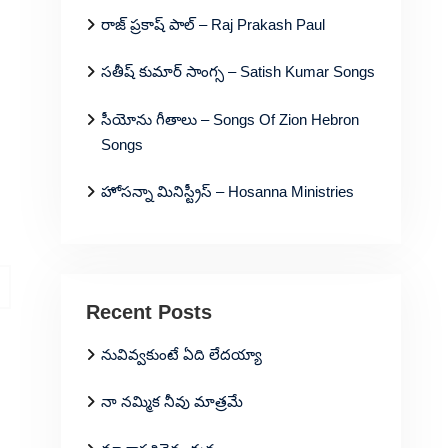
రాజ్ ప్రకాష్ పాల్ – Raj Prakash Paul
సతీష్ కుమార్ సాంగ్స – Satish Kumar Songs
సీయోను గీతాలు – Songs Of Zion Hebron
Songs
హోసన్నా మినిస్ట్రీస్ – Hosanna Ministries
Recent Posts
నువివ్వకుంటే ఏది లేదయ్యా
నా నమ్మిక నీవు మాత్రమే