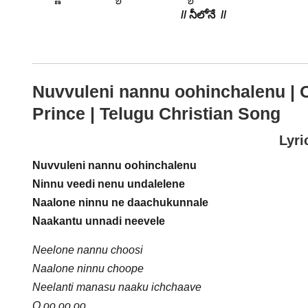
// నీలోనే //
Nuvvuleni nannu oohinchalenu | 
Prince | Telugu Christian Song
Lyri
Nuvvuleni nannu oohinchalenu
Ninnu veedi nenu undalelene
Naalone ninnu ne daachukunnale
Naakantu unnadi neevele
Neelone nannu choosi
Naalone ninnu choope
Neelanti manasu naaku ichchaave
O oo oo oo…