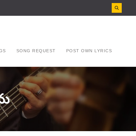
GS
SONG REQUEST
POST OWN LYRICS
ను