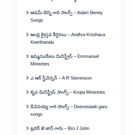
ఆడమ్ బెన్ని గారి సాంగ్స్ – Adam Benny
Songs
ఆంధ్ర క్రైస్తవ కీర్తనలు – Andhra Kristhava
Keerthanalu
ఇమ్మనుయేలు మినిస్ట్రీస్ – Emmanuel
Ministries
ఎ ఆర్ స్టీవెన్సన్ – A R Stevenson
కృప మినిస్ట్రీస్ సాంగ్స్ – Krupa Ministries
దీవెనయ్య గారి సాంగ్స్ – Deevenaiah garu
songs
బ్రదర్ జె జాన్ గారు – Bro J John