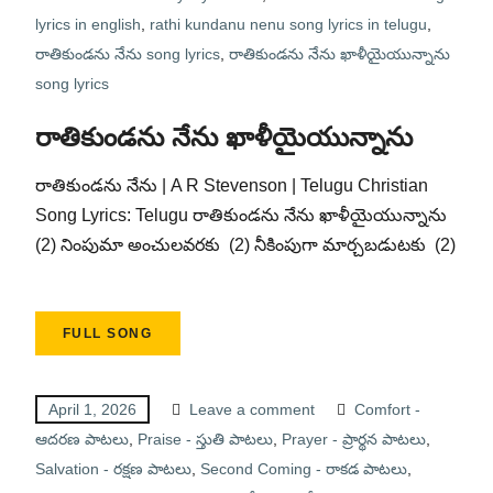
lyrics in english
,
rathi kundanu nenu song lyrics in telugu
,
రాతికుండను నేను song lyrics
,
రాతికుండను నేను ఖాళీయైయున్నాను
song lyrics
రాతికుండను నేను ఖాళీయైయున్నాను
రాతికుండను నేను | A R Stevenson | Telugu Christian
Song Lyrics: Telugu రాతికుండను నేను ఖాళీయైయున్నాను
(2) నింపుమా అంచులవరకు (2) నీకింపుగా మార్చబడుటకు (2)
FULL SONG
April 1, 2026
Leave a comment
Comfort -
ఆదరణ పాటలు
,
Praise - స్తుతి పాటలు
,
Prayer - ప్రార్థన పాటలు
,
Salvation - రక్షణ పాటలు
,
Second Coming - రాకడ పాటలు
,