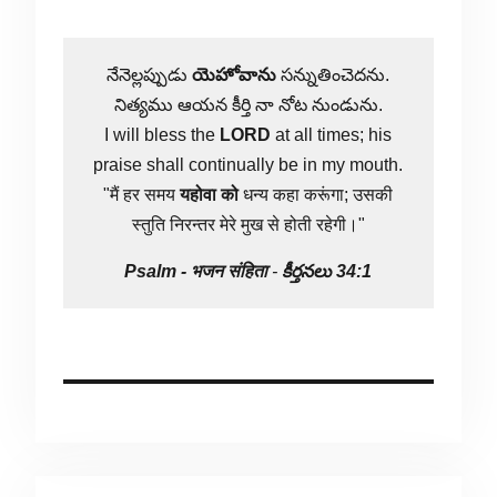
నేనెల్లప్పుడు
యెహోవాను
సన్నుతించెదను.
నిత్యము ఆయన కీర్తి నా నోట నుండును.
I will bless the
LORD
at all times; his
praise shall continually be in my mouth.
"मैं हर समय
यहोवा
को
धन्य कहा करूंगा; उसकी
स्तुति निरन्तर मेरे मुख से होती रहेगी।"
Psalm -
भजन संहिता
-
కీర్తనలు 34:1