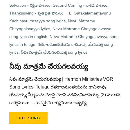
Salvation - రక్షణ పాటలు
,
Second Coming - రాకడ పాటలు
,
Thanksgiving - కృతజ్ఞత పాటలు
Gatakalamantayunu
Kachinavu Yesayya song lyrics
,
Nevu Matrame
Cheyagalavayya lyrics
,
Nevu Matrame Cheyagalavayya
song lyrics in english
,
Nevu Matrame Cheyagalavayya song
lyrics in telugu
,
గతకాలమంతయును కాచినావు యేసయ్య song
lyrics
,
నీవు మాత్రమే చేయగలవయ్య song lyrics
నీవు మాత్రమే చేయగలవయ్య
నీవు మాత్రమే చేయగలవయ్య | Hermon Ministries VGR
Song Lyrics: Telugu గతకాలమంతయును కాచినావు
యేసయ్య నీ కృపను మాపై చూపి నడిపించినావయ్య (2) నూతన
కార్యములు – ఘనమైన కార్యములు ఆశ్చర్య
FULL SONG