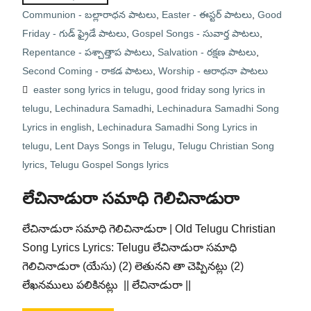
Communion - బల్లారాధన పాటలు
,
Easter - ఈస్టర్ పాటలు
,
Good
Friday - గుడ్ ఫ్రైడే పాటలు
,
Gospel Songs - సువార్త పాటలు
,
Repentance - పశ్చాత్తాప పాటలు
,
Salvation - రక్షణ పాటలు
,
Second Coming - రాకడ పాటలు
,
Worship - ఆరాధనా పాటలు
easter song lyrics in telugu
,
good friday song lyrics in
telugu
,
Lechinadura Samadhi
,
Lechinadura Samadhi Song
Lyrics in english
,
Lechinadura Samadhi Song Lyrics in
telugu
,
Lent Days Songs in Telugu
,
Telugu Christian Song
lyrics
,
Telugu Gospel Songs lyrics
లేచినాడురా సమాధి గెలిచినాడురా
లేచినాడురా సమాధి గెలిచినాడురా | Old Telugu Christian
Song Lyrics Lyrics: Telugu లేచినాడురా సమాధి
గెలిచినాడురా (యేసు) (2) లెతునని తా చెప్పినట్లు (2)
లేఖనములు పలికినట్లు || లేచినాడురా ||