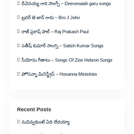
దీవెనయ్య గారి సాంగ్స్ – Deevenaiah garu songs
బ్రదర్ జె జాన్ గారు – Bro J John
రాజ్ ప్రకాష్ పాల్ – Raj Prakash Paul
సతీష్ కుమార్ సాంగ్స – Satish Kumar Songs
సీయోను గీతాలు – Songs Of Zion Hebron Songs
హోసన్నా మినిస్ట్రీస్ – Hosanna Ministries
Recent Posts
నువివ్వకుంటే ఏది లేదయ్యా