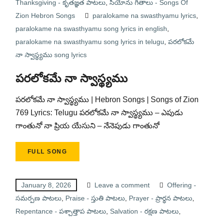
Thanksgiving - కృతజ్ఞత పాటలు
,
సీయోను గీతాలు - Songs Of
Zion Hebron Songs
paralokame na swasthyamu lyrics
,
paralokame na swasthyamu song lyrics in english
,
paralokame na swasthyamu song lyrics in telugu
,
పరలోకమే
నా స్వాస్థ్యము song lyrics
పరలోకమే నా స్వాస్థ్యము
పరలోకమే నా స్వాస్థ్యము | Hebron Songs | Songs of Zion
769 Lyrics: Telugu పరలోకమే నా స్వాస్థ్యము – ఎపుడు
గాంతునో నా ప్రియ యేసుని – నేనెపుడు గాంతునో
FULL SONG
January 8, 2026
Leave a comment
Offering -
సమర్పణ పాటలు
,
Praise - స్తుతి పాటలు
,
Prayer - ప్రార్థన పాటలు
,
Repentance - పశ్చాత్తాప పాటలు
,
Salvation - రక్షణ పాటలు
,