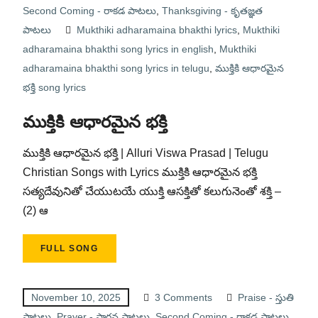
Second Coming - రాకడ పాటలు
,
Thanksgiving - కృతజ్ఞత
పాటలు
Mukthiki adharamaina bhakthi lyrics
,
Mukthiki
adharamaina bhakthi song lyrics in english
,
Mukthiki
adharamaina bhakthi song lyrics in telugu
,
ముక్తికి ఆధారమైన
భక్తి song lyrics
ముక్తికి ఆధారమైన భక్తి
ముక్తికి ఆధారమైన భక్తి | Alluri Viswa Prasad | Telugu
Christian Songs with Lyrics ముక్తికి ఆధారమైన భక్తి
సత్యదేవునితో చేయుటయే యుక్తి ఆసక్తితో కలుగునెంతో శక్తి –
(2) ఆ
FULL SONG
November 10, 2025
3 Comments
Praise - స్తుతి
పాటలు
,
Prayer - ప్రార్థన పాటలు
,
Second Coming - రాకడ పాటలు
,