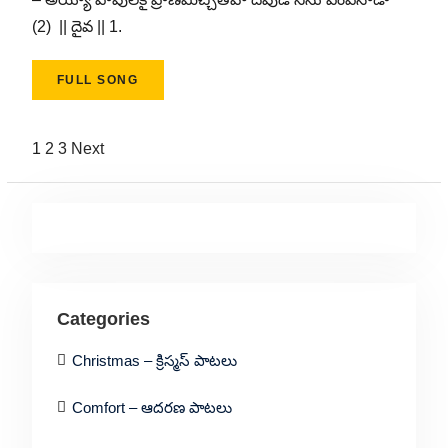
(2) || దైవ || 1.
FULL SONG
Posts
1
2
3
Next
pagination
Categories
Christmas – క్రిస్మస్ పాటలు
Comfort – ఆదరణ పాటలు