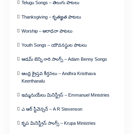
Telugu Songs – తెలుగు పాటలు
Thanksgiving – కృతజ్ఞత పాటలు
Worship – ఆరాధనా పాటలు
Youth Songs – యౌవనస్థుల పాటలు
ఆడమ్ బెన్ని గారి సాంగ్స్ – Adam Benny Songs
ఆంధ్ర క్రైస్తవ కీర్తనలు – Andhra Kristhava
Keerthanalu
ఇమ్మనుయేలు మినిస్ట్రీస్ – Emmanuel Ministries
ఎ ఆర్ స్టీవెన్సన్ – A R Stevenson
కృప మినిస్ట్రీస్ సాంగ్స్ – Krupa Ministries