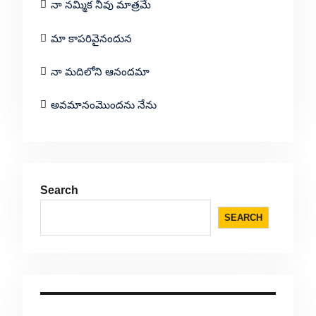
నా నమ్మిక నీవు మాత్రమే
మా కాపరివైనందున
నా మదిలోని ఆనందమా
అవమానంమొందను నేను
Search
SEARCH