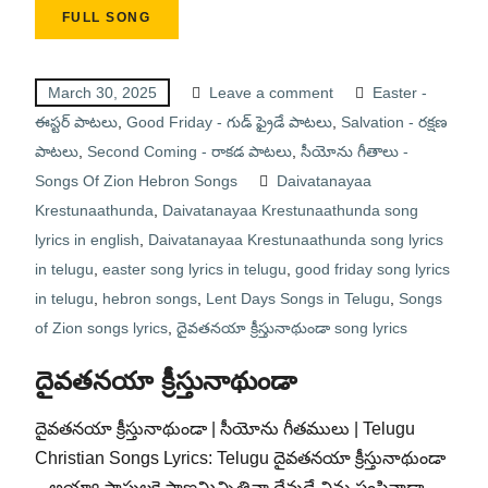
FULL SONG
March 30, 2025
Leave a comment
Easter -
ఈస్టర్ పాటలు
,
Good Friday - గుడ్ ఫ్రైడే పాటలు
,
Salvation - రక్షణ
పాటలు
,
Second Coming - రాకడ పాటలు
,
సీయోను గీతాలు -
Songs Of Zion Hebron Songs
Daivatanayaa
Krestunaathunda
,
Daivatanayaa Krestunaathunda song
lyrics in english
,
Daivatanayaa Krestunaathunda song lyrics
in telugu
,
easter song lyrics in telugu
,
good friday song lyrics
in telugu
,
hebron songs
,
Lent Days Songs in Telugu
,
Songs
of Zion songs lyrics
,
దైవతనయా క్రీస్తునాథుండా song lyrics
దైవతనయా క్రీస్తునాథుండా
దైవతనయా క్రీస్తునాథుండా | సీయోను గీతములు | Telugu
Christian Songs Lyrics: Telugu దైవతనయా క్రీస్తునాథుండా
– అయ్యా పాపులకై ప్రాణమిచ్చితివా దేవుడే నిను పంపినాడా