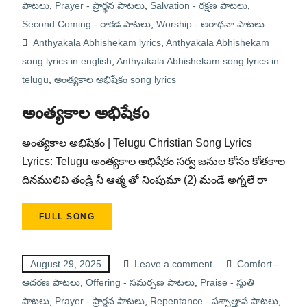
పాటలు
,
Prayer - ప్రార్థన పాటలు
,
Salvation - రక్షణ పాటలు
,
Second Coming - రాకడ పాటలు
,
Worship - ఆరాధనా పాటలు
Anthyakala Abhishekam lyrics
,
Anthyakala Abhishekam
song lyrics in english
,
Anthyakala Abhishekam song lyrics in
telugu
,
అంత్యకాల అభిషేకం song lyrics
అంత్యకాల అభిషేకం
అంత్యకాల అభిషేకం | Telugu Christian Song Lyrics
Lyrics: Telugu అంత్యకాల అభిషేకం సర్వ జనుల కోసం కోతకాల
దినములివి తండ్రి నీ ఆత్మ తో నింపుమా (2) మండే అగ్నలే రా
FULL SONG
August 29, 2025
Leave a comment
Comfort -
ఆదరణ పాటలు
,
Offering - సమర్పణ పాటలు
,
Praise - స్తుతి
పాటలు
,
Prayer - ప్రార్థన పాటలు
,
Repentance - పశ్చాత్తాప పాటలు
,