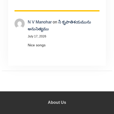
N V Manohar
on
నీ కృపాతిశయమును
అనునిత్యము
July 17, 2026
Nice songs
About Us