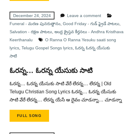
December 24, 2024
Leave a comment
Funeral - మరణ పునరుత్దానం
,
Good Friday - గుడ్ ఫ్రైడే పాటలు
,
Salvation - రక్షణ పాటలు
,
ఆంధ్ర క్రైస్తవ కీర్తనలు - Andhra Kristhava
Keerthanalu
O Ranna O Ranna Yesuku saati song
lyrics
,
Telugu Gospel Songs lyrics
,
ఓరన్న ఓరన్న యేసుకు
సాటి
ఓరన్న… ఓరన్న యేసుకు సాటి
ఓరన్న… ఓరన్న యేసుకు సాటి వేరే లేరన్న… లేరన్న | Old
Telugu Christian Song Lyrics ఓరన్న… ఓరన్న యేసుకు
సాటి వేరే లేరన్న… లేరన్న యేసే ఆ దైవం చూడన్నా… చూడన్నా
FULL SONG