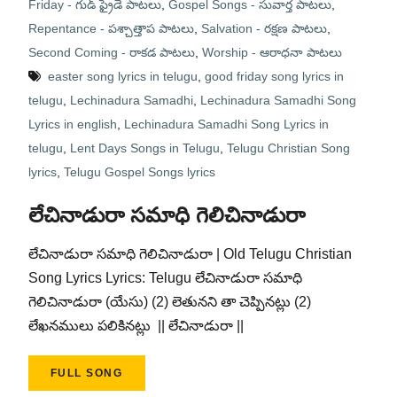
Friday - గుడ్ ఫ్రైడే పాటలు
,
Gospel Songs - సువార్త పాటలు
,
Repentance - పశ్చాత్తాప పాటలు
,
Salvation - రక్షణ పాటలు
,
Second Coming - రాకడ పాటలు
,
Worship - ఆరాధనా పాటలు
easter song lyrics in telugu
,
good friday song lyrics in
telugu
,
Lechinadura Samadhi
,
Lechinadura Samadhi Song
Lyrics in english
,
Lechinadura Samadhi Song Lyrics in
telugu
,
Lent Days Songs in Telugu
,
Telugu Christian Song
lyrics
,
Telugu Gospel Songs lyrics
లేచినాడురా సమాధి గెలిచినాడురా
లేచినాడురా సమాధి గెలిచినాడురా | Old Telugu Christian
Song Lyrics Lyrics: Telugu లేచినాడురా సమాధి
గెలిచినాడురా (యేసు) (2) లెతునని తా చెప్పినట్లు (2)
లేఖనములు పలికినట్లు || లేచినాడురా ||
FULL SONG