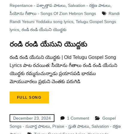
Repentance - పశ్చాత్తాప పాటలు
,
Salvation - రక్షణ పాటలు
,
సీయోను గీతాలు - Songs Of Zion Hebron Songs
Randi
Randi Yesuni Yoddaku song lyrics
,
Telugu Gospel Songs
lyrics
,
రండి రండి యేసుని యొద్దకు
రండి రండి యేసుని యొద్దకు
రండి రండి యేసుని యొద్దకు | Old Telugu Gospel Song
Lyrics పాట రచయిత: సీయోను గీతాలు రండి రండి యేసుని
యొద్దకు రమ్మనుచున్నాడు ప్రయాసపడి భారము
మోయువారలు ప్రభుని చెంతకు పరుగిడి
FULL SONG
December 23, 2024
1 Comment
Gospel
Songs - సువార్త పాటలు
,
Praise - స్తుతి పాటలు
,
Salvation - రక్షణ