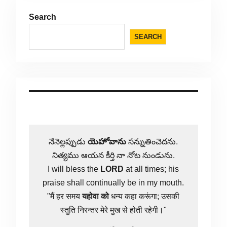
Search
SEARCH
నేనెల్లప్పుడు
యెహోవాను
సన్నుతించెదను.
నిత్యము ఆయన కీర్తి నా నోట నుండును.
I will bless the
LORD
at all times; his
praise shall continually be in my mouth.
"मैं हर समय
यहोवा
को
धन्य कहा करूंगा; उसकी
स्तुति निरन्तर मेरे मुख से होती रहेगी।"