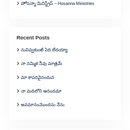
హోసన్నా మినిస్ట్రీస్ – Hosanna Ministries
Recent Posts
నువివ్వకుంటే ఏది లేదయ్యా
నా నమ్మిక నీవు మాత్రమే
మా కాపరివైనందున
నా మదిలోని ఆనందమా
అవమానంమొందను నేను