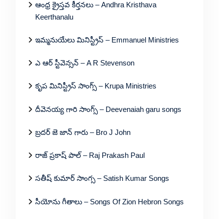
ఆంధ్ర క్రైస్తవ కీర్తనలు – Andhra Kristhava
Keerthanalu
ఇమ్మనుయేలు మినిస్ట్రీస్ – Emmanuel Ministries
ఎ ఆర్ స్టీవెన్సన్ – A R Stevenson
కృప మినిస్ట్రీస్ సాంగ్స్ – Krupa Ministries
దీవెనయ్య గారి సాంగ్స్ – Deevenaiah garu songs
బ్రదర్ జె జాన్ గారు – Bro J John
రాజ్ ప్రకాష్ పాల్ – Raj Prakash Paul
సతీష్ కుమార్ సాంగ్స – Satish Kumar Songs
సీయోను గీతాలు – Songs Of Zion Hebron Songs