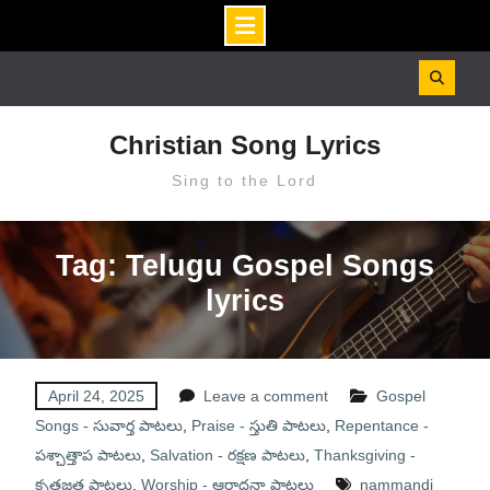
Skip
to
content
Christian Song Lyrics
Sing to the Lord
Tag: Telugu Gospel Songs
lyrics
April 24, 2025
Leave a comment
Gospel
Songs - సువార్త పాటలు
,
Praise - స్తుతి పాటలు
,
Repentance -
పశ్చాత్తాప పాటలు
,
Salvation - రక్షణ పాటలు
,
Thanksgiving -
కృతజ్ఞత పాటలు
,
Worship - ఆరాధనా పాటలు
nammandi