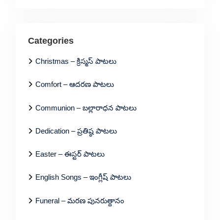
Categories
Christmas – క్రిస్మస్ పాటలు
Comfort – ఆదరణ పాటలు
Communion – బల్లారాధన పాటలు
Dedication – ప్రతిష్ఠ పాటలు
Easter – ఈస్టర్ పాటలు
English Songs – ఇంగ్లీష్ పాటలు
Funeral – మరణ పునరుత్దానం