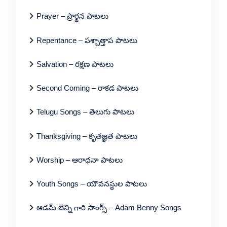
Prayer – ప్రార్థన పాటలు
Repentance – పశ్చాత్తాప పాటలు
Salvation – రక్షణ పాటలు
Second Coming – రాకడ పాటలు
Telugu Songs – తెలుగు పాటలు
Thanksgiving – కృతజ్ఞత పాటలు
Worship – ఆరాధనా పాటలు
Youth Songs – యౌవనస్థుల పాటలు
ఆడమ్ బెన్ని గారి సాంగ్స్ – Adam Benny Songs