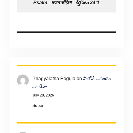
Psalm -
भजन संहिता
-
కీర్తనలు 34:1
Bhagyalatha Pogula
on
నీలోనే ఆనందం
నా దేవా
July 28, 2026
Super