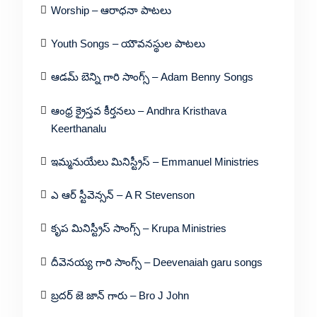
Worship – ఆరాధనా పాటలు
Youth Songs – యౌవనస్థుల పాటలు
ఆడమ్ బెన్ని గారి సాంగ్స్ – Adam Benny Songs
ఆంధ్ర క్రైస్తవ కీర్తనలు – Andhra Kristhava
Keerthanalu
ఇమ్మనుయేలు మినిస్ట్రీస్ – Emmanuel Ministries
ఎ ఆర్ స్టీవెన్సన్ – A R Stevenson
కృప మినిస్ట్రీస్ సాంగ్స్ – Krupa Ministries
దీవెనయ్య గారి సాంగ్స్ – Deevenaiah garu songs
బ్రదర్ జె జాన్ గారు – Bro J John