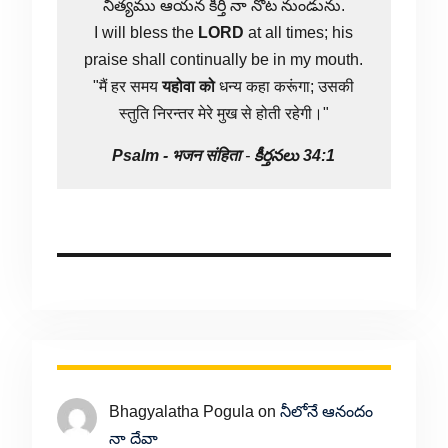
నిత్యము ఆయన కీర్తి నా నోట నుండును.
I will bless the
LORD
at all times; his
praise shall continually be in my mouth.
"मैं हर समय
यहोवा
को
धन्य कहा करूंगा; उसकी
स्तुति निरन्तर मेरे मुख से होती रहेगी।"
Psalm -
भजन संहिता
-
కీర్తనలు 34:1
Bhagyalatha Pogula
on
నీలోనే ఆనందం
నా దేవా