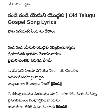
యేసుని యొద్దకు
రండి రండి యేసుని యొద్దకు | Old Telugu
Gospel Song Lyrics
పాట రచయిత:
సీయోను గీతాలు
రండి రండి యేసుని యొద్దకు రమ్మనుచున్నాడు
ప్రయాసపడి భారము మోయువారలు
ప్రభుని చెంతకు పరుగిడి వేగమే
1. యేసుని పిలుపు వినియు నింక – యోచింపరేల
అవనిలో అగచాట్ల పాలైన
అబ్బదు శాంతి ఆత్మకు నిలలో
||రండి||
2. కరువు రణము మరణము చూచి – కలుగదు మారుమనస్సు
ప్రవచనములు సంపూర్ణములాయెను
యూదులు తిరిగి వచ్చుచున్నారు
||రండి||