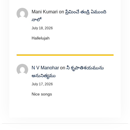
Mani Kumari
on
ప్రేమించే తండ్రి ఏముంది
నాలో
July 18, 2026
Hallelujah
N V Manohar
on
నీ కృపాతిశయమును
అనునిత్యము
July 17, 2026
Nice songs