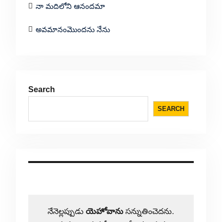
నా మదిలోని ఆనందమా
అవమానంమొందను నేను
Search
SEARCH
నేనెల్లప్పుడు
యెహోవాను
సన్నుతించెదను.