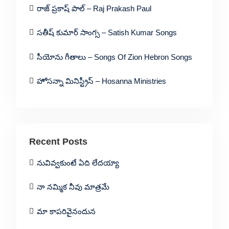
రాజ్ ప్రకాష్ పాల్ – Raj Prakash Paul
సతీష్ కుమార్ సాంగ్స – Satish Kumar Songs
సీయోను గీతాలు – Songs Of Zion Hebron Songs
హోసన్నా మినిస్ట్రీస్ – Hosanna Ministries
Recent Posts
నువివ్వకుంటే ఏది లేదయ్యా
నా నమ్మిక నీవు మాత్రమే
మా కాపరివైనందున