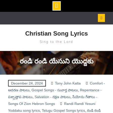
Skip
to
content
Christian Song Lyrics
Sing to the Lord
రండి రండి యేసుని యొద్దకు
December 24, 2024
Tony John Katta
Comfort -
ఆదరణ పాటలు
,
Gospel Songs - సువార్త పాటలు
,
Repentance -
పశ్చాత్తాప పాటలు
,
Salvation - రక్షణ పాటలు
,
సీయోను గీతాలు -
Songs Of Zion Hebron Songs
Randi Randi Yesuni
Yoddaku song lyrics
,
Telugu Gospel Songs lyrics
,
రండి రండి