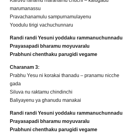
Karuvu ranamu maranamu chuchi – kalugadu
marumanassu
Pravachanamulu sampurnamulayenu
Yoodulu tirigi vachuchunnaru
Randi randi Yesuni yoddaku rammanuchunnadu
Prayasapadi bharamu moyuvaralu
Prabhuni chenthaku parugidi vegame
Charanam 3:
Prabhu Yesu ni korakai thanadu – pranamu nicche
gada
Siluva nu raktamu chindinchi
Baliyayenu ya ghanudu manakai
Randi randi Yesuni yoddaku rammanuchunnadu
Prayasapadi bharamu moyuvaralu
Prabhuni chenthaku parugidi vegame