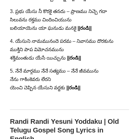
3. ప్రభు యేసు నీ కొరకై తనదు – ప్రాణము నిచ్చె గదా
సిలువను రక్తము చిందించియును
బలియాయెను యా ఘనుడు మనకై
||రండి||
4. యేసుని నామమునందె పరమ – నివాసము దొరకును
ముక్తిని పాప విమోచనమును
శక్తిమంతుడు యేసే యిచ్చును
||రండి||
5. నేనే మార్గము నేనే సత్యము – నేనే జీవమును
నేను గాకింకెవరు లేరని
యెంచి చెప్పిన యేసుని వద్దకు
||రండి||
Randi Randi Yesuni Yoddaku | Old
Telugu Gospel Song Lyrics in
English