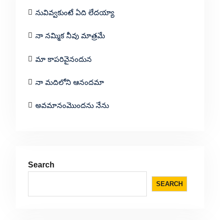
నువివ్వకుంటే ఏది లేదయ్యా
నా నమ్మిక నీవు మాత్రమే
మా కాపరివైనందున
నా మదిలోని ఆనందమా
అవమానంమొందను నేను
Search
SEARCH