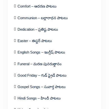
Comfort – ఆదరణ పాటలు
Communion – బల్లారాధన పాటలు
Dedication – ప్రతిష్ఠ పాటలు
Easter – ఈస్టర్ పాటలు
English Songs – ఇంగ్లీష్ పాటలు
Funeral – మరణ పునరుత్దానం
Good Friday – గుడ్ ఫ్రైడే పాటలు
Gospel Songs – సువార్త పాటలు
Hindi Songs – హిందీ పాటలు