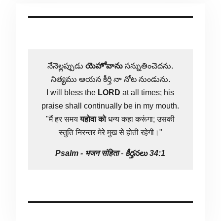
నేనెల్లప్పుడు
యెహోవాను
సన్నుతించెదను.
నిత్యము ఆయన కీర్తి నా నోట నుండును.
I will bless the
LORD
at all times; his
praise shall continually be in my mouth.
"मैं हर समय
यहोवा
को
धन्य कहा करूंगा; उसकी
स्तुति निरन्तर मेरे मुख से होती रहेगी।"
Psalm -
भजन संहिता
-
కీర్తనలు 34:1