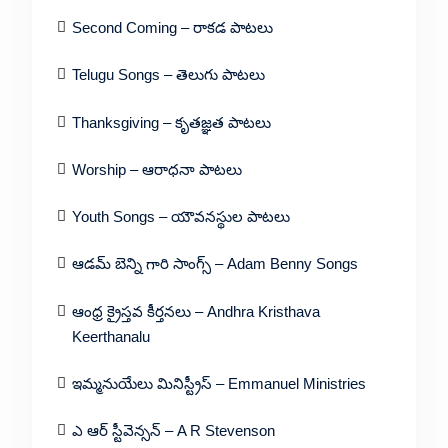
Second Coming – రాకడ పాటలు
Telugu Songs – తెలుగు పాటలు
Thanksgiving – కృతజ్ఞత పాటలు
Worship – ఆరాధనా పాటలు
Youth Songs – యౌవనస్థుల పాటలు
ఆడమ్ బెన్ని గారి సాంగ్స్ – Adam Benny Songs
ఆంధ్ర క్రైస్తవ కీర్తనలు – Andhra Kristhava
Keerthanalu
ఇమ్మనుయేలు మినిస్ట్రీస్ – Emmanuel Ministries
ఎ ఆర్ స్టీవెన్సన్ – A R Stevenson