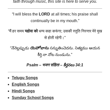
faith through music, this site is here to serve you.
“I will bless the
LORD
at all times; his praise shall
continually be in my mouth.”
“मैं हर समय
यहोवा
को
धन्य कहा करूंगा; उसकी स्तुति निरन्तर मेरे मुख
से होती रहेगी।”
“నేనెల్లప్పుడు
యెహోవాను
సన్నుతించెదను. నిత్యము ఆయన
కీర్తి నా నోట నుండును.”
Psalm –
भजन संहिता
–
కీర్తనలు 34:1
Telugu Songs
English Songs
Hindi Songs
Sunday School Songs