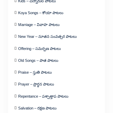
Kids – చిన్నారుల పాటలు
Koya Songs – కోయా పాటలు
Marriage – వివాహ పాటలు
New Year – నూతన సంవత్సర పాటలు
Offering – సమర్పణ పాటలు
Old Songs – పాత పాటలు
Praise – స్తుతి పాటలు
Prayer – ప్రార్థన పాటలు
Repentance – పశ్చాత్తాప పాటలు
Salvation – రక్షణ పాటలు