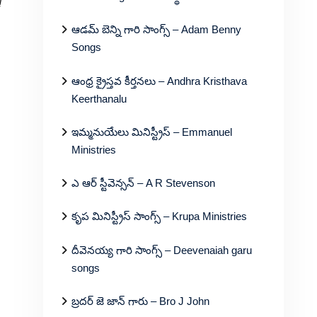
!
ఆడమ్ బెన్ని గారి సాంగ్స్ – Adam Benny
Songs
ఆంధ్ర క్రైస్తవ కీర్తనలు – Andhra Kristhava
Keerthanalu
ఇమ్మనుయేలు మినిస్ట్రీస్ – Emmanuel
Ministries
ఎ ఆర్ స్టీవెన్సన్ – A R Stevenson
కృప మినిస్ట్రీస్ సాంగ్స్ – Krupa Ministries
దీవెనయ్య గారి సాంగ్స్ – Deevenaiah garu
songs
బ్రదర్ జె జాన్ గారు – Bro J John