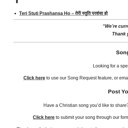
Teri Stuti Prashansa Ho – तेरी स्तुति प्रशंसा हो
“We’re curre
Thank y
Son
Looking for a spec
Click here
to use our Song Request feature, or email 
Post Yo
Have a Christian song you’d like to share?
Click here
to submit your song through our form