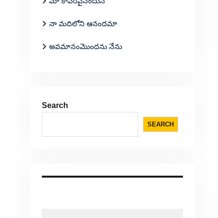
మా కాపరివైనందున
నా మదిలోని ఆనందమా
అవమానంమొందను నేను
Search
SEARCH