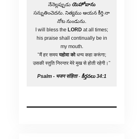
నేనెల్లప్పుడు
యెహోవాను
సన్నుతించెదను. నిత్యము ఆయన కీర్తి నా
నోట నుండును.
I will bless the
LORD
at all times;
his praise shall continually be in
my mouth.
"मैं हर समय
यहोवा
को
धन्य कहा करूंगा;
उसकी स्तुति निरन्तर मेरे मुख से होती रहेगी।"
Psalm -
भजन संहिता
-
కీర్తనలు 34:1