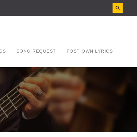
GS
SONG REQUEST
POST OWN LYRICS