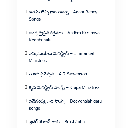
ఆడమ్ బెన్ని గారి సాంగ్స్ – Adam Benny
Songs
ఆంధ్ర క్రైస్తవ కీర్తనలు – Andhra Kristhava
Keerthanalu
ఇమ్మనుయేలు మినిస్ట్రీస్ – Emmanuel
Ministries
ఎ ఆర్ స్టీవెన్సన్ – A R Stevenson
కృప మినిస్ట్రీస్ సాంగ్స్ – Krupa Ministries
దీవెనయ్య గారి సాంగ్స్ – Deevenaiah garu
songs
బ్రదర్ జె జాన్ గారు – Bro J John