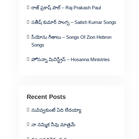
రాజ్ ప్రకాష్ పాల్ – Raj Prakash Paul
సతీష్ కుమార్ సాంగ్స – Satish Kumar Songs
సీయోను గీతాలు – Songs Of Zion Hebron
Songs
హోసన్నా మినిస్ట్రీస్ – Hosanna Ministries
Recent Posts
నువివ్వకుంటే ఏది లేదయ్యా
నా నమ్మిక నీవు మాత్రమే