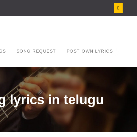
GS
SONG REQUEST
POST OWN LYRICS
lyrics in telugu