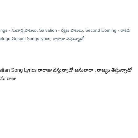
ngs - సువార్త పాటలు
,
Salvation - రక్షణ పాటలు
,
Second Coming - రాకడ
elugu Gospel Songs lyrics
,
రారాజు వస్తున్నాడో
istian Song Lyrics రారాజు వస్తున్నాడో జనులారా.. రాజ్యం తెస్తున్నాడో
ేసు రాజు