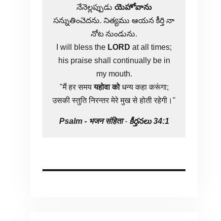
నేనెల్లప్పుడు
యెహోవాను
సన్నుతించెదను. నిత్యము ఆయన కీర్తి నా
నోట నుండును.
I will bless the
LORD
at all times;
his praise shall continually be in
my mouth.
"मैं हर समय
यहोवा
को
धन्य कहा करूंगा;
उसकी स्तुति निरन्तर मेरे मुख से होती रहेगी।"
Psalm -
भजन संहिता
-
కీర్తనలు 34:1