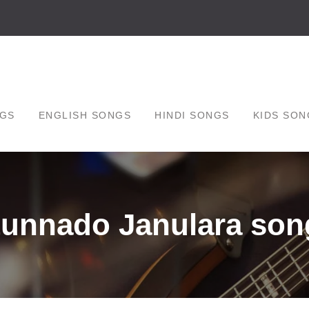
GS
ENGLISH SONGS
HINDI SONGS
KIDS SON
tunnado Janulara song 