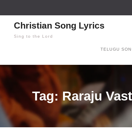
Skip
to
content
Christian Song Lyrics
Sing to the Lord
TELUGU SON
Tag: Raraju Vas