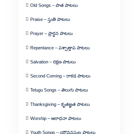
Old Songs – పాత పాటలు
Praise – స్తుతి పాటలు
Prayer – ప్రార్థన పాటలు
Repentance – పశ్చాత్తాప పాటలు
Salvation – రక్షణ పాటలు
Second Coming – రాకడ పాటలు
Telugu Songs – తెలుగు పాటలు
Thanksgiving – కృతజ్ఞత పాటలు
Worship – ఆరాధనా పాటలు
Youth Songs – యౌవనస్థుల పాటలు