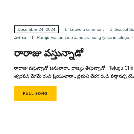
December 24, 2024
Leave a comment
Gospel So
పాటలు
Raraju Vastunnado Janulara song lyrics in telugu
,
T
రారాజు వస్తున్నాడో
రారాజు వస్తున్నాడో జనులారా.. రాజ్యం తెస్తున్నాడో | Telugu Chr
త్వరపడి వేగమే రండి ప్రియులారా.. ప్రభుని చేరగ రండి వస్తానన్న య
FULL SONG