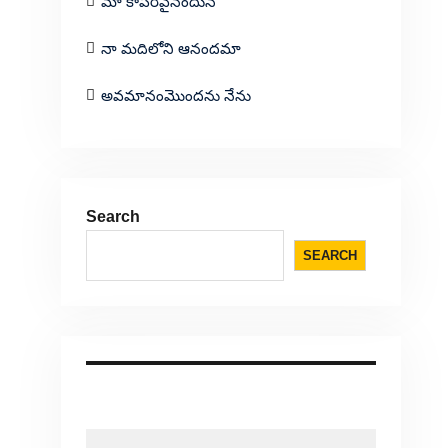
మా కాపరివైనందున
నా మదిలోని ఆనందమా
అవమానంమొందను నేను
Search
SEARCH