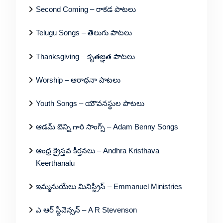
Second Coming – రాకడ పాటలు
Telugu Songs – తెలుగు పాటలు
Thanksgiving – కృతజ్ఞత పాటలు
Worship – ఆరాధనా పాటలు
Youth Songs – యౌవనస్థుల పాటలు
ఆడమ్ బెన్ని గారి సాంగ్స్ – Adam Benny Songs
ఆంధ్ర క్రైస్తవ కీర్తనలు – Andhra Kristhava
Keerthanalu
ఇమ్మనుయేలు మినిస్ట్రీస్ – Emmanuel Ministries
ఎ ఆర్ స్టీవెన్సన్ – A R Stevenson