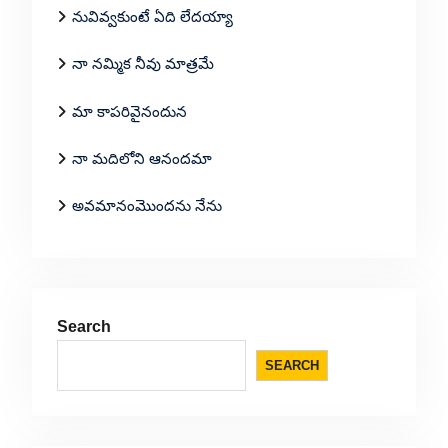
నువివ్వకుంటే ఏది లేదయ్యా
నా నమ్మిక నీవు మాత్రమే
మా కాపరివైనందున
నా మదిలోని ఆనందమా
అవమానంమొందను నేను
Search
SEARCH