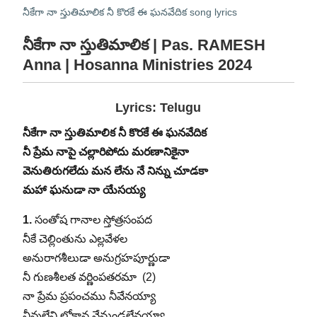
నీకేగా నా స్తుతిమాలిక నీ కొరకే ఈ ఘనవేదిక song lyrics
నీకేగా నా స్తుతిమాలిక | Pas. RAMESH
Anna | Hosanna Ministries 2024
Lyrics: Telugu
నీకేగా నా స్తుతిమాలిక నీ కొరకే ఈ ఘనవేదిక
నీ ప్రేమ నాపై చల్లారిపోదు మరణానికైనా
వెనుతిరుగలేదు మన లేను నే నిన్ను చూడకా
మహా ఘనుడా నా యేసయ్య
1.
సంతోష గానాల స్తోత్రసంపద
నీకే చెల్లింతును ఎల్లవేళల
అనురాగశీలుడా అనుగ్రహపూర్ణుడా
నీ గుణశీలత వర్ణింపతరమా (2)
నా ప్రేమ ప్రపంచము నీవేనయ్యా
నీవులేని లోకాన నేనుండలేనయ్యా