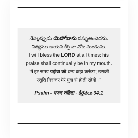
నేనెల్లప్పుడు
యెహోవాను
సన్నుతించెదను.
నిత్యము ఆయన కీర్తి నా నోట నుండును.
I will bless the
LORD
at all times; his
praise shall continually be in my mouth.
"मैं हर समय
यहोवा
को
धन्य कहा करूंगा; उसकी
स्तुति निरन्तर मेरे मुख से होती रहेगी।"
Psalm -
भजन संहिता
-
కీర్తనలు 34:1