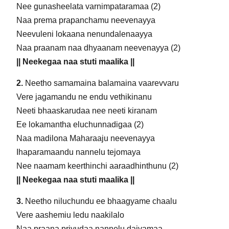
Nee gunasheelata varnimpataramaa (2)
Naa prema prapanchamu neevenayya
Neevuleni lokaana nenundalenaayya
Naa praanam naa dhyaanam neevenayya (2)
|| Neekegaa naa stuti maalika ||
2.
Neetho samamaina balamaina vaarevvaru
Vere jagamandu ne endu vethikinanu
Neeti bhaaskarudaa nee neeti kiranam
Ee lokamantha eluchunnadigaa (2)
Naa madilona Maharaaju neevenayya
Ihaparamaandu nannelu tejomaya
Nee naamam keerthinchi aaraadhinthunu (2)
|| Neekegaa naa stuti maalika ||
3.
Neetho niluchundu ee bhaagyame chaalu
Vere aashemiu ledu naakilalo
Naa praana priyudaa nannelu daivamaa