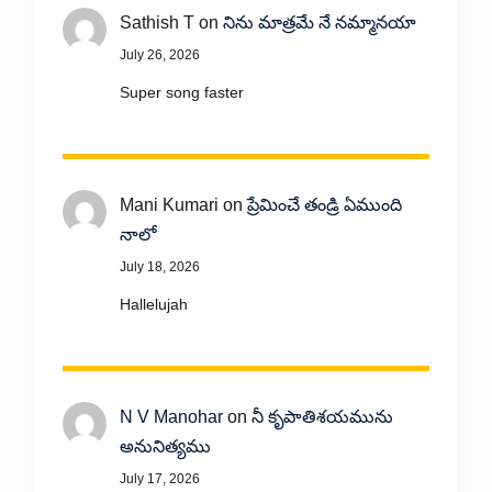
Sathish T
on
నిను మాత్రమే నే నమ్మానయా
July 26, 2026
Super song faster
Mani Kumari
on
ప్రేమించే తండ్రి ఏముంది
నాలో
July 18, 2026
Hallelujah
N V Manohar
on
నీ కృపాతిశయమును
అనునిత్యము
July 17, 2026