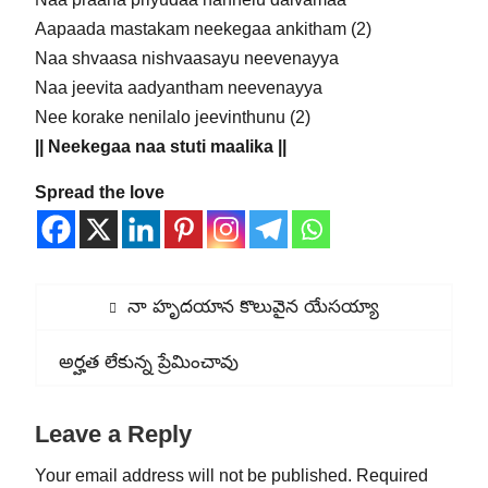
Aapaada mastakam neekegaa ankitham (2)
Naa shvaasa nishvaasayu neevenayya
Naa jeevita aadyantham neevenayya
Nee korake nenilalo jeevinthunu (2)
|| Neekegaa naa stuti maalika ||
Spread the love
Post
Previous
నా హృదయాన కొలువైన యేసయ్యా
navigation
post:
Next
అర్హత లేకున్న ప్రేమించావు
post:
Leave a Reply
Your email address will not be published.
Required