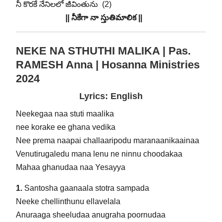
నీ కొరకే నేనిలలో జీవింతును (2)
|| నీకేగా నా స్తుతిమాలిక ||
NEKE NA STHUTHI MALIKA | Pas.
RAMESH Anna | Hosanna Ministries
2024
Lyrics: English
Neekegaa naa stuti maalika
nee korake ee ghana vedika
Nee prema naapai challaaripodu maranaanikaainaa
Venutirugaledu mana lenu ne ninnu choodakaa
Mahaa ghanudaa naa Yesayya
1.
Santosha gaanaala stotra sampada
Neeke chellinthunu ellavelala
Anuraaga sheeludaa anugraha poornudaa