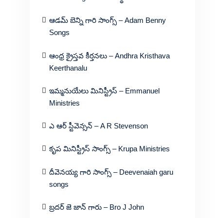
ఆడమ్ బెన్ని గారి సాంగ్స్ – Adam Benny
Songs
ఆంధ్ర క్రైస్తవ కీర్తనలు – Andhra Kristhava
Keerthanalu
ఇమ్మనుయేలు మినిస్ట్రీస్ – Emmanuel
Ministries
ఎ ఆర్ స్టీవెన్సన్ – A R Stevenson
కృప మినిస్ట్రీస్ సాంగ్స్ – Krupa Ministries
దీవెనయ్య గారి సాంగ్స్ – Deevenaiah garu
songs
బ్రదర్ జె జాన్ గారు – Bro J John