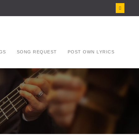
GS
SONG REQUEST
POST OWN LYRICS