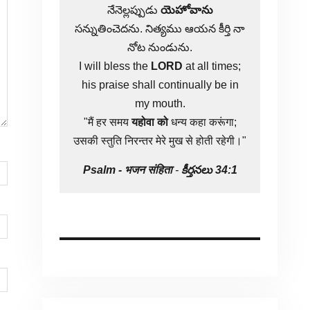
నేనెల్లప్పుడు
యెహోవాను
సన్నుతించెదను. నిత్యము ఆయన కీర్తి నా
నోట నుండును.
I will bless the
LORD
at all times;
his praise shall continually be in
my mouth.
"मैं हर समय
यहोवा
को
धन्य कहा करूंगा;
उसकी स्तुति निरन्तर मेरे मुख से होती रहेगी।"
Psalm -
भजन संहिता
-
కీర్తనలు 34:1