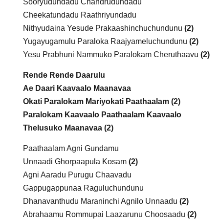
Sooryudundadu Chandrudundadu
Cheekatundadu Raathriyundadu
Nithyudaina Yesude Prakaashinchuchundunu
(2)
Yugayugamulu Paraloka Raajyameluchundunu
(2)
Yesu Prabhuni Nammuko Paralokam Cheruthaavu
(2)
Rende Rende Daarulu
Ae Daari Kaavaalo Maanavaa
Okati Paralokam Mariyokati Paathaalam (2)
Paralokam Kaavaalo Paathaalam Kaavaalo
Thelusuko Maanavaa (2)
Paathaalam Agni Gundamu
Unnaadi Ghorpaapula Kosam
(2)
Agni Aaradu Purugu Chaavadu
Gappugappunaa Raguluchundunu
Dhanavanthudu Maraninchi Agnilo Unnaadu
(2)
Abrahaamu Rommupai Laazarunu Choosaadu
(2)