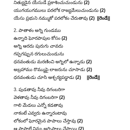
నిత్యుడైన యేసుడే ప్రకాశించుచుండును
(2)
యుగయుగములు పరలోక రాజ్యమేలుచుండును
(2)
యేసు ప్రభుని నమ్ముకో పరలోకం చేరుతావు
(2)
||రెండే||
2. పాతాళం అగ్ని గుండము
ఉన్నాది ఘోరపాపుల కోసం
(2)
అగ్ని ఆరదు పురుగు చావదు
గప్పగప్పున రగులుచుండును
ధనవంతుడు మరణించి అగ్నిలో ఉన్నాడు
(2)
అబ్రహాము రొమ్ముపై లాజరును చూసాడు
(2)
ధనవంతుడు చూసి ఆశ్చర్యపడ్డాడు
(2)
||రెండే||
3. పుడతావు నీవు దిగంబరిగా
వెళతావు నీవు దిగంబరిగా
(2)
గాలి మేడలు ఎన్నో కడతావు
నాకంటే ఎవ్వరు ఉన్నారంటావు
లోకంలో ఘోరమైన పాపాలు చేస్తావు
(2)
ఆ పాపాలే నిన్ను అగ్నిపాలు చేస్తాయి
(2)