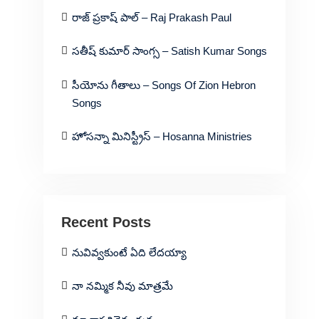
రాజ్ ప్రకాష్ పాల్ – Raj Prakash Paul
సతీష్ కుమార్ సాంగ్స – Satish Kumar Songs
సీయోను గీతాలు – Songs Of Zion Hebron
Songs
హోసన్నా మినిస్ట్రీస్ – Hosanna Ministries
Recent Posts
నువివ్వకుంటే ఏది లేదయ్యా
నా నమ్మిక నీవు మాత్రమే