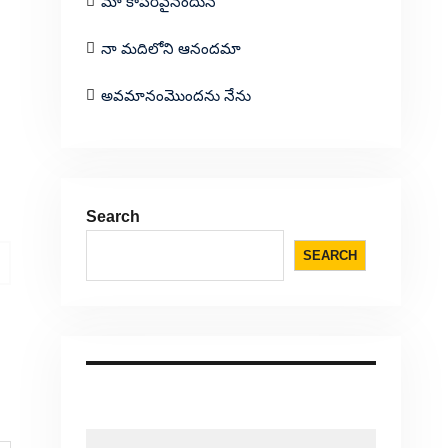
మా కాపరివైనందున
నా మదిలోని ఆనందమా
అవమానంమొందను నేను
Search
SEARCH