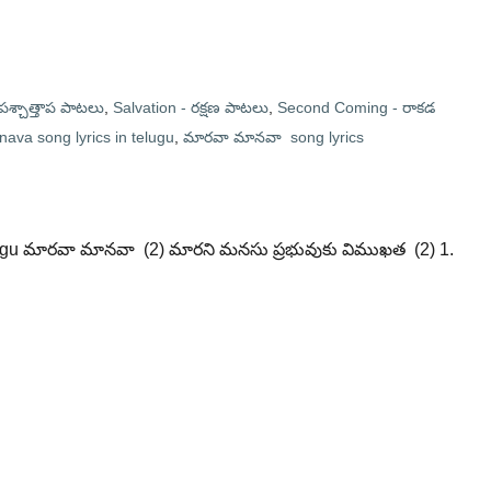
శ్చాత్తాప పాటలు
,
Salvation - రక్షణ పాటలు
,
Second Coming - రాకడ
va song lyrics in telugu
,
మారవా మానవా song lyrics
lugu మారవా మానవా (2) మారని మనసు ప్రభువుకు విముఖత (2) 1.