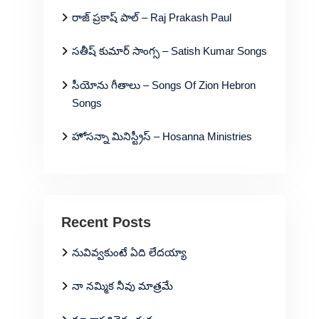
రాజ్ ప్రకాష్ పాల్ – Raj Prakash Paul
సతీష్ కుమార్ సాంగ్స – Satish Kumar Songs
సీయోను గీతాలు – Songs Of Zion Hebron
Songs
హోసన్నా మినిస్ట్రీస్ – Hosanna Ministries
Recent Posts
నువివ్వకుంటే ఏది లేదయ్యా
నా నమ్మిక నీవు మాత్రమే