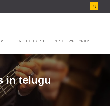
GS
SONG REQUEST
POST OWN LYRICS
 in telugu