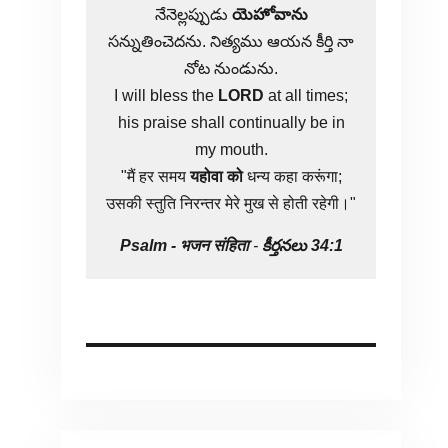
నేనెల్లప్పుడు
యెహోవాను
సన్నుతించెదను. నిత్యము ఆయన కీర్తి నా
నోట నుండును.
I will bless the
LORD
at all times;
his praise shall continually be in
my mouth.
"मैं हर समय
यहोवा
को
धन्य कहा करूंगा;
उसकी स्तुति निरन्तर मेरे मुख से होती रहेगी।"
Psalm -
भजन संहिता
-
కీర్తనలు 34:1