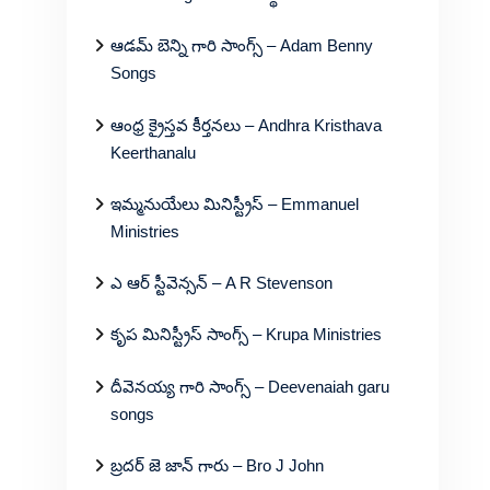
ఆడమ్ బెన్ని గారి సాంగ్స్ – Adam Benny
Songs
ఆంధ్ర క్రైస్తవ కీర్తనలు – Andhra Kristhava
Keerthanalu
ఇమ్మనుయేలు మినిస్ట్రీస్ – Emmanuel
Ministries
ఎ ఆర్ స్టీవెన్సన్ – A R Stevenson
కృప మినిస్ట్రీస్ సాంగ్స్ – Krupa Ministries
దీవెనయ్య గారి సాంగ్స్ – Deevenaiah garu
songs
బ్రదర్ జె జాన్ గారు – Bro J John