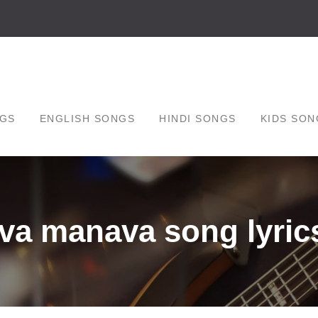
GS
ENGLISH SONGS
HINDI SONGS
KIDS SON
va manava song lyrics