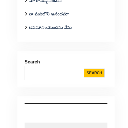
మా కాపరివైనందున
నా మదిలోని ఆనందమా
అవమానంమొందను నేను
Search
SEARCH