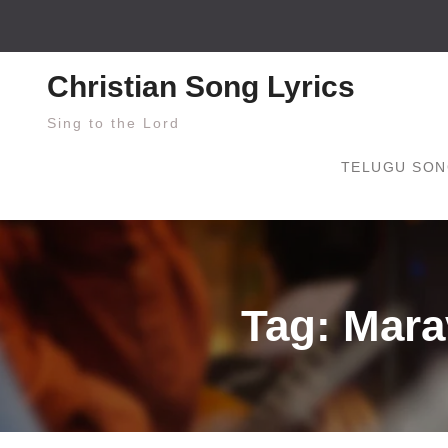
Skip
to
content
Christian Song Lyrics
Sing to the Lord
TELUGU SON
Tag: Mara