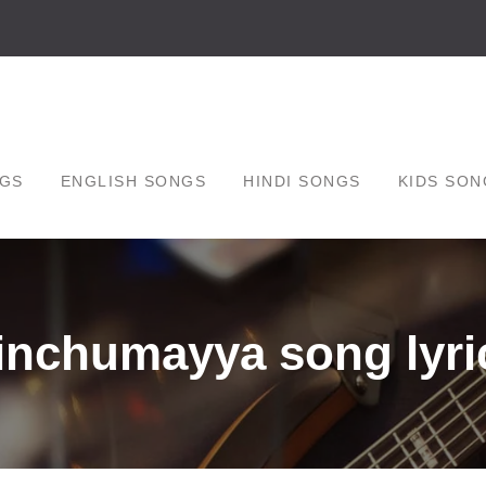
GS
ENGLISH SONGS
HINDI SONGS
KIDS SON
inchumayya song lyric