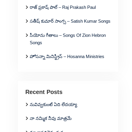
రాజ్ ప్రకాష్ పాల్ – Raj Prakash Paul
సతీష్ కుమార్ సాంగ్స – Satish Kumar Songs
సీయోను గీతాలు – Songs Of Zion Hebron
Songs
హోసన్నా మినిస్ట్రీస్ – Hosanna Ministries
Recent Posts
నువివ్వకుంటే ఏది లేదయ్యా
నా నమ్మిక నీవు మాత్రమే