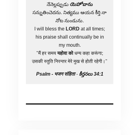
నేనెల్లప్పుడు
యెహోవాను
సన్నుతించెదను. నిత్యము ఆయన కీర్తి నా
నోట నుండును.
I will bless the
LORD
at all times;
his praise shall continually be in
my mouth.
"मैं हर समय
यहोवा
को
धन्य कहा करूंगा;
उसकी स्तुति निरन्तर मेरे मुख से होती रहेगी।"
Psalm -
भजन संहिता
-
కీర్తనలు 34:1