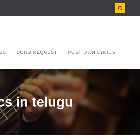
GS
SONG REQUEST
POST OWN LYRICS
s in telugu