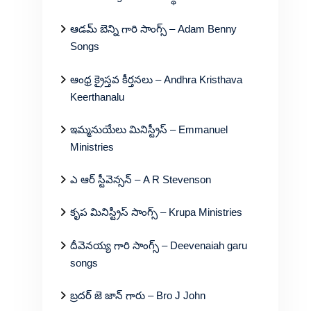
ఆడమ్ బెన్ని గారి సాంగ్స్ – Adam Benny
Songs
ఆంధ్ర క్రైస్తవ కీర్తనలు – Andhra Kristhava
Keerthanalu
ఇమ్మనుయేలు మినిస్ట్రీస్ – Emmanuel
Ministries
ఎ ఆర్ స్టీవెన్సన్ – A R Stevenson
కృప మినిస్ట్రీస్ సాంగ్స్ – Krupa Ministries
దీవెనయ్య గారి సాంగ్స్ – Deevenaiah garu
songs
బ్రదర్ జె జాన్ గారు – Bro J John