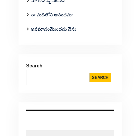
మా కాపరివైనందున
నా మదిలోని ఆనందమా
అవమానంమొందను నేను
Search
SEARCH