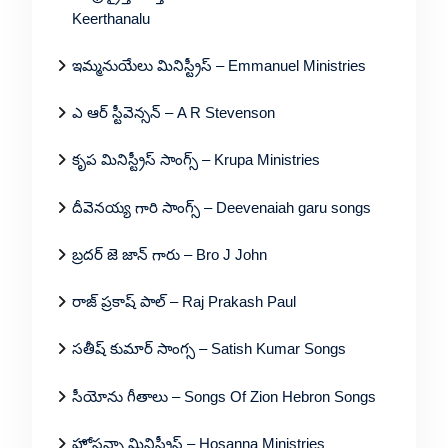
Keerthanalu
ఇమ్మనుయేలు మినిస్ట్రీస్ – Emmanuel Ministries
ఎ ఆర్ స్టీవెన్సన్ – A R Stevenson
కృప మినిస్ట్రీస్ సాంగ్స్ – Krupa Ministries
దీవెనయ్య గారి సాంగ్స్ – Deevenaiah garu songs
బ్రదర్ జె జాన్ గారు – Bro J John
రాజ్ ప్రకాష్ పాల్ – Raj Prakash Paul
సతీష్ కుమార్ సాంగ్స – Satish Kumar Songs
సీయోను గీతాలు – Songs Of Zion Hebron Songs
హోసన్నా మినిస్ట్రీస్ – Hosanna Ministries