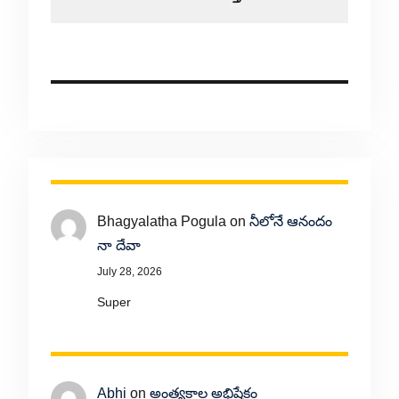
Bhagyalatha Pogula
on
నీలోనే ఆనందం
నా దేవా
July 28, 2026
Super
Abhi
on
అంత్యకాల అభిషేకం