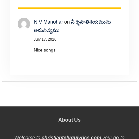
N V Manohar
on
నీ కృపాతిశయమును
అనునిత్యము
July 17, 2026
Nice songs
About Us
Welcome to
christiantelugulyrics.com
your go-to