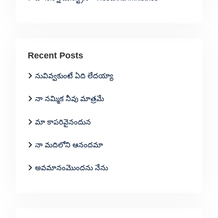
Recent Posts
నువివ్వకుంటే ఏది లేదయ్యా
నా నమ్మిక నీవు మాత్రమే
మా కాపరివైనందున
నా మదిలోని ఆనందమా
అవమానంమొందను నేను