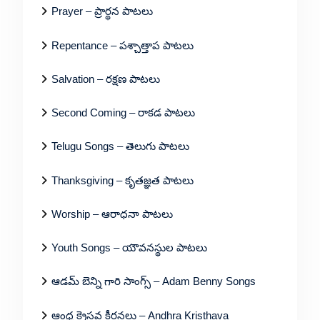
Prayer – ప్రార్థన పాటలు
Repentance – పశ్చాత్తాప పాటలు
Salvation – రక్షణ పాటలు
Second Coming – రాకడ పాటలు
Telugu Songs – తెలుగు పాటలు
Thanksgiving – కృతజ్ఞత పాటలు
Worship – ఆరాధనా పాటలు
Youth Songs – యౌవనస్థుల పాటలు
ఆడమ్ బెన్ని గారి సాంగ్స్ – Adam Benny Songs
ఆంధ్ర క్రైస్తవ కీర్తనలు – Andhra Kristhava