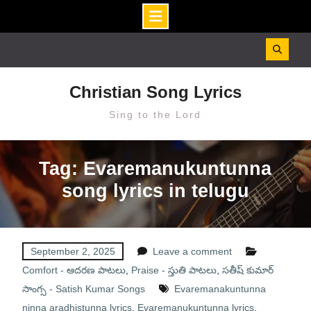
Skip
to
content
Christian Song Lyrics
Sing to the Lord
Tag: Evaremanukuntunna
song lyrics in telugu
September 2, 2025
Leave a comment
Comfort - ఆదరణ పాటలు
,
Praise - స్తుతి పాటలు
,
సతీష్ కుమార్
సాంగ్స - Satish Kumar Songs
Evaremanakuntunna
ninna aradhistunna lyrics
,
Evaremanukuntunna lyrics
,