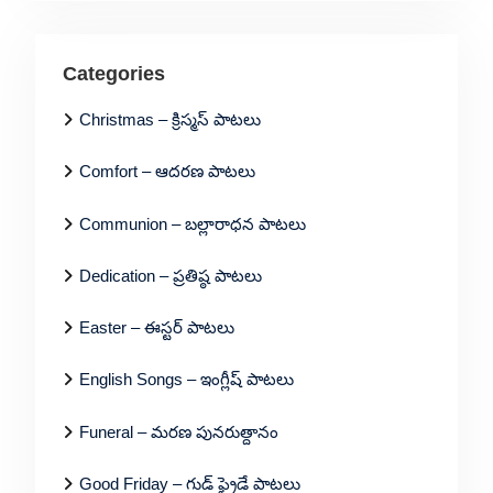
Categories
Christmas – క్రిస్మస్ పాటలు
Comfort – ఆదరణ పాటలు
Communion – బల్లారాధన పాటలు
Dedication – ప్రతిష్ఠ పాటలు
Easter – ఈస్టర్ పాటలు
English Songs – ఇంగ్లీష్ పాటలు
Funeral – మరణ పునరుత్దానం
Good Friday – గుడ్ ఫ్రైడే పాటలు