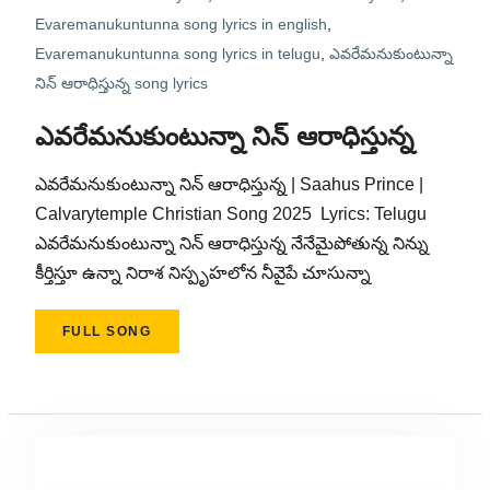
Evaremanukuntunna song lyrics in english
,
Evaremanukuntunna song lyrics in telugu
,
ఎవరేమనుకుంటున్నా
నిన్ ఆరాధిస్తున్న song lyrics
ఎవరేమనుకుంటున్నా నిన్ ఆరాధిస్తున్న
ఎవరేమనుకుంటున్నా నిన్ ఆరాధిస్తున్న | Saahus Prince |
Calvarytemple Christian Song 2025 ‬ Lyrics: Telugu
ఎవరేమనుకుంటున్నా నిన్ ఆరాధిస్తున్న నేనేమైపోతున్న నిన్ను
కీర్తిస్తూ ఉన్నా నిరాశ నిస్పృహలోన నీవైపే చూసున్నా
FULL SONG