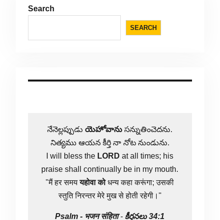
Search
SEARCH
నేనెల్లప్పుడు
యెహోవాను
సన్నుతించెదను.
నిత్యము ఆయన కీర్తి నా నోట నుండును.
I will bless the
LORD
at all times; his
praise shall continually be in my mouth.
"मैं हर समय
यहोवा
को
धन्य कहा करूंगा; उसकी
स्तुति निरन्तर मेरे मुख से होती रहेगी।"
Psalm -
भजन संहिता
-
కీర్తనలు 34:1