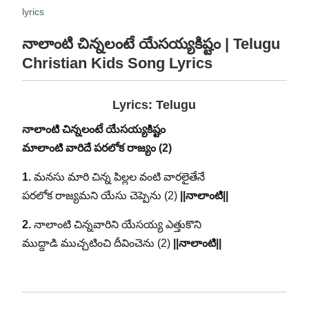
lyrics
నాలాంటి చిన్నలంటే యేసయ్యకిష్టం | Telugu
Christian Kids Song Lyrics
Lyrics: Telugu
నాలాంటి చిన్నలంటే యేసయ్యకిష్టం
మాలాంటి వారిదే పరలోక రాజ్యం (2)
1.
మనసు మారి చిన్న పిల్లల వంటి వారలైతేనే
పరలోక రాజ్యమని యేసు చెప్పెను (2)
||నాలాంటి||
2.
నాలాంటి చిన్నవారిని యేసయ్య ఎత్తుకొని
ముద్దాడి ముచ్చటించి దీవించెను (2)
||నాలాంటి||