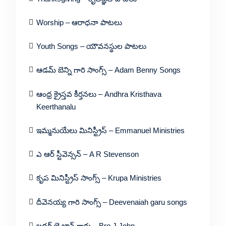
Worship – ఆరాధనా పాటలు
Youth Songs – యౌవనస్థుల పాటలు
ఆడమ్ బెన్ని గారి సాంగ్స్ – Adam Benny Songs
ఆంధ్ర క్రైస్తవ కీర్తనలు – Andhra Kristhava
Keerthanalu
ఇమ్మనుయేలు మినిస్ట్రీస్ – Emmanuel Ministries
ఎ ఆర్ స్టీవెన్సన్ – A R Stevenson
కృప మినిస్ట్రీస్ సాంగ్స్ – Krupa Ministries
దీవెనయ్య గారి సాంగ్స్ – Deevenaiah garu songs
బ్రదర్ జె జాన్ గారు – Bro J John