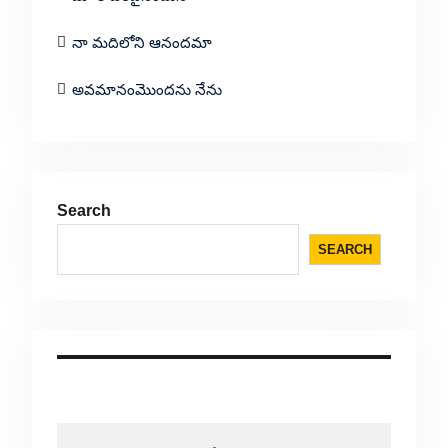
నా మదిలోని ఆనందమా
అవమానంమొందను నేను
Search
SEARCH