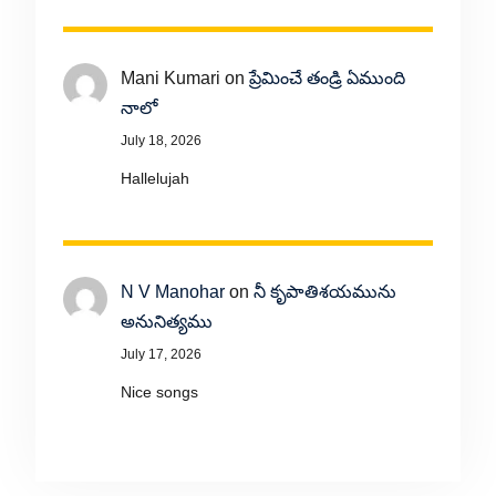
Mani Kumari
on
ప్రేమించే తండ్రి ఏముంది
నాలో
July 18, 2026
Hallelujah
N V Manohar
on
నీ కృపాతిశయమును
అనునిత్యము
July 17, 2026
Nice songs