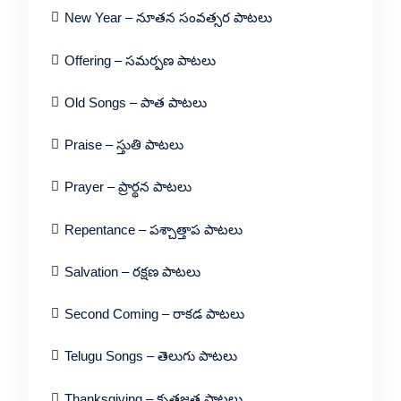
New Year – నూతన సంవత్సర పాటలు
Offering – సమర్పణ పాటలు
Old Songs – పాత పాటలు
Praise – స్తుతి పాటలు
Prayer – ప్రార్థన పాటలు
Repentance – పశ్చాత్తాప పాటలు
Salvation – రక్షణ పాటలు
Second Coming – రాకడ పాటలు
Telugu Songs – తెలుగు పాటలు
Thanksgiving – కృతజ్ఞత పాటలు