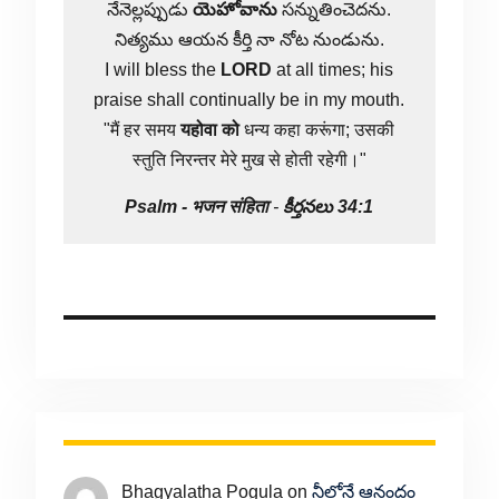
నేనెల్లప్పుడు
యెహోవాను
సన్నుతించెదను.
నిత్యము ఆయన కీర్తి నా నోట నుండును.
I will bless the
LORD
at all times; his
praise shall continually be in my mouth.
"मैं हर समय
यहोवा
को
धन्य कहा करूंगा; उसकी
स्तुति निरन्तर मेरे मुख से होती रहेगी।"
Psalm -
भजन संहिता
-
కీర్తనలు 34:1
Bhagyalatha Pogula
on
నీలోనే ఆనందం