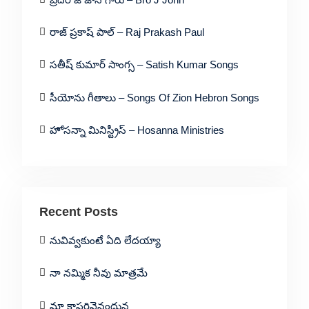
రాజ్ ప్రకాష్ పాల్ – Raj Prakash Paul
సతీష్ కుమార్ సాంగ్స – Satish Kumar Songs
సీయోను గీతాలు – Songs Of Zion Hebron Songs
హోసన్నా మినిస్ట్రీస్ – Hosanna Ministries
Recent Posts
నువివ్వకుంటే ఏది లేదయ్యా
నా నమ్మిక నీవు మాత్రమే
మా కాపరివైనందున