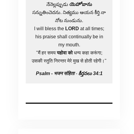
నేనెల్లప్పుడు
యెహోవాను
సన్నుతించెదను. నిత్యము ఆయన కీర్తి నా
నోట నుండును.
I will bless the
LORD
at all times;
his praise shall continually be in
my mouth.
"मैं हर समय
यहोवा
को
धन्य कहा करूंगा;
उसकी स्तुति निरन्तर मेरे मुख से होती रहेगी।"
Psalm -
भजन संहिता
-
కీర్తనలు 34:1