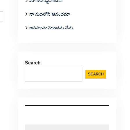
మా కాపరివైనందున
నా మదిలోని ఆనందమా
అవమానంమొందను నేను
Search
SEARCH