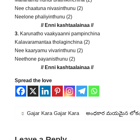
Nee chaatuna nivasinthunu (2)
Neelone phaliyinthunu (2)
// Enni kashtaalainaa //
3.
Karunatho vaakyaanni pampinchina
Kalavaramantaa tholaginchina (2)
Nee kaaryamu vivarinthunu (2)
Neethone payanisthunu (2)
// Enni kashtaalainaa //
Spread the love
Post
Previous
Gajar Kara Gajar Kara
Next
అంధకార మయమైన లోక
post:
post:
navigation
Leave a Reply