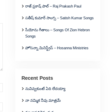
రాజ్ ప్రకాష్ పాల్ – Raj Prakash Paul
సతీష్ కుమార్ సాంగ్స – Satish Kumar Songs
సీయోను గీతాలు – Songs Of Zion Hebron
Songs
హోసన్నా మినిస్ట్రీస్ – Hosanna Ministries
Recent Posts
నువివ్వకుంటే ఏది లేదయ్యా
నా నమ్మిక నీవు మాత్రమే