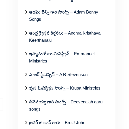
ఆడమ్ బెన్ని గారి సాంగ్స్ – Adam Benny
Songs
ఆంధ్ర క్రైస్తవ కీర్తనలు – Andhra Kristhava
Keerthanalu
ఇమ్మనుయేలు మినిస్ట్రీస్ – Emmanuel
Ministries
ఎ ఆర్ స్టీవెన్సన్ – A R Stevenson
కృప మినిస్ట్రీస్ సాంగ్స్ – Krupa Ministries
దీవెనయ్య గారి సాంగ్స్ – Deevenaiah garu
songs
బ్రదర్ జె జాన్ గారు – Bro J John