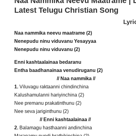
Naa Nammika Neevu Maatrame
| 
Latest Telugu Christian Song
Lyri
Naa nammika neevu maatrame (2)
Nenepudu ninu viduvanu Yesayyaa
Nenepudu ninu viduvanu (2)
Enni kashtaalainaa bedaranu
Entha baadhanainaa venudiruganu (2)
// Naa nammika //
1.
Viluvagu raktaanni chindinchina
Kalushamulanni hariyinchina (2)
Nee premanu prakatinthunu (2)
Nee seva jariginthunu (2)
// Enni kashtaalainaa //
2.
Balamagu hasthaanni andinchina
Maranamu nundi brathikinchina (2)