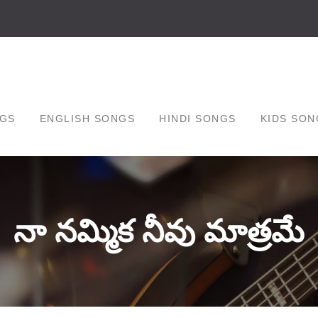
GS
ENGLISH SONGS
HINDI SONGS
KIDS SON
నా నమ్మిక నీవు మాత్రమే