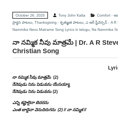
October 26, 2025
Tony John Katta
Comfort - 
ప్రార్థన పాటలు
,
Thanksgiving - కృతజ్ఞత పాటలు
,
ఎ ఆర్ స్టీవెన్సన్ - A
Nammika Nevu Matrame Song Lyrics in telugu
,
Na Nammika So
నా నమ్మిక నీవు మాత్రమే | Dr. A R S
Christian Song
Lyr
నా నమ్మిక నీవు మాత్రమే (2)
నేనెపుడు నిను విడువను యేసయ్యా
నేనెపుడు నిను విడువను (2)
ఎన్ని కష్టాలైనా బెదరను
ఎంత బాధైనా వెనుదిరుగను (2) // నా నమ్మిక //