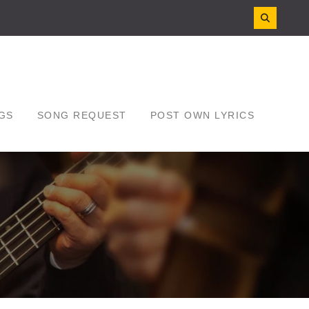
GS
SONG REQUEST
POST OWN LYRICS