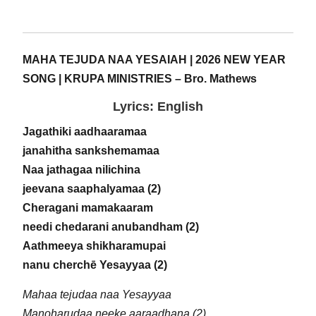
MAHA TEJUDA NAA YESAIAH | 2026 NEW YEAR
SONG | KRUPA MINISTRIES – Bro. Mathews
Lyrics: English
Jagathiki aadhaaramaa
janahitha sankshemamaa
Naa jathagaa nilichina
jeevana saaphalyamaa (2)
Cheragani mamakaaram
needi chedarani anubandham (2)
Aathmeeya shikharamupai
nanu cherchē Yesayyaa (2)
Mahaa tejudaa naa Yesayyaa
Manoharudaa neeke aaraadhana (2)