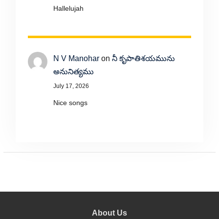
Hallelujah
N V Manohar
on
నీ కృపాతిశయమును
అనునిత్యము
July 17, 2026
Nice songs
About Us