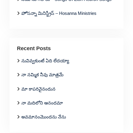
హోసన్నా మినిస్ట్రీస్ – Hosanna Ministries
Recent Posts
నువివ్వకుంటే ఏది లేదయ్యా
నా నమ్మిక నీవు మాత్రమే
మా కాపరివైనందున
నా మదిలోని ఆనందమా
అవమానంమొందను నేను