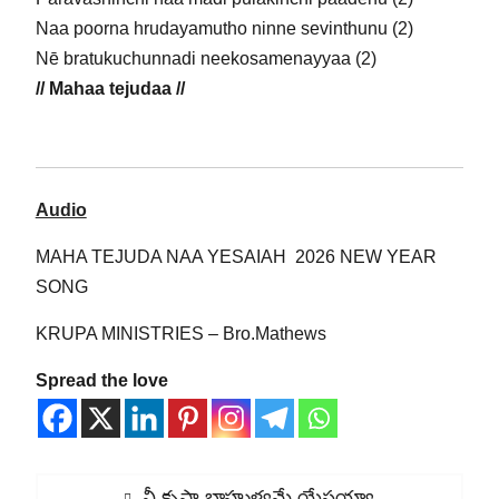
Naa poorna hrudayamutho ninne sevinthunu (2)
Nē bratukuchunnadi neekosamenayyaa (2)
// Mahaa tejudaa //
Audio
MAHA TEJUDA NAA YESAIAH 2026 NEW YEAR
SONG
KRUPA MINISTRIES – Bro.Mathews
Spread the love
Post
Previous
నీ కృపా బాహుళ్యమే యేసయ్యా