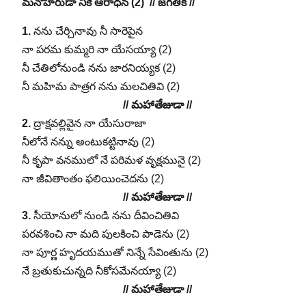
మనోహరుడా నీకే ఆరాధన (2) // జగతికి //
1.
‎నను చేర్చినావు నీ సారెపైన
‎నా పరమ కుమ్మరి నా యేసయ్యా (2)
‎నీ చేతిలోనుండి నను జారనియ్యక (2)
‎నీ మహిమ పాత్రగ నను మలచితివి (2)
// మహాతేజుడా //
2.
‎ద్రాక్షవల్లివైన నా యేసురాజా
‎నీలోనే నన్ను అంటుకట్టినావు (2)
‎నీ కృపా వనములో నే పరిమళ వృక్షమునై (2)
‎నా జీవితాంతం ఫలియించెదను (2)
// మహాతేజుడా //
3.
సీయోనులో నుండి నను దీవించితివి
పరవశించి నా మది పులకించి పాడెను (2)
నా పూర్ణ హృదయముతో నిన్నే సేవింతును (2)
నే బ్రతుకుచున్నది నీకోసమేనయ్యా (2)
// మహాతేజుడా //