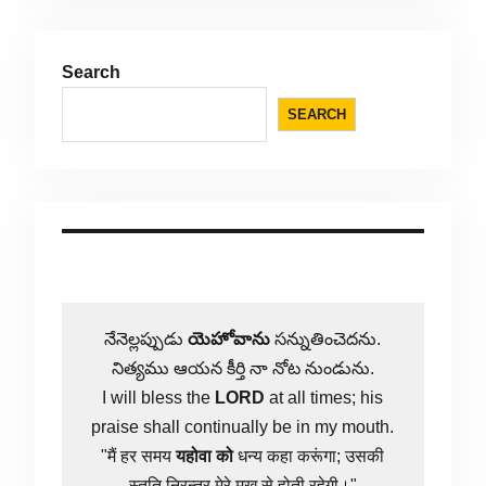
Search
SEARCH
నేనెల్లప్పుడు
యెహోవాను
సన్నుతించెదను.
నిత్యము ఆయన కీర్తి నా నోట నుండును.
I will bless the
LORD
at all times; his
praise shall continually be in my mouth.
"मैं हर समय
यहोवा
को
धन्य कहा करूंगा; उसकी
स्तुति निरन्तर मेरे मुख से होती रहेगी।"