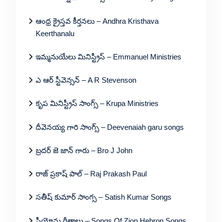
ఆంధ్ర క్రైస్తవ కీర్తనలు – Andhra Kristhava
Keerthanalu
ఇమ్మనుయేలు మినిస్ట్రీస్ – Emmanuel Ministries
ఎ ఆర్ స్టీవెన్సన్ – A R Stevenson
కృప మినిస్ట్రీస్ సాంగ్స్ – Krupa Ministries
దీవెనయ్య గారి సాంగ్స్ – Deevenaiah garu songs
బ్రదర్ జె జాన్ గారు – Bro J John
రాజ్ ప్రకాష్ పాల్ – Raj Prakash Paul
సతీష్ కుమార్ సాంగ్స – Satish Kumar Songs
సీయోను గీతాలు – Songs Of Zion Hebron Songs