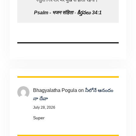
Psalm -
भजन संहिता
-
కీర్తనలు 34:1
Bhagyalatha Pogula
on
నీలోనే ఆనందం
నా దేవా
July 28, 2026
Super