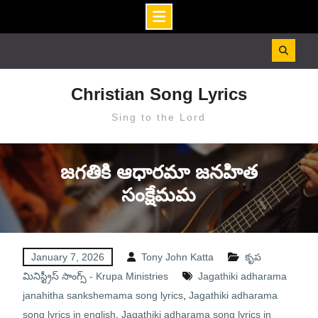
Skip
to
content
Christian Song Lyrics
Sing to the Lord
జగతికి ఆధారమా జనహిత
సంక్షేమమ
January 7, 2026
Tony John Katta
కృప
మినిస్ట్రీస్ సాంగ్స్ - Krupa Ministries
Jagathiki adharama
janahitha sankshemama song lyrics
,
Jagathiki adharama
song lyrics in english
,
Jagathiki adharama song lyrics in