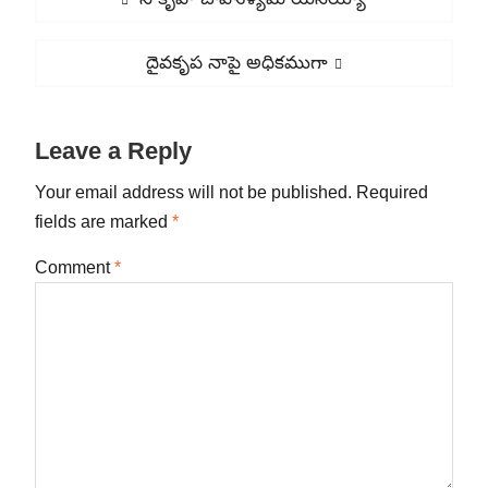
navigation
post:
Next
దైవకృప నాపై అధికముగా
post:
Leave a Reply
Your email address will not be published.
Required
fields are marked
*
Comment
*