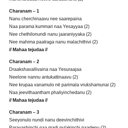
Charanam – 1
Nanu cherchinaavu nee saarepaina
Naa parama kummari naa Yesayyaa (2)
Nee chethilonundi nanu jaaraniyyaka (2)
Nee mahima paatraga nanu malachithivi (2)
// Mahaa tejudaa //
Charanam – 2
Draakshavallivaina naa Yesuraajaa
Neelone nannu antukattinaavu (2)
Nee krupaa vanamulo nē parimala vrukshamunai (2)
Naa jeevithaantham phaliyinchedanu (2)
// Mahaa tejudaa //
Charanam – 3
Seeyonulo nundi nanu deevinchithivi
Paravashinchi naa madi pulakinchi paadenu (2)