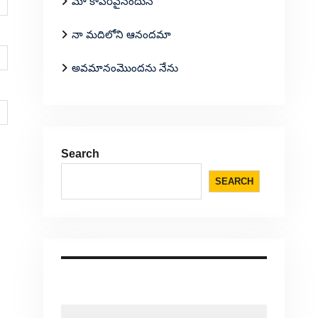
మా కాపరివైనందున
నా మదిలోని ఆనందమా
అవమానంమొందను నేను
Search
SEARCH