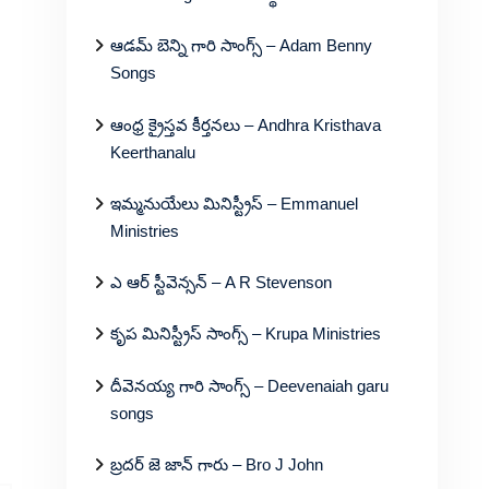
ఆడమ్ బెన్ని గారి సాంగ్స్ – Adam Benny
Songs
ఆంధ్ర క్రైస్తవ కీర్తనలు – Andhra Kristhava
Keerthanalu
ఇమ్మనుయేలు మినిస్ట్రీస్ – Emmanuel
Ministries
ఎ ఆర్ స్టీవెన్సన్ – A R Stevenson
కృప మినిస్ట్రీస్ సాంగ్స్ – Krupa Ministries
దీవెనయ్య గారి సాంగ్స్ – Deevenaiah garu
songs
బ్రదర్ జె జాన్ గారు – Bro J John