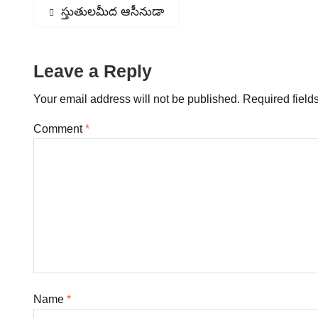
Post
Previous
స్తుతులమీద ఆసీనుడా
post:
navigation
Leave a Reply
Your email address will not be published.
Required field
Comment
*
Name
*