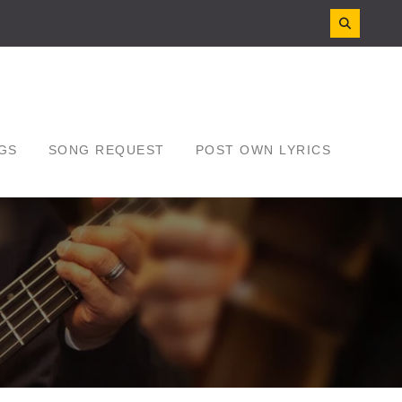
GS
SONG REQUEST
POST OWN LYRICS