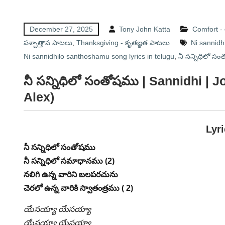
December 27, 2025
Tony John Katta
Comfort 
పశ్చాత్తాప పాటలు
,
Thanksgiving - కృతజ్ఞత పాటలు
Ni sannidh
Ni sannidhilo santhoshamu song lyrics in telugu
,
నీ సన్నిధిలో స
నీ సన్నిధిలో సంతోషము | Sannidhi | 
Alex)
Lyr
నీ సన్నిధిలో సంతోషము
నీ సన్నిధిలో సమాధానము (2)
నలిగి ఉన్న వారిని బలపరచును
చెరలో ఉన్న వారికి స్వాతంత్రము ( 2)
యేసయ్యా యేసయ్యా
యేసయ్యా యేసయ్యా