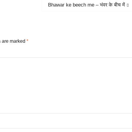
Next
Bhawar ke beech me – भंवर के बीच में
post:
s are marked
*