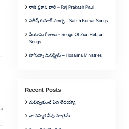
రాజ్ ప్రకాష్ పాల్ – Raj Prakash Paul
సతీష్ కుమార్ సాంగ్స – Satish Kumar Songs
సీయోను గీతాలు – Songs Of Zion Hebron
Songs
హోసన్నా మినిస్ట్రీస్ – Hosanna Ministries
Recent Posts
నువివ్వకుంటే ఏది లేదయ్యా
నా నమ్మిక నీవు మాత్రమే