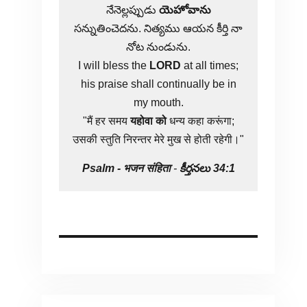
నేనెల్లప్పుడు
యెహోవాను
సన్నుతించెదను. నిత్యము ఆయన కీర్తి నా
నోట నుండును.
I will bless the
LORD
at all times;
his praise shall continually be in
my mouth.
"मैं हर समय
यहोवा
को
धन्य कहा करूंगा;
उसकी स्तुति निरन्तर मेरे मुख से होती रहेगी।"
Psalm -
भजन संहिता
-
కీర్తనలు 34:1