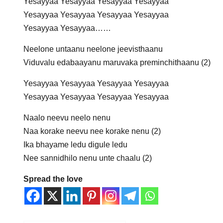
Yesayyaa Yesayyaa Yesayyaa Yesayyaa
Yesayyaa Yesayyaa Yesayyaa Yesayyaa
Yesayyaa Yesayyaa……
Neelone untaanu neelone jeevisthaanu
Viduvalu edabaayanu maruvaka preminchithaanu (2)
Yesayyaa Yesayyaa Yesayyaa Yesayyaa
Yesayyaa Yesayyaa Yesayyaa Yesayyaa
Naalo neevu neelo nenu
Naa korake neevu nee korake nenu (2)
Ika bhayame ledu digule ledu
Nee sannidhilo nenu unte chaalu (2)
Spread the love