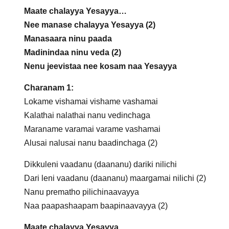
Maate chalayya Yesayya…
Nee manase chalayya Yesayya (2)
Manasaara ninu paada
Madinindaa ninu veda (2)
Nenu jeevistaa nee kosam naa Yesayya
Charanam 1:
Lokame vishamai vishame vashamai
Kalathai nalathai nanu vedinchaga
Maraname varamai varame vashamai
Alusai nalusai nanu baadinchaga (2)
Dikkuleni vaadanu (daananu) dariki nilichi
Dari leni vaadanu (daananu) maargamai nilichi (2)
Nanu prematho pilichinaavayya
Naa paapashaapam baapinaavayya (2)
Maate chalayya Yesayya…