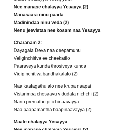
Nee manase chalayya Yesayya (2)
Manasaara ninu paada
Madinindaa ninu veda (2)
Nenu jeevistaa nee kosam naa Yesayya
Charanam 2:
Dayagala Deva naa deepamunu
Veliginchitiva ee cheekatilo
Paaraveya kunda throsiveya kunda
Vidipinchitiva bandhakalalo (2)
Naa kaalagathulalo nee krupa naapai
Vistarimpa chesaavu vidudala nichchi (2)
Nanu prematho pilichinaavayya
Naa paapamantha baapinaavayya (2)
Maate chalayya Yesayya…
Nee manase chalayya Yesayya (2)