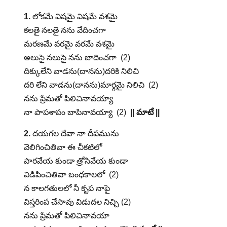
1.
లోకమే విషమై విషమే వశమై
కలతై నలతై నను వేదించగా
మరణమే వరమై వరమే వశమై
అలుసై నలుసై నను బాదించగా (2)
దిక్కులేని వాడను(దానను)దరికి నిలిచి
దరి లేని వాడను(దానను)మార్గమై నిలిచి (2)
నను ప్రేమతో పిలిచినావయ్యా
నా పాపశాపం బాపినావయ్యా (2)
|| మాటే ||
2.
దయగల దేవా నా దీపమును
వెలిగించితివా ఈ చీకటిలో
పారవేయ కుండా త్రోసివేయ కుండా
విడిపించితివా బంధకాలలో (2)
న కాలగతులలో నీ కృప నాపై
విస్తరింప చేసావు విడుదల నిచ్చి (2)
నను ప్రేమతో పిలిచినావయా