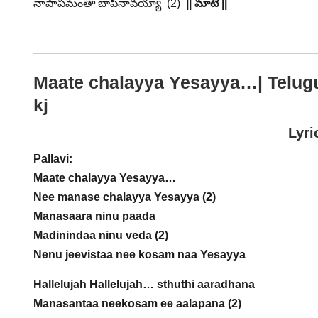
నాపాపమంతా బాపినావయ్యా (2)
|| మాటే ||
Maate chalayya Yesayya…
| Telug
kj
Lyri
Pallavi:
Maate chalayya Yesayya…
Nee manase chalayya Yesayya (2)
Manasaara ninu paada
Madinindaa ninu veda (2)
Nenu jeevistaa nee kosam naa Yesayya
Hallelujah Hallelujah… sthuthi aaradhana
Manasantaa neekosam ee aalapana (2)