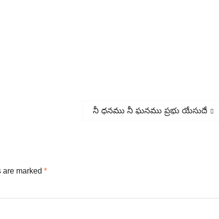
Next
నీ ధనము నీ ఘనము ప్రభు యేసుదే
post:
s are marked
*