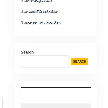
మా కాపరివైనందున
నా మదిలోని ఆనందమా
అవమానంమొందను నేను
Search
SEARCH