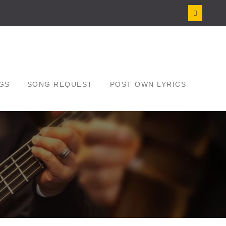
GS
SONG REQUEST
POST OWN LYRICS