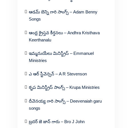
ఆడమ్ బెన్ని గారి సాంగ్స్ – Adam Benny
Songs
ఆంధ్ర క్రైస్తవ కీర్తనలు – Andhra Kristhava
Keerthanalu
ఇమ్మనుయేలు మినిస్ట్రీస్ – Emmanuel
Ministries
ఎ ఆర్ స్టీవెన్సన్ – A R Stevenson
కృప మినిస్ట్రీస్ సాంగ్స్ – Krupa Ministries
దీవెనయ్య గారి సాంగ్స్ – Deevenaiah garu
songs
బ్రదర్ జె జాన్ గారు – Bro J John