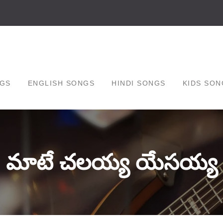
GS
ENGLISH SONGS
HINDI SONGS
KIDS SON
మాటే చలయ్య యేసయ్య