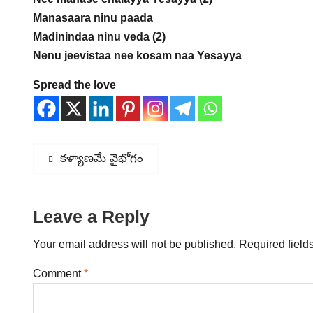
Manasaara ninu paada
Madinindaa ninu veda (2)
Nenu jeevistaa nee kosam naa Yesayya
Spread the love
Post
Previous
కళ్యాణమే వైభోగం
post:
navigation
Leave a Reply
Your email address will not be published.
Required field
Comment
*