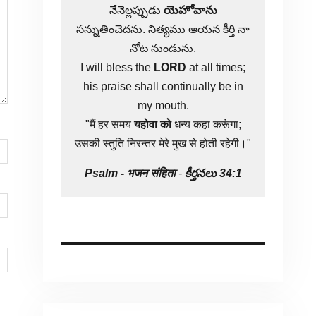
నేనెల్లప్పుడు
యెహోవాను
సన్నుతించెదను. నిత్యము ఆయన కీర్తి నా
నోట నుండును.
I will bless the
LORD
at all times;
his praise shall continually be in
my mouth.
"मैं हर समय
यहोवा
को
धन्य कहा करूंगा;
उसकी स्तुति निरन्तर मेरे मुख से होती रहेगी।"
Psalm -
भजन संहिता
-
కీర్తనలు 34:1