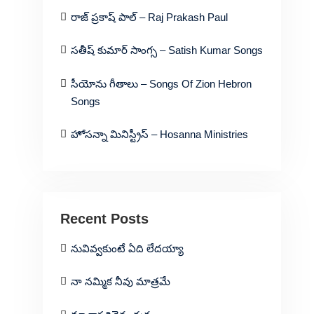
రాజ్ ప్రకాష్ పాల్ – Raj Prakash Paul
సతీష్ కుమార్ సాంగ్స – Satish Kumar Songs
సీయోను గీతాలు – Songs Of Zion Hebron
Songs
హోసన్నా మినిస్ట్రీస్ – Hosanna Ministries
Recent Posts
నువివ్వకుంటే ఏది లేదయ్యా
నా నమ్మిక నీవు మాత్రమే