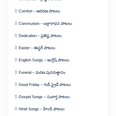
Comfort – ఆదరణ పాటలు
Communion – బల్లారాధన పాటలు
Dedication – ప్రతిష్ఠ పాటలు
Easter – ఈస్టర్ పాటలు
English Songs – ఇంగ్లీష్ పాటలు
Funeral – మరణ పునరుత్దానం
Good Friday – గుడ్ ఫ్రైడే పాటలు
Gospel Songs – సువార్త పాటలు
Hindi Songs – హిందీ పాటలు