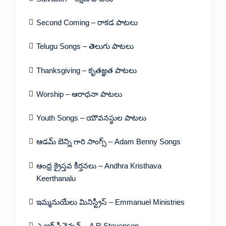
Second Coming – రాకడ పాటలు
Telugu Songs – తెలుగు పాటలు
Thanksgiving – కృతజ్ఞత పాటలు
Worship – ఆరాధనా పాటలు
Youth Songs – యౌవనస్థుల పాటలు
ఆడమ్ బెన్ని గారి సాంగ్స్ – Adam Benny Songs
ఆంధ్ర క్రైస్తవ కీర్తనలు – Andhra Kristhava
Keerthanalu
ఇమ్మనుయేలు మినిస్ట్రీస్ – Emmanuel Ministries
ఎ ఆర్ స్టీవెన్సన్ – A R Stevenson