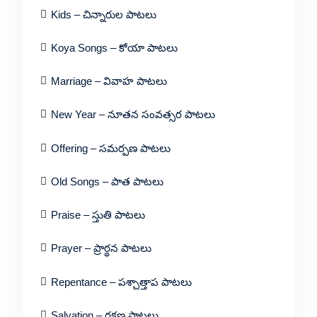
Kids – చిన్నారుల పాటలు
Koya Songs – కోయా పాటలు
Marriage – వివాహ పాటలు
New Year – నూతన సంవత్సర పాటలు
Offering – సమర్పణ పాటలు
Old Songs – పాత పాటలు
Praise – స్తుతి పాటలు
Prayer – ప్రార్థన పాటలు
Repentance – పశ్చాత్తాప పాటలు
Salvation – రక్షణ పాటలు