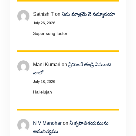
Sathish T
on
నిను మాత్రమే నే నమ్మానయా
July 26, 2026
Super song faster
Mani Kumari
on
ప్రేమించే తండ్రి ఏముంది
నాలో
July 18, 2026
Hallelujah
N V Manohar
on
నీ కృపాతిశయమును
అనునిత్యము