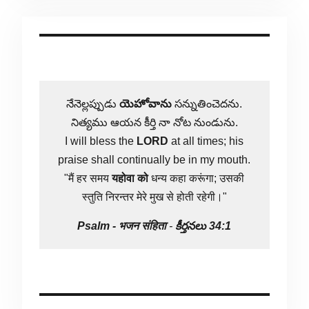
నేనెల్లప్పుడు
యెహోవాను
సన్నుతించెదను.
నిత్యము ఆయన కీర్తి నా నోట నుండును.
I will bless the
LORD
at all times; his
praise shall continually be in my mouth.
"मैं हर समय
यहोवा
को
धन्य कहा करूंगा; उसकी
स्तुति निरन्तर मेरे मुख से होती रहेगी।"
Psalm -
भजन संहिता
-
కీర్తనలు 34:1