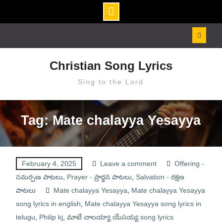
Skip
to
content
Christian Song Lyrics
Sing to the Lord
Tag: Mate chalayya Yesayya
February 4, 2025
Leave a comment
Offering -
సమర్పణ పాటలు
,
Prayer - ప్రార్థన పాటలు
,
Salvation - రక్షణ
పాటలు
Mate chalayya Yesayya
,
Mate chalayya Yesayya
song lyrics in english
,
Mate chalayya Yesayya song lyrics in
telugu
,
Philip kj
,
మాటే చాలయ్యా యేసయ్య song lyrics