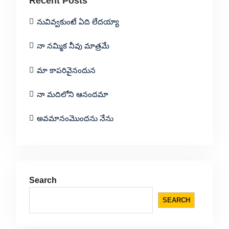
Recent Posts
నువివ్వకుంటే ఏది లేదయ్యా
నా నమ్మిక నీవు మాత్రమే
మా కాపరివైనందున
నా మదిలోని ఆనందమా
అవమానంమొందను నేను
Search
SEARCH