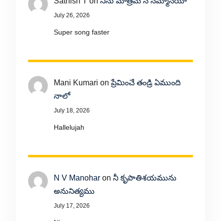
Sathish T
on
నిను మాత్రమే నే నమ్మానయా
July 26, 2026
Super song faster
Mani Kumari
on
ప్రేమించే తండ్రి ఏముంది
నాలో
July 18, 2026
Hallelujah
N V Manohar
on
నీ కృపాతిశయమును
అనునిత్యము
July 17, 2026