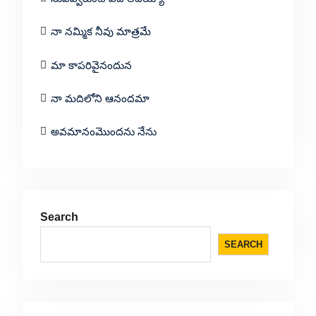
నా నమ్మిక నీవు మాత్రమే
మా కాపరివైనందున
నా మదిలోని ఆనందమా
అవమానంమొందను నేను
Search
SEARCH