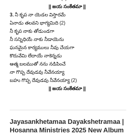
|| జయ సంకేతమా ||
3.
నీ కృప నా యెడల విస్తారమే
ఏనాడు తలవని భాగ్యమిది (2)
నీ కృప నాకు తోడుండగా
నీ సన్నిధియే నాకు నీడాయెను
ఘనమైన కార్యములు నీవు చేయగా
కొదువేమి లేదాయే నాకెన్నడు
ఆత్మ బలముతో నను నడిపించే
నా గొప్ప దేవుడవు నీవేనయ్యా
బహు గొప్ప దేవుడవు నీవేనయ్యా (2)
|| జయ సంకేతమా ||
Jayasankhetamaa Dayakshetramaa |
Hosanna Ministries 2025 New Album