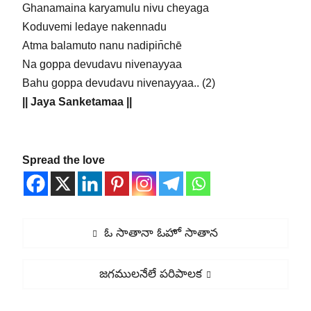
Ghanamaina karyamulu nivu cheyaga
Koduvemi ledaye nakennadu
Atma balamuto nanu nadipin̄chē
Na goppa devudavu nivenayyaa
Bahu goppa devudavu nivenayyaa.. (2)
|| Jaya Sanketamaa ||
Spread the love
Post
Previous
ఓ సాతానా ఓహో సాతాన
navigation
post:
Next
జగములనేలే పరిపాలక
post: