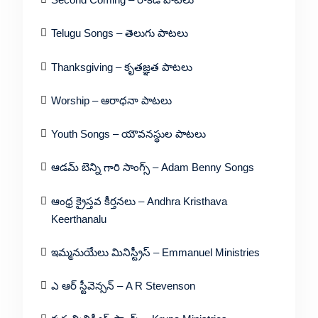
Telugu Songs – తెలుగు పాటలు
Thanksgiving – కృతజ్ఞత పాటలు
Worship – ఆరాధనా పాటలు
Youth Songs – యౌవనస్థుల పాటలు
ఆడమ్ బెన్ని గారి సాంగ్స్ – Adam Benny Songs
ఆంధ్ర క్రైస్తవ కీర్తనలు – Andhra Kristhava
Keerthanalu
ఇమ్మనుయేలు మినిస్ట్రీస్ – Emmanuel Ministries
ఎ ఆర్ స్టీవెన్సన్ – A R Stevenson