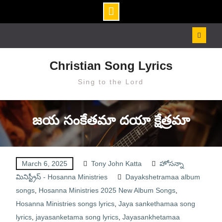
Skip
to
content
Christian Song Lyrics
Sing to the Lord
జయ సంకేతమా దయా క్షేత్రమా
March 6, 2025
Tony John Katta
హోసన్నా
మినిస్ట్రీస్ - Hosanna Ministries
Dayakshetramaa album
songs
,
Hosanna Ministries 2025 New Album Songs
,
Hosanna Ministries songs lyrics
,
Jaya sankethamaa song
lyrics
,
jayasanketama song lyrics
,
Jayasankhetamaa