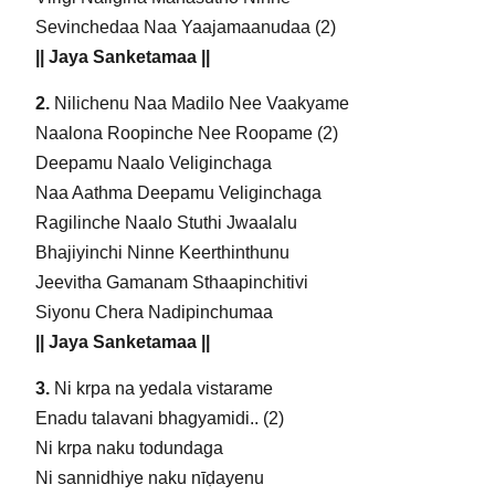
Sevinchedaa Naa Yaajamaanudaa (2)
|| Jaya Sanketamaa ||
2.
Nilichenu Naa Madilo Nee Vaakyame
Naalona Roopinche Nee Roopame (2)
Deepamu Naalo Veliginchaga
Naa Aathma Deepamu Veliginchaga
Ragilinche Naalo Stuthi Jwaalalu
Bhajiyinchi Ninne Keerthinthunu
Jeevitha Gamanam Sthaapinchitivi
Siyonu Chera Nadipinchumaa
|| Jaya Sanketamaa ||
3.
Ni krpa na yedala vistarame
Enadu talavani bhagyamidi.. (2)
Ni krpa naku todundaga
Ni sannidhiye naku nīḍayenu