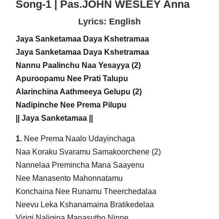
Song-1 | Pas.JOHN WESLEY Anna
Lyrics: English
Jaya Sanketamaa Daya Kshetramaa
Jaya Sanketamaa Daya Kshetramaa
Nannu Paalinchu Naa Yesayya (2)
Apuroopamu Nee Prati Talupu
Alarinchina Aathmeeya Gelupu (2)
Nadipinche Nee Prema Pilupu
|| Jaya Sanketamaa ||
1.
Nee Prema Naalo Udayinchaga
Naa Koraku Svaramu Samakoorchene (2)
Nannelaa Premincha Mana Saayenu
Nee Manasento Mahonnatamu
Konchaina Nee Runamu Theerchedalaa
Neevu Leka Kshanamaina Bratikedelaa
Virigi Naligina Manasutho Ninne