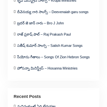
కృప మినిస్ట్రీస్ సాంగ్స్ – Krupa Ministries
దీవెనయ్య గారి సాంగ్స్ – Deevenaiah garu songs
బ్రదర్ జె జాన్ గారు – Bro J John
రాజ్ ప్రకాష్ పాల్ – Raj Prakash Paul
సతీష్ కుమార్ సాంగ్స – Satish Kumar Songs
సీయోను గీతాలు – Songs Of Zion Hebron Songs
హోసన్నా మినిస్ట్రీస్ – Hosanna Ministries
Recent Posts
నువివ్వకుంటే ఏది లేదయ్యా