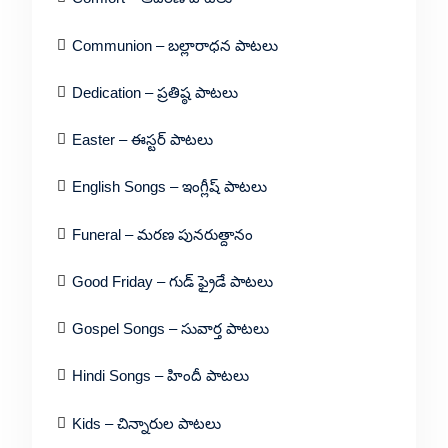
Communion – బల్లారాధన పాటలు
Dedication – ప్రతిష్ఠ పాటలు
Easter – ఈస్టర్ పాటలు
English Songs – ఇంగ్లీష్ పాటలు
Funeral – మరణ పునరుత్దానం
Good Friday – గుడ్ ఫ్రైడే పాటలు
Gospel Songs – సువార్త పాటలు
Hindi Songs – హిందీ పాటలు
Kids – చిన్నారుల పాటలు