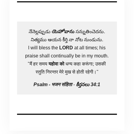
నేనెల్లప్పుడు
యెహోవాను
సన్నుతించెదను.
నిత్యము ఆయన కీర్తి నా నోట నుండును.
I will bless the
LORD
at all times; his
praise shall continually be in my mouth.
"मैं हर समय
यहोवा
को
धन्य कहा करूंगा; उसकी
स्तुति निरन्तर मेरे मुख से होती रहेगी।"
Psalm -
भजन संहिता
-
కీర్తనలు 34:1