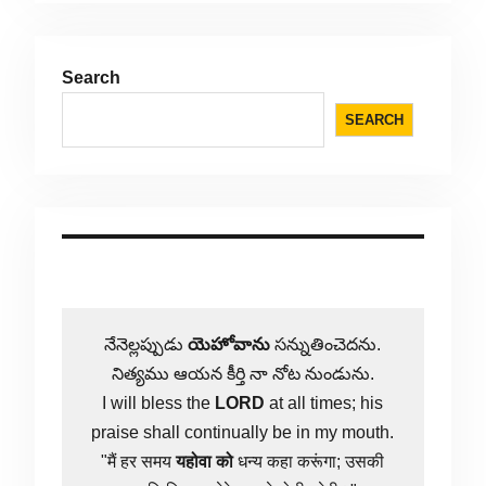
Search
SEARCH
నేనెల్లప్పుడు
యెహోవాను
సన్నుతించెదను.
నిత్యము ఆయన కీర్తి నా నోట నుండును.
I will bless the
LORD
at all times; his
praise shall continually be in my mouth.
"मैं हर समय
यहोवा
को
धन्य कहा करूंगा; उसकी