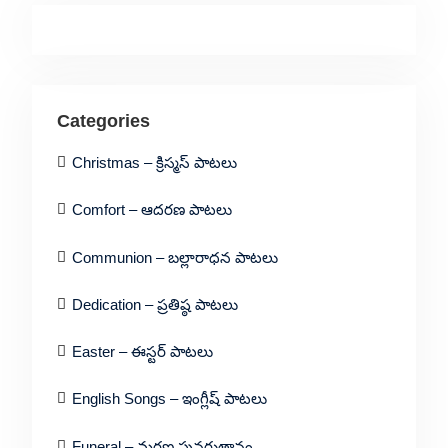
Categories
Christmas – క్రిస్మస్ పాటలు
Comfort – ఆదరణ పాటలు
Communion – బల్లారాధన పాటలు
Dedication – ప్రతిష్ఠ పాటలు
Easter – ఈస్టర్ పాటలు
English Songs – ఇంగ్లీష్ పాటలు
Funeral – మరణ పునరుత్దానం