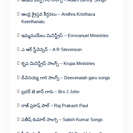
ఆంధ్ర క్రైస్తవ కీర్తనలు – Andhra Kristhava
Keerthanalu
ఇమ్మనుయేలు మినిస్ట్రీస్ – Emmanuel Ministries
ఎ ఆర్ స్టీవెన్సన్ – A R Stevenson
కృప మినిస్ట్రీస్ సాంగ్స్ – Krupa Ministries
దీవెనయ్య గారి సాంగ్స్ – Deevenaiah garu songs
బ్రదర్ జె జాన్ గారు – Bro J John
రాజ్ ప్రకాష్ పాల్ – Raj Prakash Paul
సతీష్ కుమార్ సాంగ్స – Satish Kumar Songs