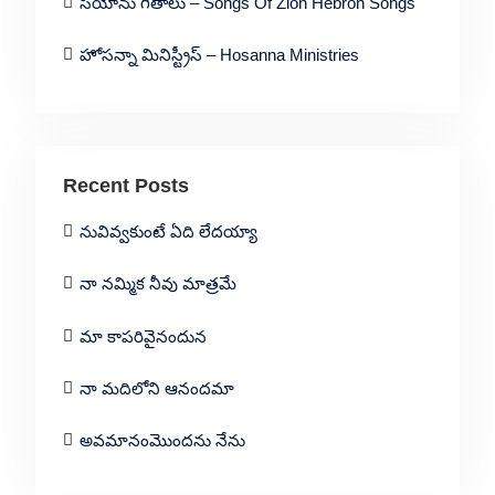
సీయోను గీతాలు – Songs Of Zion Hebron Songs
హోసన్నా మినిస్ట్రీస్ – Hosanna Ministries
Recent Posts
నువివ్వకుంటే ఏది లేదయ్యా
నా నమ్మిక నీవు మాత్రమే
మా కాపరివైనందున
నా మదిలోని ఆనందమా
అవమానంమొందను నేను