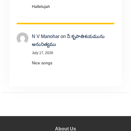
Hallelujah
N V Manohar
on
నీ కృపాతిశయమును
అనునిత్యము
July 17, 2026
Nice songs
About Us