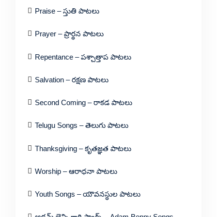
Praise – స్తుతి పాటలు
Prayer – ప్రార్థన పాటలు
Repentance – పశ్చాత్తాప పాటలు
Salvation – రక్షణ పాటలు
Second Coming – రాకడ పాటలు
Telugu Songs – తెలుగు పాటలు
Thanksgiving – కృతజ్ఞత పాటలు
Worship – ఆరాధనా పాటలు
Youth Songs – యౌవనస్థుల పాటలు
ఆడమ్ బెన్ని గారి సాంగ్స్ – Adam Benny Songs