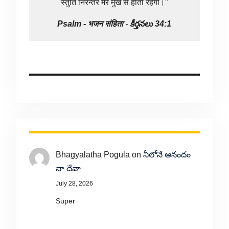
स्तुति निरन्तर मेरे मुख से होती रहेगी।"
Psalm -
भजन संहिता
-
కీర్తనలు 34:1
Bhagyalatha Pogula
on
నీలోనే ఆనందం
నా దేవా
July 28, 2026
Super