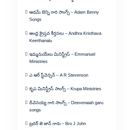
ఆడమ్ బెన్ని గారి సాంగ్స్ – Adam Benny
Songs
ఆంధ్ర క్రైస్తవ కీర్తనలు – Andhra Kristhava
Keerthanalu
ఇమ్మనుయేలు మినిస్ట్రీస్ – Emmanuel
Ministries
ఎ ఆర్ స్టీవెన్సన్ – A R Stevenson
కృప మినిస్ట్రీస్ సాంగ్స్ – Krupa Ministries
దీవెనయ్య గారి సాంగ్స్ – Deevenaiah garu
songs
బ్రదర్ జె జాన్ గారు – Bro J John