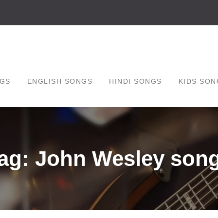
GS
ENGLISH SONGS
HINDI SONGS
KIDS SON
ag: John Wesley son