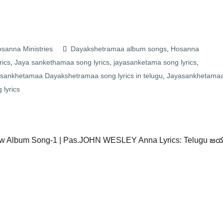
 Hosanna Ministries
Dayakshetramaa album songs
,
Hosanna
rics
,
Jaya sankethamaa song lyrics
,
jayasanketama song lyrics
,
sankhetamaa Dayakshetramaa song lyrics in telugu
,
Jayasankhetama
 lyrics
 New Album Song-1 | Pas.JOHN WESLEY Anna Lyrics: Telugu జ