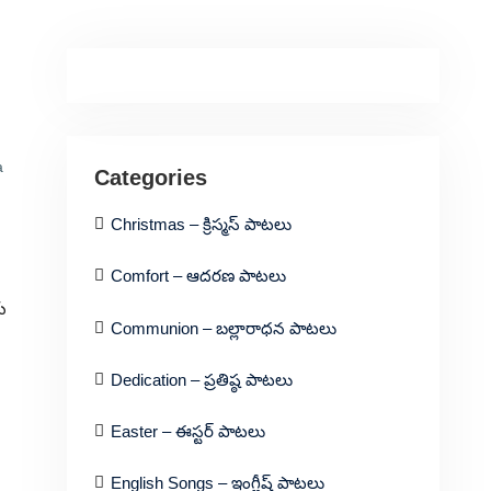
a
Categories
Christmas – క్రిస్మస్ పాటలు
Comfort – ఆదరణ పాటలు
య
Communion – బల్లారాధన పాటలు
Dedication – ప్రతిష్ఠ పాటలు
Easter – ఈస్టర్ పాటలు
English Songs – ఇంగ్లీష్ పాటలు