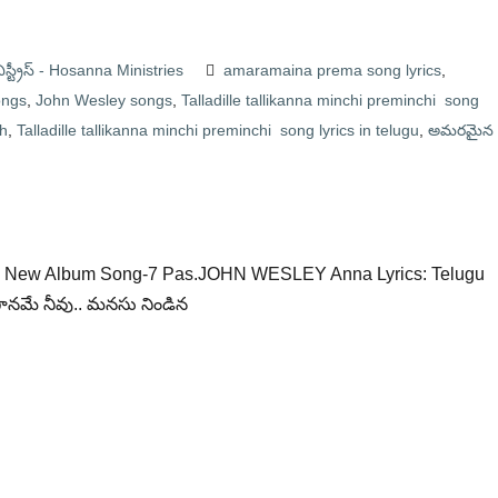
స్ట్రీస్ - Hosanna Ministries
amaramaina prema song lyrics
,
ongs
,
John Wesley songs
,
Talladille tallikanna minchi preminchi song
sh
,
Talladille tallikanna minchi preminchi song lyrics in telugu
,
అమరమైన
025 New Album Song-7 Pas.JOHN WESLEY Anna Lyrics: Telugu
నమే నీవు.. మనసు నిండిన