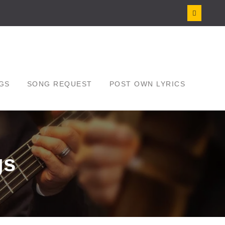
GS
SONG REQUEST
POST OWN LYRICS
gs