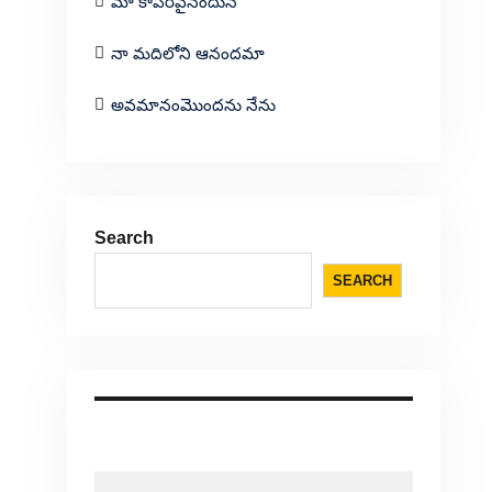
మా కాపరివైనందున
నా మదిలోని ఆనందమా
అవమానంమొందను నేను
Search
SEARCH