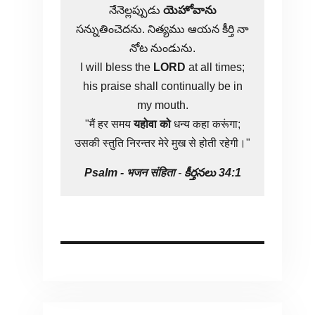
నేనెల్లప్పుడు
యెహోవాను
సన్నుతించెదను. నిత్యము ఆయన కీర్తి నా
నోట నుండును.
I will bless the
LORD
at all times;
his praise shall continually be in
my mouth.
"मैं हर समय
यहोवा
को
धन्य कहा करूंगा;
उसकी स्तुति निरन्तर मेरे मुख से होती रहेगी।"
Psalm -
भजन संहिता
-
కీర్తనలు 34:1