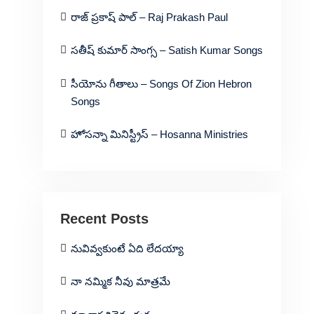
రాజ్ ప్రకాష్ పాల్ – Raj Prakash Paul
సతీష్ కుమార్ సాంగ్స – Satish Kumar Songs
సీయోను గీతాలు – Songs Of Zion Hebron
Songs
హోసన్నా మినిస్ట్రీస్ – Hosanna Ministries
Recent Posts
నువివ్వకుంటే ఏది లేదయ్యా
నా నమ్మిక నీవు మాత్రమే