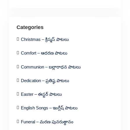
Categories
Christmas – క్రిస్మస్ పాటలు
Comfort – ఆదరణ పాటలు
Communion – బల్లారాధన పాటలు
Dedication – ప్రతిష్ఠ పాటలు
Easter – ఈస్టర్ పాటలు
English Songs – ఇంగ్లీష్ పాటలు
Funeral – మరణ పునరుత్దానం