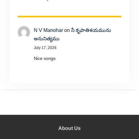
N V Manohar
on
నీ కృపాతిశయమును
అనునిత్యము
July 17, 2026
Nice songs
About Us