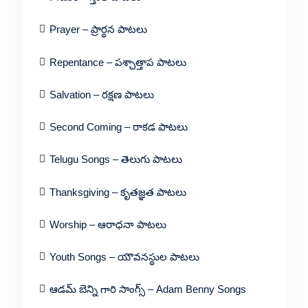
Prayer – ప్రార్థన పాటలు
Repentance – పశ్చాత్తాప పాటలు
Salvation – రక్షణ పాటలు
Second Coming – రాకడ పాటలు
Telugu Songs – తెలుగు పాటలు
Thanksgiving – కృతజ్ఞత పాటలు
Worship – ఆరాధనా పాటలు
Youth Songs – యౌవనస్థుల పాటలు
ఆడమ్ బెన్ని గారి సాంగ్స్ – Adam Benny Songs