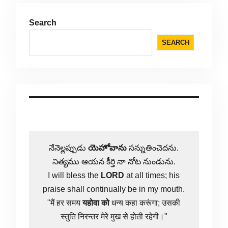
Search
SEARCH
నేనెల్లప్పుడు
యెహోవాను
సన్నుతించెదను.
నిత్యము ఆయన కీర్తి నా నోట నుండును.
I will bless the
LORD
at all times; his
praise shall continually be in my mouth.
"मैं हर समय
यहोवा
को
धन्य कहा करूंगा; उसकी
स्तुति निरन्तर मेरे मुख से होती रहेगी।"