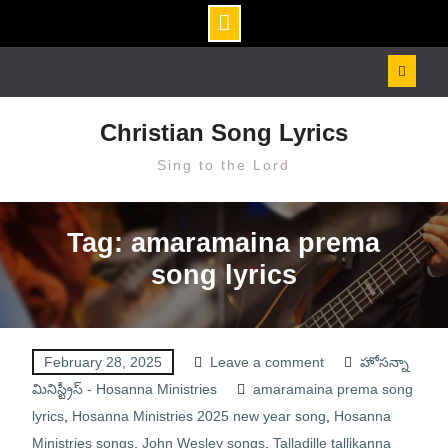
Skip
to
content
Christian Song Lyrics
Sing to the Lord
Tag: amaramaina prema
song lyrics
February 28, 2025
Leave a comment
హోసన్నా
మినిస్ట్రీస్ - Hosanna Ministries
amaramaina prema song
lyrics
,
Hosanna Ministries 2025 new year song
,
Hosanna
Ministries songs
,
John Wesley songs
,
Talladille tallikanna