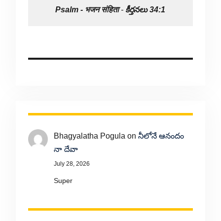
Psalm -
भजन संहिता
-
కీర్తనలు 34:1
Bhagyalatha Pogula
on
నీలోనే ఆనందం
నా దేవా
July 28, 2026
Super