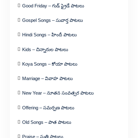
Good Friday – గుడ్ ఫ్రైడే పాటలు
Gospel Songs – సువార్త పాటలు
Hindi Songs – హిందీ పాటలు
Kids – చిన్నారుల పాటలు
Koya Songs – కోయా పాటలు
Marriage – వివాహ పాటలు
New Year – నూతన సంవత్సర పాటలు
Offering – సమర్పణ పాటలు
Old Songs – పాత పాటలు
Praise – స్తుతి పాటలు