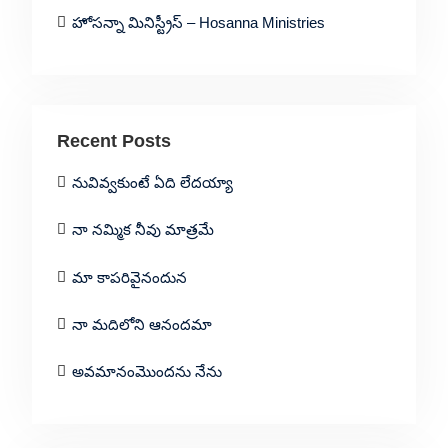
హోసన్నా మినిస్ట్రీస్ – Hosanna Ministries
Recent Posts
నువివ్వకుంటే ఏది లేదయ్యా
నా నమ్మిక నీవు మాత్రమే
మా కాపరివైనందున
నా మదిలోని ఆనందమా
అవమానంమొందను నేను