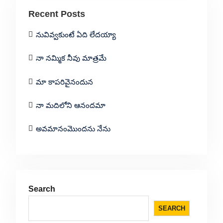
Recent Posts
నువివ్వకుంటే ఏది లేదయ్యా
నా నమ్మిక నీవు మాత్రమే
మా కాపరివైనందున
నా మదిలోని ఆనందమా
అవమానంమొందను నేను
Search
SEARCH