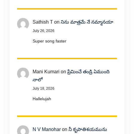
Sathish T
on
నిను మాత్రమే నే నమ్మానయా
July 26, 2026
Super song faster
Mani Kumari
on
ప్రేమించే తండ్రి ఏముంది
నాలో
July 18, 2026
Hallelujah
N V Manohar
on
నీ కృపాతిశయమును