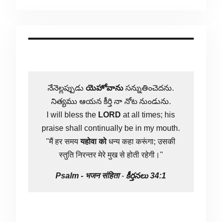
నేనెల్లప్పుడు
యెహోవాను
సన్నుతించెదను.
నిత్యము ఆయన కీర్తి నా నోట నుండును.
I will bless the
LORD
at all times; his
praise shall continually be in my mouth.
"मैं हर समय
यहोवा
को
धन्य कहा करूंगा; उसकी
स्तुति निरन्तर मेरे मुख से होती रहेगी।"
Psalm -
भजन संहिता
-
కీర్తనలు 34:1