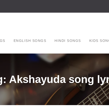
GS
ENGLISH SONGS
HINDI SONGS
KIDS SON
g: Akshayuda song lyr