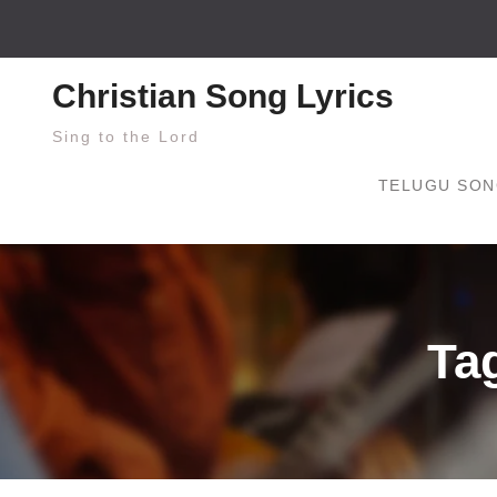
Skip
to
content
Christian Song Lyrics
Sing to the Lord
TELUGU SON
Ta