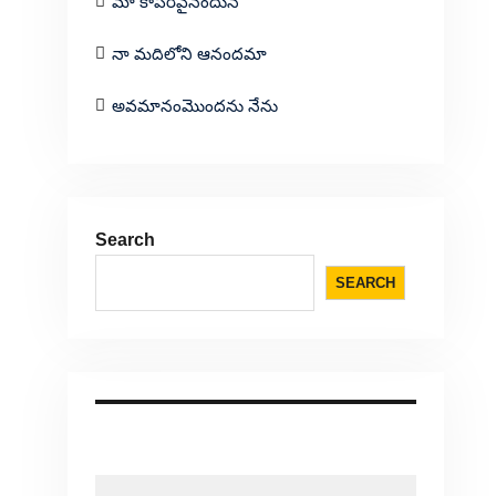
మా కాపరివైనందున
నా మదిలోని ఆనందమా
అవమానంమొందను నేను
Search
SEARCH