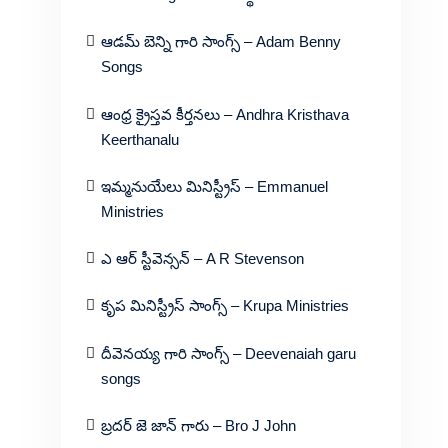
ఆడమ్ బెన్ని గారి సాంగ్స్ – Adam Benny
Songs
ఆంధ్ర క్రైస్తవ కీర్తనలు – Andhra Kristhava
Keerthanalu
ఇమ్మనుయేలు మినిస్ట్రీస్ – Emmanuel
Ministries
ఎ ఆర్ స్టీవెన్సన్ – A R Stevenson
కృప మినిస్ట్రీస్ సాంగ్స్ – Krupa Ministries
దీవెనయ్య గారి సాంగ్స్ – Deevenaiah garu
songs
బ్రదర్ జె జాన్ గారు – Bro J John