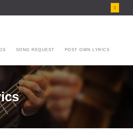
GS
SONG REQUEST
POST OWN LYRICS
ics