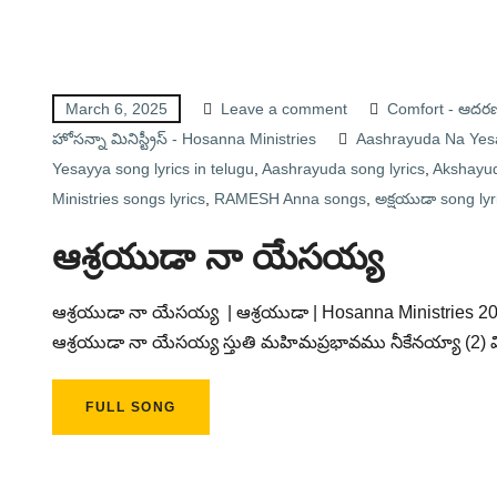
March 6, 2025
Leave a comment
Comfort - ఆదర
హోసన్నా మినిస్ట్రీస్ - Hosanna Ministries
Aashrayuda Na Yes
Yesayya song lyrics in telugu
,
Aashrayuda song lyrics
,
Akshayud
Ministries songs lyrics
,
RAMESH Anna songs
,
అక్షయుడా song lyr
ఆశ్రయుడా నా యేసయ్య
ఆశ్రయుడా నా యేసయ్య | ఆశ్రయుడా | Hosanna Ministries 
ఆశ్రయుడా నా యేసయ్య స్తుతి మహిమప్రభావము నీకేనయ్యా (2) వి
FULL SONG