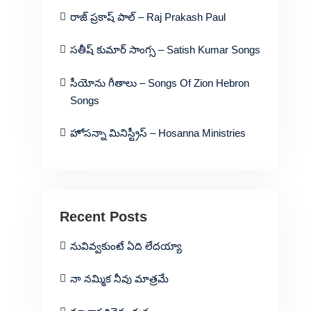
రాజ్ ప్రకాష్ పాల్ – Raj Prakash Paul
సతీష్ కుమార్ సాంగ్స – Satish Kumar Songs
సీయోను గీతాలు – Songs Of Zion Hebron
Songs
హోసన్నా మినిస్ట్రీస్ – Hosanna Ministries
Recent Posts
నువివ్వకుంటే ఏది లేదయ్యా
నా నమ్మిక నీవు మాత్రమే