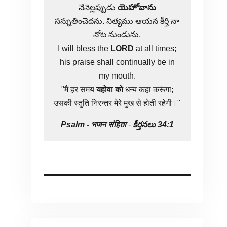
నేనెల్లప్పుడు
యెహోవాను
సన్నుతించెదను. నిత్యము ఆయన కీర్తి నా
నోట నుండును.
I will bless the
LORD
at all times;
his praise shall continually be in
my mouth.
"मैं हर समय
यहोवा
को
धन्य कहा करूंगा;
उसकी स्तुति निरन्तर मेरे मुख से होती रहेगी।"
Psalm -
भजन संहिता
-
కీర్తనలు 34:1