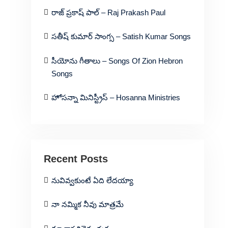
రాజ్ ప్రకాష్ పాల్ – Raj Prakash Paul
సతీష్ కుమార్ సాంగ్స – Satish Kumar Songs
సీయోను గీతాలు – Songs Of Zion Hebron
Songs
హోసన్నా మినిస్ట్రీస్ – Hosanna Ministries
Recent Posts
నువివ్వకుంటే ఏది లేదయ్యా
నా నమ్మిక నీవు మాత్రమే