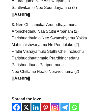
Anuraagame Nee Aishwaryamaa
Saathvikame Nee Soundaryamaa (2)
|| Aashra||
3.
Nee Chittamukai Arunodhayamuna
Arpinchedanu Naa Stuthi Arpanam (2)
Parishuddhulalo Nee Swaasthyamu Yokka
Mahimaishwaryamu Ne Pondutaku (2)
Prathi Vishayamulo Stuthi Chellinchuchu
Parishuddhaathmalo Prardhinchedaru
Parishuddhuda Paripoornuda
Nee Chittame Naalo Neravechuma (2)
|| Aashra||
Spread the love