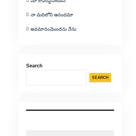
మా కాపరివైనందున
నా మదిలోని ఆనందమా
అవమానంమొందను నేను
Search
SEARCH