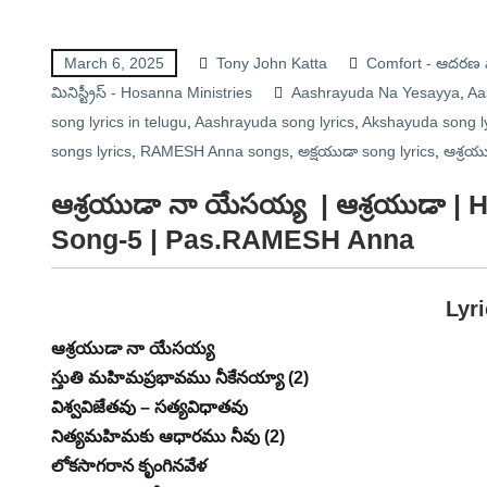
March 6, 2025
Tony John Katta
Comfort - ఆదరణ
మినిస్ట్రీస్ - Hosanna Ministries
Aashrayuda Na Yesayya
,
Aa
song lyrics in telugu
,
Aashrayuda song lyrics
,
Akshayuda song ly
songs lyrics
,
RAMESH Anna songs
,
అక్షయుడా song lyrics
,
ఆశ్రయ
ఆశ్రయుడా నా యేసయ్య | ఆశ్రయుడా |
Song-5 | Pas.RAMESH Anna
Lyr
ఆశ్రయుడా నా యేసయ్య
స్తుతి మహిమప్రభావము నీకేనయ్యా (2)
విశ్వవిజేతవు – సత్యవిధాతవు
నిత్యమహిమకు ఆధారము నీవు (2)
లోకసాగరాన కృంగినవేళ