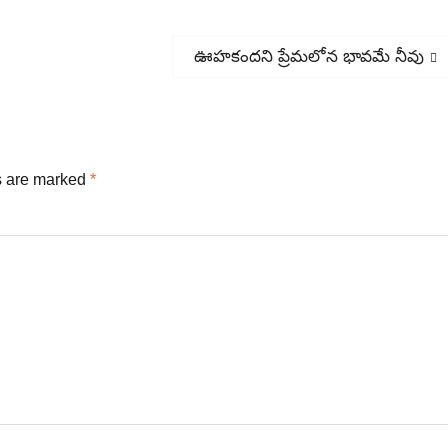
Next
ఊహకందని ప్రేమలోన భావమే నీవు
post:
s are marked
*