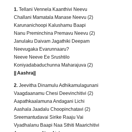
1.
Tellani Vennela Kaanthivi Neevu
Challani Mamatala Manase Neevu (2)
Karunanichoopi Kalushamu Baapi
Nanu Preminchina Premavu Neevu (2)
Janulaku Daivam Jagathiki Deepam
Neevugaka Evarunnaaru?
Neeve Neeve Ee Srushtilo
Koniyadabaduchunna Maharajuva (2)
|| Aashra||
2.
Jeevitha Dinamulu Adhikamulagunani
Vaagdaanamu Chesi Deevinchitivi (2)
Aapathkaalamuna Andagani Lichi
Aashala Jaadalu Choopinchatavi (2)
Sreemantudavai Sirike Raaju Vai
Vyadhalanu Baapi Naa Sthiti Maarichitivi