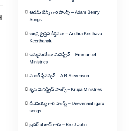
ఆడమ్ బెన్ని గారి సాంగ్స్ – Adam Benny
H
Songs
ఆంధ్ర క్రైస్తవ కీర్తనలు – Andhra Kristhava
Keerthanalu
ఇమ్మనుయేలు మినిస్ట్రీస్ – Emmanuel
Ministries
ఎ ఆర్ స్టీవెన్సన్ – A R Stevenson
కృప మినిస్ట్రీస్ సాంగ్స్ – Krupa Ministries
దీవెనయ్య గారి సాంగ్స్ – Deevenaiah garu
songs
బ్రదర్ జె జాన్ గారు – Bro J John