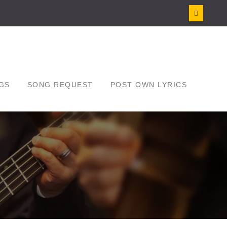
GS
SONG REQUEST
POST OWN LYRICS