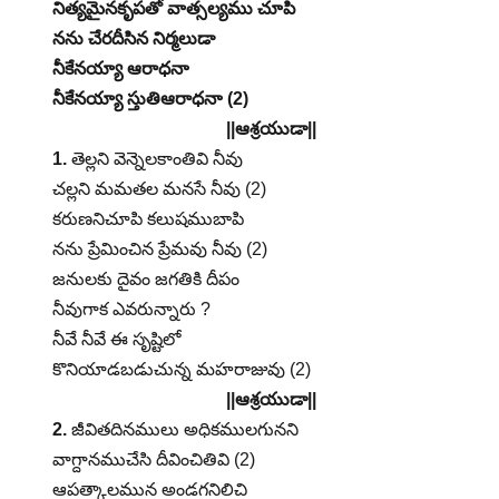
నిత్యమైనకృపతో వాత్సల్యము చూపి
నను చేరదీసిన నిర్మలుడా
నీకేనయ్యా ఆరాధనా
నీకేనయ్యా స్తుతిఆరాధనా (2)
||ఆశ్రయుడా||
1.
తెల్లని వెన్నెలకాంతివి నీవు
చల్లని మమతల మనసే నీవు (2)
కరుణనిచూపి కలుషముబాపి
నను ప్రేమించిన ప్రేమవు నీవు (2)
జనులకు దైవం జగతికి దీపం
నీవుగాక ఎవరున్నారు ?
నీవే నీవే ఈ సృష్టిలో
కొనియాడబడుచున్న మహరాజువు (2)
||ఆశ్రయుడా||
2.
జీవితదినములు అధికములగునని
వాగ్దానముచేసి దీవించితివి (2)
ఆపత్కాలమున అండగనిలిచి