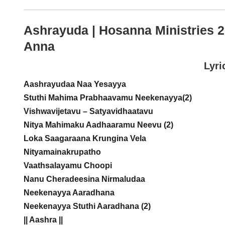
Ashrayuda | Hosanna Ministries
Anna
Lyri
Aashrayudaa Naa Yesayya
Stuthi Mahima Prabhaavamu Neekenayya(2)
Vishwavijetavu – Satyavidhaatavu
Nitya Mahimaku Aadhaaramu Neevu (2)
Loka Saagaraana Krungina Vela
Nityamainakrupatho
Vaathsalayamu Choopi
Nanu Cheradeesina Nirmaludaa
Neekenayya Aaradhana
Neekenayya Stuthi Aaradhana (2)
|| Aashra ||