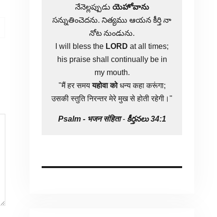
నేనెల్లప్పుడు
యెహోవాను
సన్నుతించెదను. నిత్యము ఆయన కీర్తి నా
నోట నుండును.
I will bless the
LORD
at all times;
his praise shall continually be in
my mouth.
"मैं हर समय
यहोवा
को
धन्य कहा करूंगा;
उसकी स्तुति निरन्तर मेरे मुख से होती रहेगी।"
Psalm -
भजन संहिता
-
కీర్తనలు 34:1