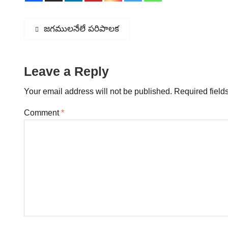
Post
Previous
జగములనేలే పరిపాలక
post:
navigation
Leave a Reply
Your email address will not be published.
Required field
Comment
*