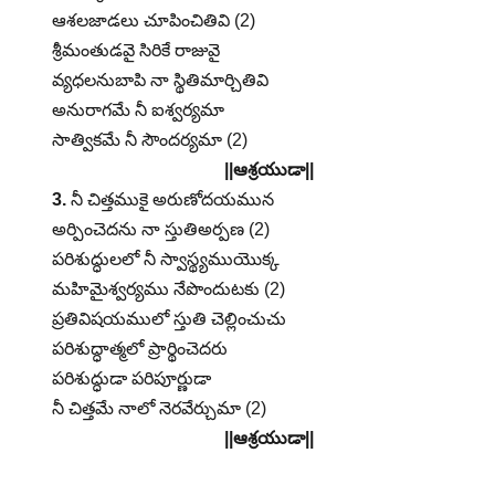
ఆశలజాడలు చూపించితివి (2)
శ్రీమంతుడవై సిరికే రాజువై
వ్యధలనుబాపి నా స్థితిమార్చితివి
అనురాగమే నీ ఐశ్వర్యమా
సాత్వికమే నీ సౌందర్యమా (2)
||ఆశ్రయుడా||
3.
నీ చిత్తముకై అరుణోదయమున
అర్పించెదను నా స్తుతిఅర్పణ (2)
పరిశుద్ధులలో నీ స్వాస్థ్యముయొక్క
మహిమైశ్వర్యము నేపొందుటకు (2)
ప్రతివిషయములో స్తుతి చెల్లించుచు
పరిశుద్ధాత్మలో ప్రార్థించెదరు
పరిశుద్ధుడా పరిపూర్ణుడా
నీ చిత్తమే నాలో నెరవేర్చుమా (2)
||ఆశ్రయుడా||