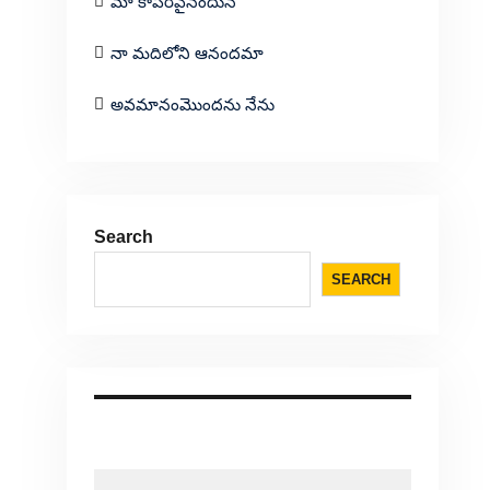
మా కాపరివైనందున
నా మదిలోని ఆనందమా
అవమానంమొందను నేను
Search
SEARCH