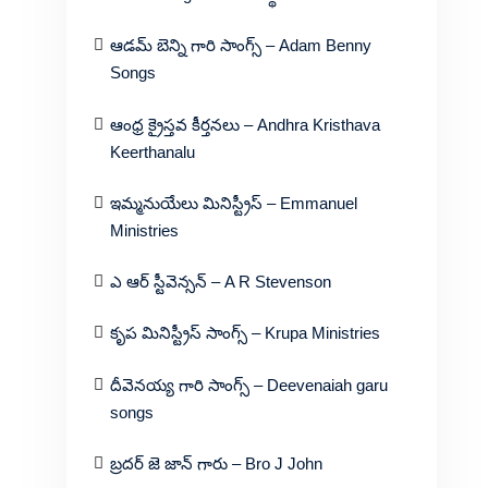
ఆడమ్ బెన్ని గారి సాంగ్స్ – Adam Benny
Songs
ఆంధ్ర క్రైస్తవ కీర్తనలు – Andhra Kristhava
Keerthanalu
ఇమ్మనుయేలు మినిస్ట్రీస్ – Emmanuel
Ministries
ఎ ఆర్ స్టీవెన్సన్ – A R Stevenson
కృప మినిస్ట్రీస్ సాంగ్స్ – Krupa Ministries
దీవెనయ్య గారి సాంగ్స్ – Deevenaiah garu
songs
బ్రదర్ జె జాన్ గారు – Bro J John