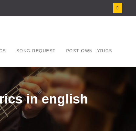
GS
SONG REQUEST
POST OWN LYRICS
rics in english