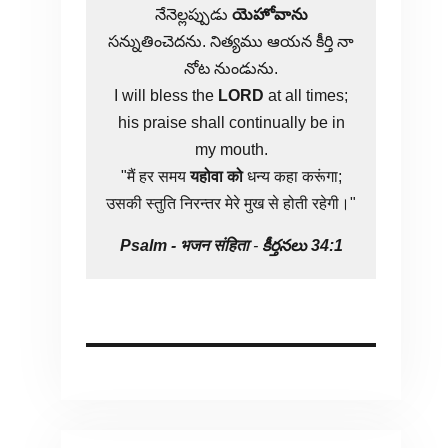
నేనెల్లప్పుడు
యెహోవాను
సన్నుతించెదను. నిత్యము ఆయన కీర్తి నా
నోట నుండును.
I will bless the
LORD
at all times;
his praise shall continually be in
my mouth.
"मैं हर समय
यहोवा
को
धन्य कहा करूंगा;
उसकी स्तुति निरन्तर मेरे मुख से होती रहेगी।"
Psalm -
भजन संहिता
-
కీర్తనలు 34:1