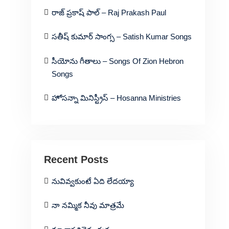
రాజ్ ప్రకాష్ పాల్ – Raj Prakash Paul
సతీష్ కుమార్ సాంగ్స – Satish Kumar Songs
సీయోను గీతాలు – Songs Of Zion Hebron
Songs
హోసన్నా మినిస్ట్రీస్ – Hosanna Ministries
Recent Posts
నువివ్వకుంటే ఏది లేదయ్యా
నా నమ్మిక నీవు మాత్రమే