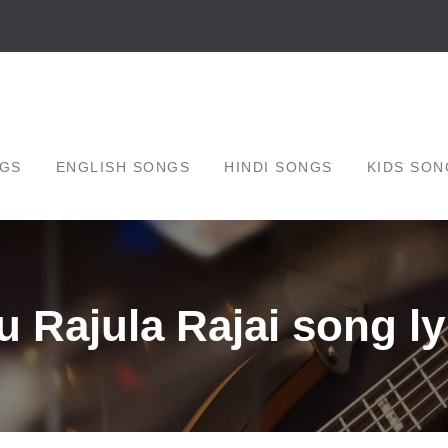
GS
ENGLISH SONGS
HINDI SONGS
KIDS SON
 Rajula Rajai song ly