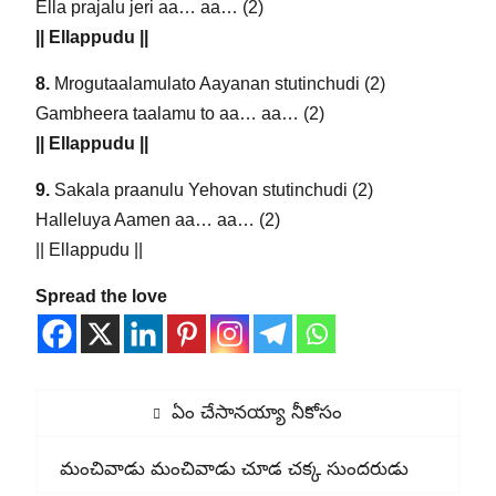
Ella prajalu jeri aa… aa… (2)
|| Ellappudu ||
8.
Mrogutaalamulato Aayanan stutinchudi (2)
Gambheera taalamu to aa… aa… (2)
|| Ellappudu ||
9.
Sakala praanulu Yehovan stutinchudi (2)
Halleluya Aamen aa… aa… (2)
|| Ellappudu ||
Spread the love
Post
Previous
ఏం చేసానయ్యా నీకోసం
navigation
post:
Next
మంచివాడు మంచివాడు చూడ చక్క సుందరుడు