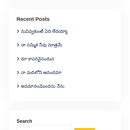
Recent Posts
నువివ్వకుంటే ఏది లేదయ్యా
నా నమ్మిక నీవు మాత్రమే
మా కాపరివైనందున
నా మదిలోని ఆనందమా
అవమానంమొందను నేను
Search