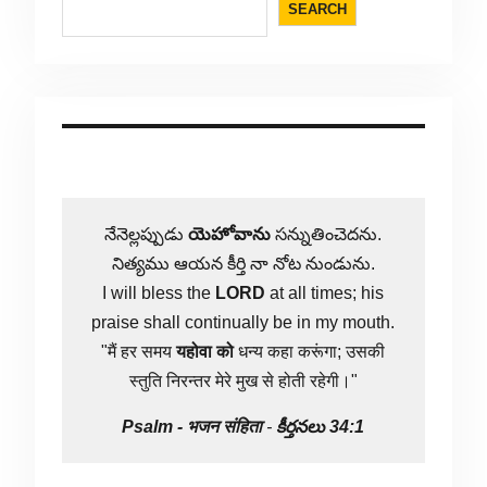
SEARCH
నేనెల్లప్పుడు
యెహోవాను
సన్నుతించెదను.
నిత్యము ఆయన కీర్తి నా నోట నుండును.
I will bless the
LORD
at all times; his
praise shall continually be in my mouth.
"मैं हर समय
यहोवा
को
धन्य कहा करूंगा; उसकी
स्तुति निरन्तर मेरे मुख से होती रहेगी।"
Psalm -
भजन संहिता
-
కీర్తనలు 34:1