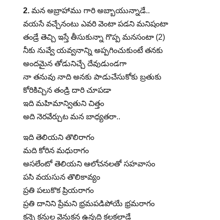
2.
మన అబ్రాహాము గారి అబ్బాయున్నాడే..
వయసే వచ్చేనంటు ఎవరి వెంటా పడని మనిషంటా
తండ్రే తెచ్చి ఇస్తే తీసుకున్నా గొప్ప మనసంటా (2)
నీకు నువ్వే యవ్వనాన్ని అప్పగించుకుంటే తనకు
అందమైన తోడునిచ్చే దేవుడుండగా
నా తనువు నాది అనకు పాడుచేసుకోకు బ్రతుకు
కోరికిచ్చిన తండ్రి దారి చూపడా
ఇది మహిమాన్వితుని చిత్తం
అది నెరవేర్చుట మన బాధ్యతరా..
ఇది తెలియని తొలిరాగం
మది కోరిన మధురాగం
అసలేంటో తెలియని ఆలోచనలతో సహవాసం
పసి వయసున తొలికావ్యం
ప్రతి పలుకొక ప్రియరాగం
ప్రతి దానిని ప్రేమని భ్రమపడిపోయే భ్రమరాగం
కన్నె కనుల వెనుకన ఉన్నది కలకలాడే