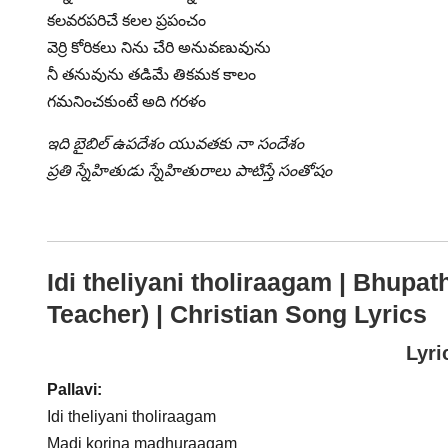
కలవరపరిచే కలల ప్రపంచం
వెర్రి కోరికలు నిను చేరి అనువణువును
నీ తనువును తడిమే తికమక కాలం
గమనించకుంటే అది గరళం
ఇది బైబిల్ ఉపదేశం యువతకు నా సందేశం
ప్రతి స్నేహితుడు స్నేహితురాలు పాటిస్తే సంతోషం
Idi theliyani tholiraagam | Bhupat
Teacher) | Christian Song Lyrics
Lyri
Pallavi:
Idi theliyani tholiraagam
Madi korina madhuraagam