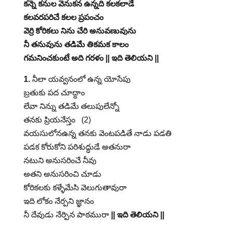
కన్నె కనుల వెనుకన ఉన్నది కలకలాడే
కలవరపరిచే కలల ప్రపంచం
వెర్రి కోరికలు నిను చేరి అనువణువును
నీ తనువును తడిమే తికమక కాలం
గమనించకుంటే అది గరళం || ఇది తెలియని ||
1.
నీలా యవ్వనంలో ఉన్న యోసేపు
బ్రతుకు పద చూద్దాం
లేవా నిన్ను తడిమే తలుపులేన్నో
తనకు ప్రియనేస్తం (2)
వయసులోనఉన్న తనకు వెంటపడితే నాడు పడతి
పడక కోరుకోని పరిశుద్ధుడే అతనురా
నటుని అనుసరించే నీవు
అతని అనుసరించి చూడు
కోరికలకు కళ్ళేమేసి వెలుగుతావురా
ఇది లోకం నేర్పని జ్ఞానం
నీ దేవుడు నేర్పిన పాఠమురా
|| ఇది తెలియని ||