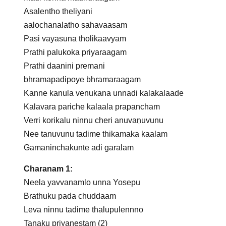
Asalentho theliyani
aalochanalatho sahavaasam
Pasi vayasuna tholikaavyam
Prathi palukoka priyaraagam
Prathi daanini premani
bhramapadipoye bhramaraagam
Kanne kanula venukana unnadi kalakalaade
Kalavara pariche kalaala prapancham
Verri korikalu ninnu cheri anuvaṇuvunu
Nee tanuvunu tadime thikamaka kaalam
Gamaninchakunte adi garalam
Charanam 1:
Neela yavvanamlo unna Yosepu
Brathuku pada chuddaam
Leva ninnu tadime thalupulennno
Tanaku priyanestam (2)