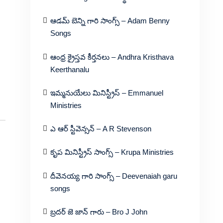
ఆడమ్ బెన్ని గారి సాంగ్స్ – Adam Benny
Songs
ఆంధ్ర క్రైస్తవ కీర్తనలు – Andhra Kristhava
Keerthanalu
ఇమ్మనుయేలు మినిస్ట్రీస్ – Emmanuel
Ministries
ఎ ఆర్ స్టీవెన్సన్ – A R Stevenson
కృప మినిస్ట్రీస్ సాంగ్స్ – Krupa Ministries
దీవెనయ్య గారి సాంగ్స్ – Deevenaiah garu
songs
బ్రదర్ జె జాన్ గారు – Bro J John