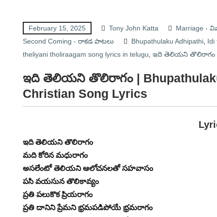
February 15, 2025
Tony John Katta
Marriage - వ
Second Coming - రాకడ పాటలు
Bhupathulaku Adhipathi
,
Idi
theliyani tholiraagam song lyrics in telugu
,
ఇది తెలియని తొలిరాగం 
ఇది తెలియని తొలిరాగం | Bhupathulak
Christian Song Lyrics
Lyr
ఇది తెలియని తొలిరాగం
మది కోరిన మధురాగం
అసలేంటో తెలియని ఆలోచనలతో సహవాసం
పసి వయసున తొలికావ్యం
ప్రతి పలుకొక ప్రియరాగం
ప్రతి దానిని ప్రేమని భ్రమపడిపోయే భ్రమరాగం