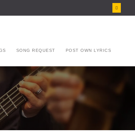
GS
SONG REQUEST
POST OWN LYRICS