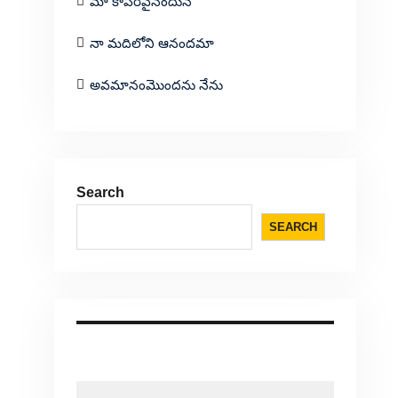
మా కాపరివైనందున
నా మదిలోని ఆనందమా
అవమానంమొందను నేను
Search
SEARCH