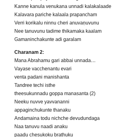
Kanne kanula venukana unnadi kalakalaade
Kalavara pariche kalaala prapancham
Verri korikalu ninnu cheri anuvaṇuvunu
Nee tanuvunu tadime thikamaka kaalam
Gamaninchakunte adi garalam
Charanam 2:
Mana Abrahamu gari abbai unnada…
Vayase vacchenantu evari
venta padani manishanta
Tandree techi isthe
theesukunnadu goppa manasanta (2)
Neeku nuvve yavvananni
appaginchukunte thanaku
Andamaina todu nichche devudundaga
Naa tanuvu naadi anaku
paadu chesukoku brathuku