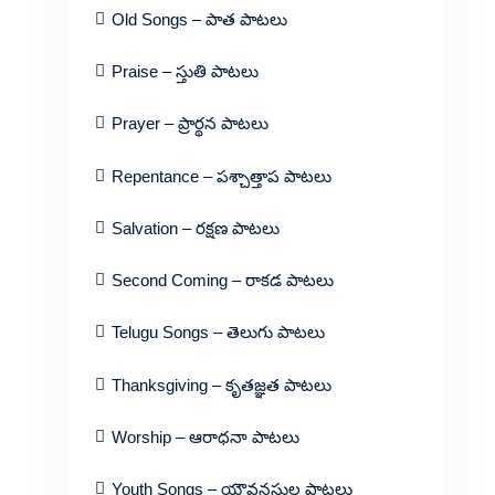
Old Songs – పాత పాటలు
Praise – స్తుతి పాటలు
Prayer – ప్రార్థన పాటలు
Repentance – పశ్చాత్తాప పాటలు
Salvation – రక్షణ పాటలు
Second Coming – రాకడ పాటలు
Telugu Songs – తెలుగు పాటలు
Thanksgiving – కృతజ్ఞత పాటలు
Worship – ఆరాధనా పాటలు
Youth Songs – యౌవనస్థుల పాటలు