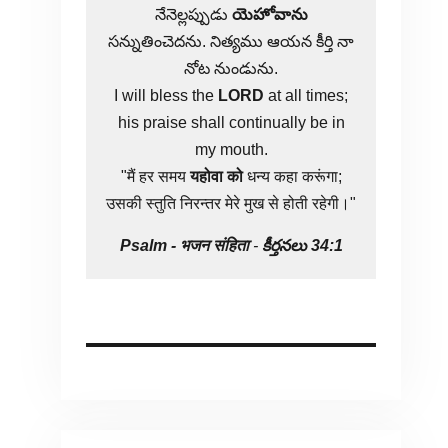
నేనెల్లప్పుడు
యెహోవాను
సన్నుతించెదను. నిత్యము ఆయన కీర్తి నా
నోట నుండును.
I will bless the
LORD
at all times;
his praise shall continually be in
my mouth.
"मैं हर समय
यहोवा
को
धन्य कहा करूंगा;
उसकी स्तुति निरन्तर मेरे मुख से होती रहेगी।"
Psalm -
भजन संहिता
-
కీర్తనలు 34:1