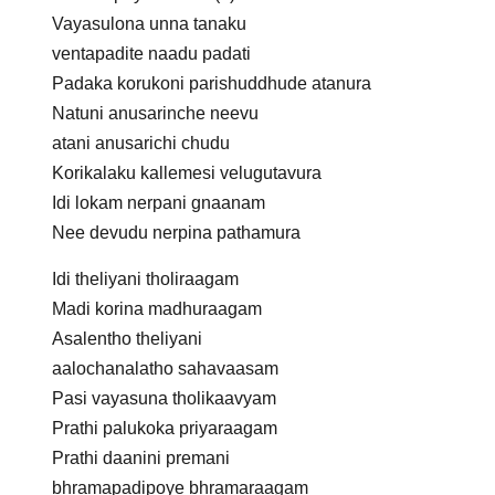
Vayasulona unna tanaku
ventapadite naadu padati
Padaka korukoni parishuddhude atanura
Natuni anusarinche neevu
atani anusarichi chudu
Korikalaku kallemesi velugutavura
Idi lokam nerpani gnaanam
Nee devudu nerpina pathamura
Idi theliyani tholiraagam
Madi korina madhuraagam
Asalentho theliyani
aalochanalatho sahavaasam
Pasi vayasuna tholikaavyam
Prathi palukoka priyaraagam
Prathi daanini premani
bhramapadipoye bhramaraagam