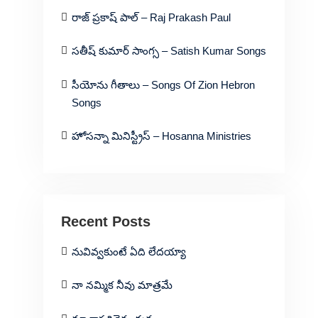
రాజ్ ప్రకాష్ పాల్ – Raj Prakash Paul
సతీష్ కుమార్ సాంగ్స – Satish Kumar Songs
సీయోను గీతాలు – Songs Of Zion Hebron
Songs
హోసన్నా మినిస్ట్రీస్ – Hosanna Ministries
Recent Posts
నువివ్వకుంటే ఏది లేదయ్యా
నా నమ్మిక నీవు మాత్రమే