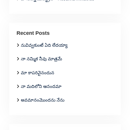
Recent Posts
నువివ్వకుంటే ఏది లేదయ్యా
నా నమ్మిక నీవు మాత్రమే
మా కాపరివైనందున
నా మదిలోని ఆనందమా
అవమానంమొందను నేను