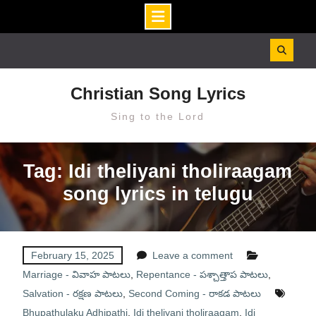
Skip
to
content
Christian Song Lyrics
Sing to the Lord
Tag: Idi theliyani tholiraagam
song lyrics in telugu
February 15, 2025
Leave a comment
Marriage - వివాహ పాటలు
,
Repentance - పశ్చాత్తాప పాటలు
,
Salvation - రక్షణ పాటలు
,
Second Coming - రాకడ పాటలు
Bhupathulaku Adhipathi
,
Idi theliyani tholiraagam
,
Idi