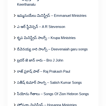
Keerthanalu
ఇమ్మనుయేలు మినిస్ట్రీస్ – Emmanuel Ministries
ఎ ఆర్ స్టీవెన్సన్ – A R Stevenson
కృప మినిస్ట్రీస్ సాంగ్స్ – Krupa Ministries
దీవెనయ్య గారి సాంగ్స్ – Deevenaiah garu songs
బ్రదర్ జె జాన్ గారు – Bro J John
రాజ్ ప్రకాష్ పాల్ – Raj Prakash Paul
సతీష్ కుమార్ సాంగ్స – Satish Kumar Songs
సీయోను గీతాలు – Songs Of Zion Hebron Songs
హోసన్నా మినిస్ట్రీస్ – Hosanna Ministries