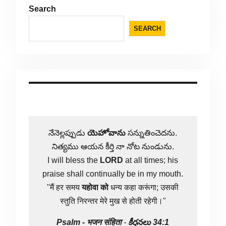
Search
SEARCH
నేనెల్లప్పుడు
యెహోవాను
సన్నుతించెదను.
నిత్యము ఆయన కీర్తి నా నోట నుండును.
I will bless the
LORD
at all times; his
praise shall continually be in my mouth.
"मैं हर समय
यहोवा
को
धन्य कहा करूंगा; उसकी
स्तुति निरन्तर मेरे मुख से होती रहेगी।"
Psalm -
भजन संहिता
-
కీర్తనలు 34:1