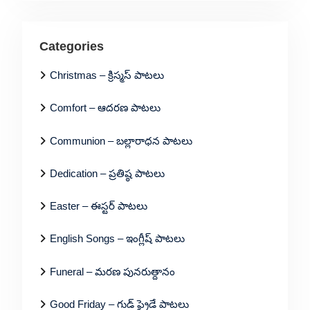
Categories
Christmas – క్రిస్మస్ పాటలు
Comfort – ఆదరణ పాటలు
Communion – బల్లారాధన పాటలు
Dedication – ప్రతిష్ఠ పాటలు
Easter – ఈస్టర్ పాటలు
English Songs – ఇంగ్లీష్ పాటలు
Funeral – మరణ పునరుత్దానం
Good Friday – గుడ్ ఫ్రైడే పాటలు