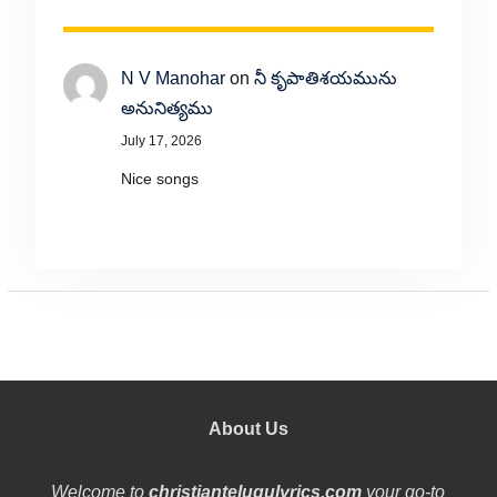
N V Manohar
on
నీ కృపాతిశయమును
అనునిత్యము
July 17, 2026
Nice songs
About Us
Welcome to
christiantelugulyrics.com
your go-to