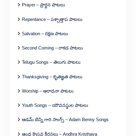
Prayer – ప్రార్థన పాటలు
Repentance – పశ్చాత్తాప పాటలు
Salvation – రక్షణ పాటలు
Second Coming – రాకడ పాటలు
Telugu Songs – తెలుగు పాటలు
Thanksgiving – కృతజ్ఞత పాటలు
Worship – ఆరాధనా పాటలు
Youth Songs – యౌవనస్థుల పాటలు
ఆడమ్ బెన్ని గారి సాంగ్స్ – Adam Benny Songs
ఆంధ్ర క్రైస్తవ కీర్తనలు – Andhra Kristhava