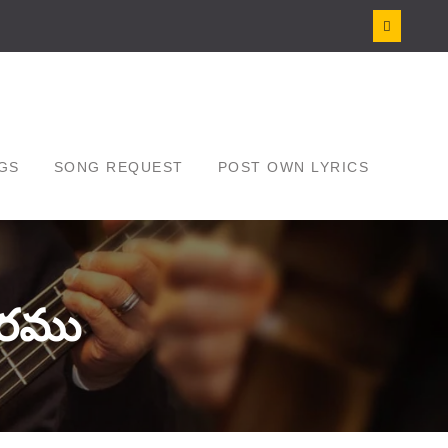
GS
SONG REQUEST
POST OWN LYRICS
ురము