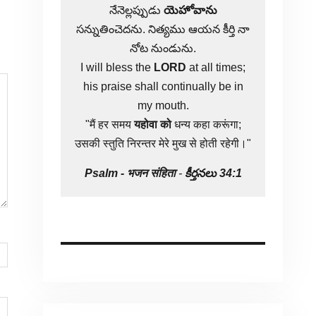
నేనెల్లప్పుడు
యెహోవాను
సన్నుతించెదను. నిత్యము ఆయన కీర్తి నా
నోట నుండును.
I will bless the
LORD
at all times;
his praise shall continually be in
my mouth.
"मैं हर समय
यहोवा
को
धन्य कहा करूंगा;
उसकी स्तुति निरन्तर मेरे मुख से होती रहेगी।"
Psalm -
भजन संहिता
-
కీర్తనలు 34:1