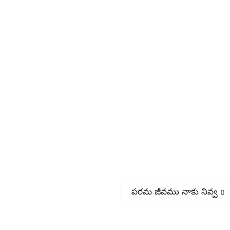
Next
పరమ జీవము నాకు నివ్వ
post: