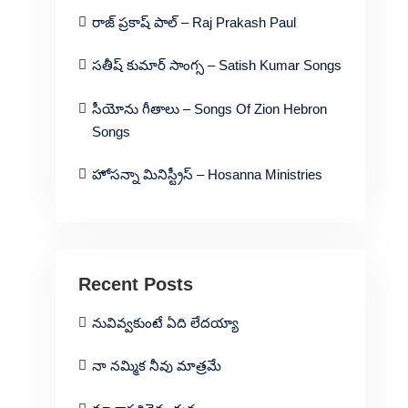
రాజ్ ప్రకాష్ పాల్ – Raj Prakash Paul
సతీష్ కుమార్ సాంగ్స – Satish Kumar Songs
సీయోను గీతాలు – Songs Of Zion Hebron
Songs
హోసన్నా మినిస్ట్రీస్ – Hosanna Ministries
Recent Posts
నువివ్వకుంటే ఏది లేదయ్యా
నా నమ్మిక నీవు మాత్రమే