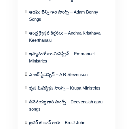
ఆడమ్ బెన్ని గారి సాంగ్స్ – Adam Benny
Songs
ఆంధ్ర క్రైస్తవ కీర్తనలు – Andhra Kristhava
Keerthanalu
ఇమ్మనుయేలు మినిస్ట్రీస్ – Emmanuel
Ministries
ఎ ఆర్ స్టీవెన్సన్ – A R Stevenson
కృప మినిస్ట్రీస్ సాంగ్స్ – Krupa Ministries
దీవెనయ్య గారి సాంగ్స్ – Deevenaiah garu
songs
బ్రదర్ జె జాన్ గారు – Bro J John