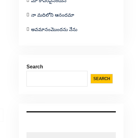
మా కాపరివైనందున
నా మదిలోని ఆనందమా
అవమానంమొందను నేను
Search
SEARCH