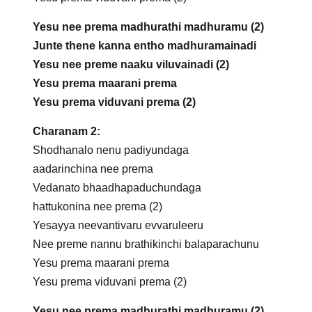
Yesu nee prema madhurathi madhuramu (2)
Junte thene kanna entho madhuramainadi
Yesu nee preme naaku viluvainadi (2)
Yesu prema maarani prema
Yesu prema viduvani prema (2)
Charanam 2:
Shodhanalo nenu padiyundaga
aadarinchina nee prema
Vedanato bhaadhapaduchundaga
hattukonina nee prema (2)
Yesayya neevantivaru evvaruleeru
Nee preme nannu brathikinchi balaparachunu
Yesu prema maarani prema
Yesu prema viduvani prema (2)
Yesu nee prema madhurathi madhuramu (2)