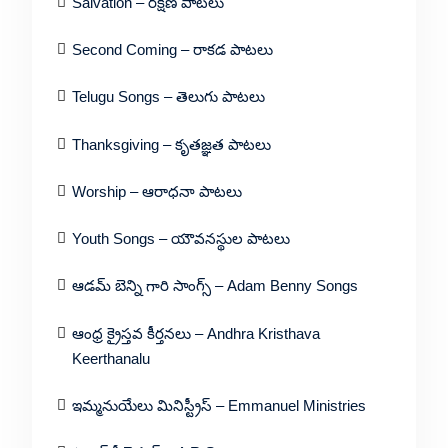
Salvation – రక్షణ పాటలు
Second Coming – రాకడ పాటలు
Telugu Songs – తెలుగు పాటలు
Thanksgiving – కృతజ్ఞత పాటలు
Worship – ఆరాధనా పాటలు
Youth Songs – యౌవనస్థుల పాటలు
ఆడమ్ బెన్ని గారి సాంగ్స్ – Adam Benny Songs
ఆంధ్ర క్రైస్తవ కీర్తనలు – Andhra Kristhava
Keerthanalu
ఇమ్మనుయేలు మినిస్ట్రీస్ – Emmanuel Ministries