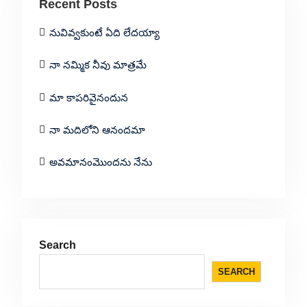
Recent Posts
నువివ్వకుంటే ఏది లేదయ్యా
నా నమ్మిక నీవు మాత్రమే
మా కాపరివైనందున
నా మదిలోని ఆనందమా
అవమానంమొందను నేను
Search
SEARCH