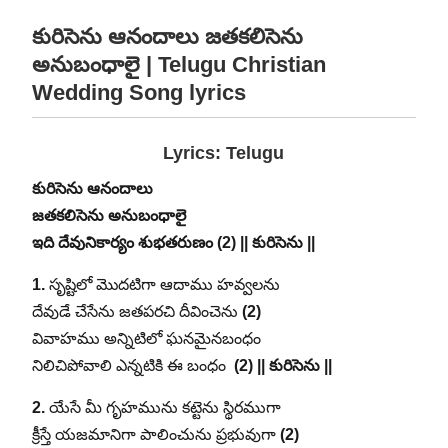
కురిసెను ఆనందాలు
జతకలిసెను
అనుబంధాలై
| Telugu Christian
Wedding Song lyrics
Lyrics: Telugu
కురిసెను ఆనందాలు
జతకలిసెను అనుబంధాలై
ఇది దేవునికార్యం శుభతరుణం (2) || కురిసెను ||
1.
సృష్టిలో మొదటిగా ఆదాము హవ్వలను
దేవుడే చేసేను జతపరచి దీవించెను
(2)
వివాహము అన్నిటిలో ఘనమైనబంధం
నిలిచిపోవాలి ఎన్నటికి ఈ బంధం
(2) || కురిసెను ||
2.
యేసే మీ గృహమును కట్టెను స్థిరముగా
క్రీస్తే యజమానిగా పాలించును ప్రభువుగా
(2)