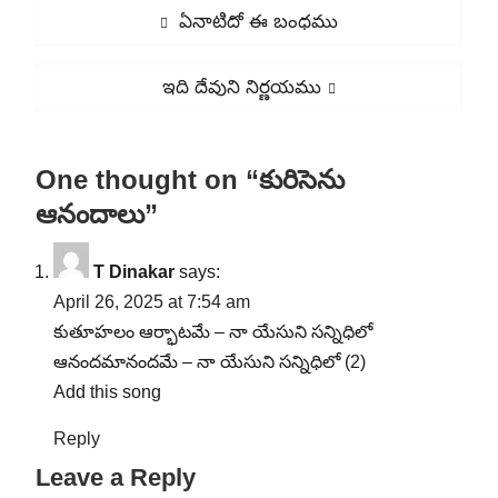
Post
Previous
ఏనాటిదో ఈ బంధము
navigation
post:
Next
ఇది దేవుని నిర్ణయము
post:
One thought on “కురిసెను
ఆనందాలు”
T Dinakar
says:
April 26, 2025 at 7:54 am
కుతూహలం ఆర్భాటమే – నా యేసుని సన్నిధిలో
ఆనందమానందమే – నా యేసుని సన్నిధిలో (2)
Add this song
Reply
Leave a Reply