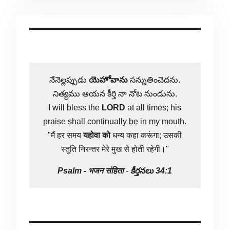
నేనెల్లప్పుడు
యెహోవాను
సన్నుతించెదను.
నిత్యము ఆయన కీర్తి నా నోట నుండును.
I will bless the
LORD
at all times; his
praise shall continually be in my mouth.
"मैं हर समय
यहोवा
को
धन्य कहा करूंगा; उसकी
स्तुति निरन्तर मेरे मुख से होती रहेगी।"
Psalm -
भजन संहिता
-
కీర్తనలు 34:1