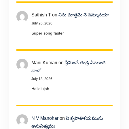
Sathish T
on
నిను మాత్రమే నే నమ్మానయా
July 26, 2026
Super song faster
Mani Kumari
on
ప్రేమించే తండ్రి ఏముంది
నాలో
July 18, 2026
Hallelujah
N V Manohar
on
నీ కృపాతిశయమును
అనునిత్యము