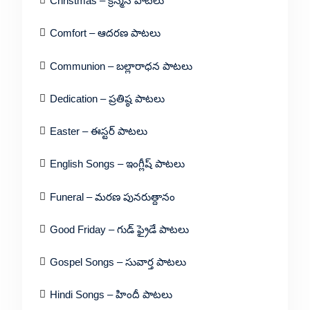
Christmas – క్రిస్మస్ పాటలు
Comfort – ఆదరణ పాటలు
Communion – బల్లారాధన పాటలు
Dedication – ప్రతిష్ఠ పాటలు
Easter – ఈస్టర్ పాటలు
English Songs – ఇంగ్లీష్ పాటలు
Funeral – మరణ పునరుత్దానం
Good Friday – గుడ్ ఫ్రైడే పాటలు
Gospel Songs – సువార్త పాటలు
Hindi Songs – హిందీ పాటలు