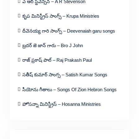
ఎ ఆర్ స్టీవెన్సన్ – A R Stevenson
కృప మినిస్ట్రీస్ సాంగ్స్ – Krupa Ministries
దీవెనయ్య గారి సాంగ్స్ – Deevenaiah garu songs
బ్రదర్ జె జాన్ గారు – Bro J John
రాజ్ ప్రకాష్ పాల్ – Raj Prakash Paul
సతీష్ కుమార్ సాంగ్స – Satish Kumar Songs
సీయోను గీతాలు – Songs Of Zion Hebron Songs
హోసన్నా మినిస్ట్రీస్ – Hosanna Ministries