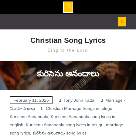
Skip
to
content
Christian Song Lyrics
Sing to the Lord
కురిసెను ఆనందాలు
February 11, 2025
Tony John Katta
Marriage -
వివాహ పాటలు
Christian Marriage Songs in telugu
,
Kurisenu Aanandalu
,
Kurisenu Aanandalu song lyrics in
english
,
Kurisenu Aanandalu song lyrics in telugu
,
marriage
song lyrics
,
కురిసెను ఆనందాలు song lyrics