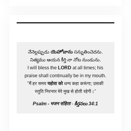
నేనెల్లప్పుడు
యెహోవాను
సన్నుతించెదను.
నిత్యము ఆయన కీర్తి నా నోట నుండును.
I will bless the
LORD
at all times; his
praise shall continually be in my mouth.
"मैं हर समय
यहोवा
को
धन्य कहा करूंगा; उसकी
स्तुति निरन्तर मेरे मुख से होती रहेगी।"
Psalm -
भजन संहिता
-
కీర్తనలు 34:1