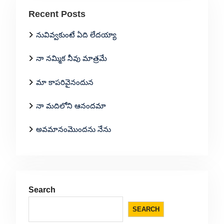
Recent Posts
నువివ్వకుంటే ఏది లేదయ్యా
నా నమ్మిక నీవు మాత్రమే
మా కాపరివైనందున
నా మదిలోని ఆనందమా
అవమానంమొందను నేను
Search
SEARCH