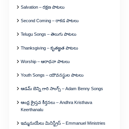
Salvation – రక్షణ పాటలు
Second Coming – రాకడ పాటలు
Telugu Songs – తెలుగు పాటలు
Thanksgiving – కృతజ్ఞత పాటలు
Worship – ఆరాధనా పాటలు
Youth Songs – యౌవనస్థుల పాటలు
ఆడమ్ బెన్ని గారి సాంగ్స్ – Adam Benny Songs
ఆంధ్ర క్రైస్తవ కీర్తనలు – Andhra Kristhava
Keerthanalu
ఇమ్మనుయేలు మినిస్ట్రీస్ – Emmanuel Ministries