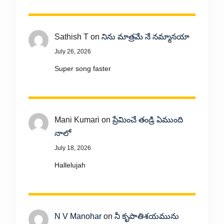
Sathish T
on
నిను మాత్రమే నే నమ్మానయా
July 26, 2026
Super song faster
Mani Kumari
on
ప్రేమించే తండ్రి ఏముంది
నాలో
July 18, 2026
Hallelujah
N V Manohar
on
నీ కృపాతిశయమును