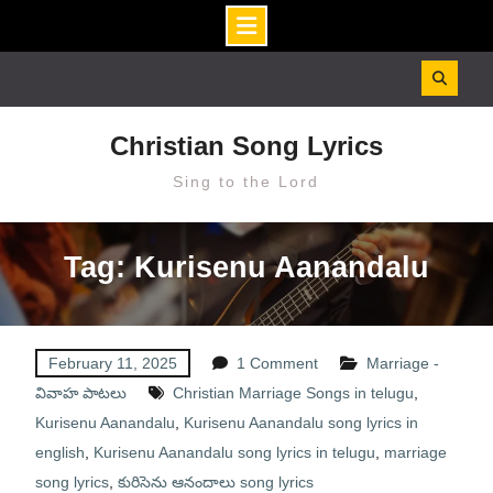
Skip
to
content
Christian Song Lyrics
Sing to the Lord
Tag: Kurisenu Aanandalu
February 11, 2025
1 Comment
Marriage -
వివాహ పాటలు
Christian Marriage Songs in telugu
,
Kurisenu Aanandalu
,
Kurisenu Aanandalu song lyrics in
english
,
Kurisenu Aanandalu song lyrics in telugu
,
marriage
song lyrics
,
కురిసెను ఆనందాలు song lyrics