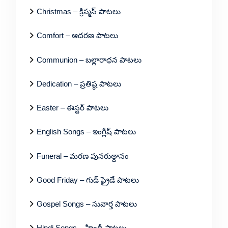
Christmas – క్రిస్మస్ పాటలు
Comfort – ఆదరణ పాటలు
Communion – బల్లారాధన పాటలు
Dedication – ప్రతిష్ఠ పాటలు
Easter – ఈస్టర్ పాటలు
English Songs – ఇంగ్లీష్ పాటలు
Funeral – మరణ పునరుత్దానం
Good Friday – గుడ్ ఫ్రైడే పాటలు
Gospel Songs – సువార్త పాటలు
Hindi Songs – హిందీ పాటలు