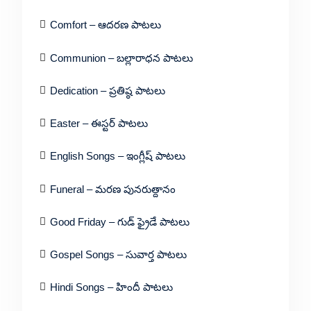
Comfort – ఆదరణ పాటలు
Communion – బల్లారాధన పాటలు
Dedication – ప్రతిష్ఠ పాటలు
Easter – ఈస్టర్ పాటలు
English Songs – ఇంగ్లీష్ పాటలు
Funeral – మరణ పునరుత్దానం
Good Friday – గుడ్ ఫ్రైడే పాటలు
Gospel Songs – సువార్త పాటలు
Hindi Songs – హిందీ పాటలు