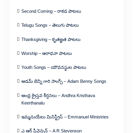
Second Coming – రాకడ పాటలు
Telugu Songs – తెలుగు పాటలు
Thanksgiving – కృతజ్ఞత పాటలు
Worship – ఆరాధనా పాటలు
Youth Songs – యౌవనస్థుల పాటలు
ఆడమ్ బెన్ని గారి సాంగ్స్ – Adam Benny Songs
ఆంధ్ర క్రైస్తవ కీర్తనలు – Andhra Kristhava
Keerthanalu
ఇమ్మనుయేలు మినిస్ట్రీస్ – Emmanuel Ministries
ఎ ఆర్ స్టీవెన్సన్ – A R Stevenson