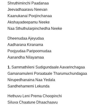
Shruthiminchi Paadanaa
Jeevadhaaravu Neevan
Kaanukanai Poojinchanaa
Akshayadeepamu Neeke
Naa Sthuthularpinchedha Neeke
Dheenudaa Ajeyudaa
Aadharana Kiranama
Poojyudaa Paripoornudaa
Aanandha Nilayamaa
1.
Sammathileni Sudigundaale Aavarinchagaa
Gamanamuleni Poraataale Tharumuchundagaa
Nirupedhanaina Naa Yedala
Sandhehamemi Lekunda
Hethuvu Leni Prema Choopinchi
Siluva Chaatune Dhaachaavu