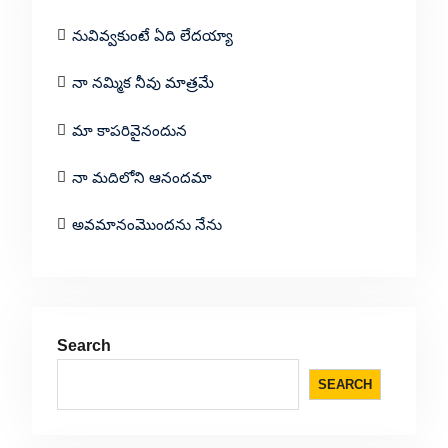
నువివ్వకుంటే ఏది లేదయ్యా
నా నమ్మిక నీవు మాత్రమే
మా కాపరివైనందున
నా మదిలోని ఆనందమా
అవమానంమొందను నేను
Search
SEARCH