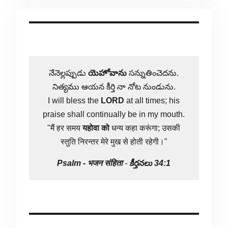
నేనెల్లప్పుడు
యెహోవాను
సన్నుతించెదను.
నిత్యము ఆయన కీర్తి నా నోట నుండును.
I will bless the
LORD
at all times; his
praise shall continually be in my mouth.
"मैं हर समय
यहोवा
को
धन्य कहा करूंगा; उसकी
स्तुति निरन्तर मेरे मुख से होती रहेगी।"
Psalm -
भजन संहिता
-
కీర్తనలు 34:1