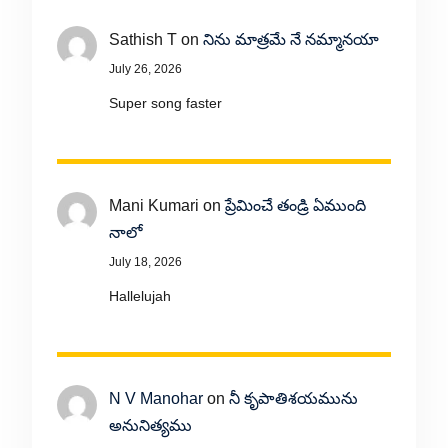
Sathish T
on
నిను మాత్రమే నే నమ్మానయా
July 26, 2026
Super song faster
Mani Kumari
on
ప్రేమించే తండ్రి ఏముంది
నాలో
July 18, 2026
Hallelujah
N V Manohar
on
నీ కృపాతిశయమును
అనునిత్యము