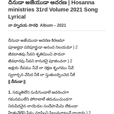
దీనుడా అజేయుడా ఆదరణ | Hosanna
ministries 31rd Volume 2021 Song
Lyrical
నా హృదయ సారధి Album – 2021
దీనుడా అజేయుడా ఆదరణ కిరణమా
పూజ్యుడా పరిపూర్ణుడా ఆనంద నిలయమా } 2
జీవదాతవు నీవని శృతిమించి పాడనా
జీవధారవు నీవని కానుకనై పూజించనా } 2
అక్షయ దీపము నీవే నా రక్షణ శృంగము నీవే
స్వరార్చన చేసిద నీకే నా స్తుతులర్పించెద నీకే
|| దీనుడా ||
1.
సమ్మతిలేని సుడిగుండాలే ఆవరించగా
గమనములేని పోరాటాలే తరుముచుండగా
నిరుపేదనైన నాయెడల సందేహమేమి లేకుండా
హేతువేలేని ప్రేమ చూపించి సిలువచాటునే దాచావు } 2