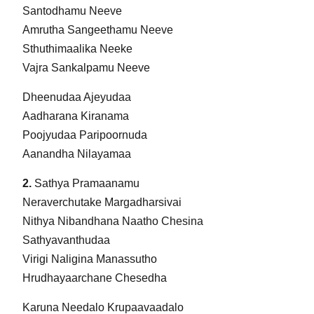
Santodhamu Neeve
Amrutha Sangeethamu Neeve
Sthuthimaalika Neeke
Vajra Sankalpamu Neeve
Dheenudaa Ajeyudaa
Aadharana Kiranama
Poojyudaa Paripoornuda
Aanandha Nilayamaa
2.
Sathya Pramaanamu
Neraverchutake Margadharsivai
Nithya Nibandhana Naatho Chesina
Sathyavanthudaa
Virigi Naligina Manassutho
Hrudhayaarchane Chesedha
Karuna Needalo Krupaavaadalo