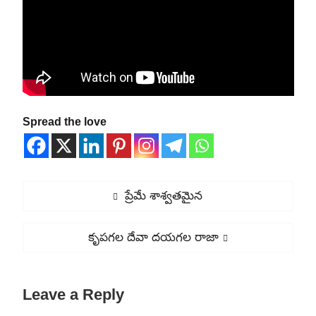
Spread the love
Post
Previous
ప్రేమే శాశ్వతమైన
navigation
post:
Next
కృపగల దేవా దయగల రాజా
post:
Leave a Reply