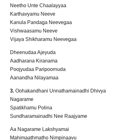
Neetho Unte Chaalayyaa
Karthavyamu Neeve
Kanula Pandaga Neevegaa
Vishwaasamu Neeve
Vijaya Shikharamu Neevegaa
Dheenudaa Ajeyuda
Aadharana Kiranama
Poojyudaa Paripoornuda
Aanandha Nilayamaa
3.
Oohakandhani Unnathamainadhi Dhivya
Nagarame
Spatikhamu Polina
Sundharamainadhi Nee Raajyame
Aa Nagarame Lakshyamai
Mahimaathmatho Nimpinaavu