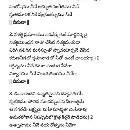
సంతోషము నీవే అమృత సంగీతము నీవే
స్తుతిమాలిక నీకే వజ్రసంకల్పము నీవే
|| దీనుడా ||
2.
సత్య ప్రమాణము నెరవేర్చుటకే మార్గదర్శివై
నిత్యనిబంధన నాతో చేసిన సత్యవంతుడా
విరిగి నలిగిన మనస్సుతో హృదయార్చనే చేసేద
కరుణనీడలో కృపావాడలో నీతో ఉంటే చాలయ్యా } 2
కర్తవ్యము నీవే కనుల పండుగ నీవేగా
విశ్వాసము నీవే విజయశిఖరము నీవేగా
|| దీనుడా ||
3.
ఊహకందని ఉన్నతమైనది దివ్యనగరమే
స్పటికము పోలిన సుందరమైనది నీరాజ్యమే
ఆ నగరమే లక్ష్యమై మహిమాత్మతో నింపినావు
అమరలోకాన నీసన్నిధిలో క్రొత్త కీర్తనే పాడెదను} 2
ఉత్సాహము నీవే నయనోత్సవం నీవేగా