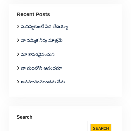
Recent Posts
నువివ్వకుంటే ఏది లేదయ్యా
నా నమ్మిక నీవు మాత్రమే
మా కాపరివైనందున
నా మదిలోని ఆనందమా
అవమానంమొందను నేను
Search
SEARCH