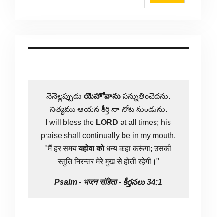
నేనెల్లప్పుడు
యెహోవాను
సన్నుతించెదను.
నిత్యము ఆయన కీర్తి నా నోట నుండును.
I will bless the
LORD
at all times; his
praise shall continually be in my mouth.
"मैं हर समय
यहोवा
को
धन्य कहा करूंगा; उसकी
स्तुति निरन्तर मेरे मुख से होती रहेगी।"
Psalm -
भजन संहिता
-
కీర్తనలు 34:1