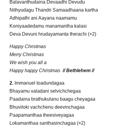
Balavanthudaina Devaadhi Devudu
Nithyudagu Thandri Samaadhaana kartha
Adhipathi ani Aayana naamamu
Koniyaadedamu manamantha kalasi
Deva Devuni hrudayamanta therachi (×2)
Happy Christmas
Merry Christmas
We wish you all a
Happy happy Christmas
// Bethlehem //
2.
Immanuel toadundagaa
Bhayamu valadani selvichchegaa
Paadaina brathukulanu baagu cheyagaa
Bhuviloki vachchenu deevinchagaa
Paapamanthaa theesiveyagaa
Lokamanthaa santhasinchagaa (×2)