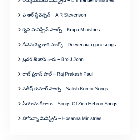
ఇమ్మనుయేలు మినిస్ట్రీస్ – Emmanuel Ministries
ఎ ఆర్ స్టీవెన్సన్ – A R Stevenson
కృప మినిస్ట్రీస్ సాంగ్స్ – Krupa Ministries
దీవెనయ్య గారి సాంగ్స్ – Deevenaiah garu songs
బ్రదర్ జె జాన్ గారు – Bro J John
రాజ్ ప్రకాష్ పాల్ – Raj Prakash Paul
సతీష్ కుమార్ సాంగ్స – Satish Kumar Songs
సీయోను గీతాలు – Songs Of Zion Hebron Songs
హోసన్నా మినిస్ట్రీస్ – Hosanna Ministries