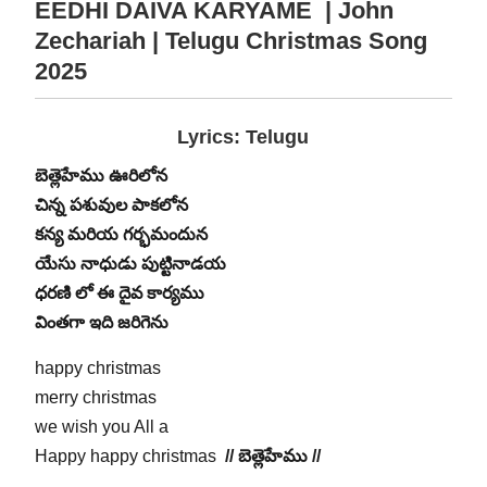
EEDHI DAIVA KARYAME | John
Zechariah | Telugu Christmas Song
2025
Lyrics: Telugu
బెత్లెహేము ఊరిలోన
చిన్న పశువుల పాకలోన
కన్య మరియ గర్భమందున
యేసు నాధుడు పుట్టినాడయ
ధరణి లో ఈ దైవ కార్యము
వింతగా ఇది జరిగెను
happy christmas
merry christmas
we wish you All a
Happy happy christmas
// బెత్లెహేము //