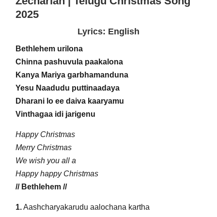
Zechariah | Telugu Christmas Song
2025
Lyrics: English
Bethlehem urilona
Chinna pashuvula paakalona
Kanya Mariya garbhamanduna
Yesu Naadudu puttinaadaya
Dharani lo ee daiva kaaryamu
Vinthagaa idi jarigenu
Happy Christmas
Merry Christmas
We wish you all a
Happy happy Christmas
// Bethlehem //
1.
Aashcharyakarudu aalochana kartha