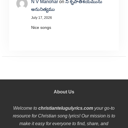
N V Manohar
on
నీ కృపాతిశయమును
అనునిత్యము
July 17, 2026
Nice songs
About Us
Welcome to
christiantelugulyrics.com
your go-to
resource for Christian song lyrics! Our mission is to
make it easy for everyone to find, share, and