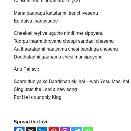
Aa Bethlehem puramunaku (×2)
Mana paapapu kattalannii trenchivesenu
Ee daiva thanayudee
Cheekati reyi velugutho nindi merisipoyenu
Toorpu thaare throvanu choopi sandadi chesenu
Aa thaaralannii naatyamu chesi panduga chesenu
Doothalannii gaanamu chesi murisipoyenu
Anu Pallavi:
Saare duniya ko Baadshah eki hai – woh Yesu Masi hai
Sing unto the Lord a new song
For He is our only King
Spread the love