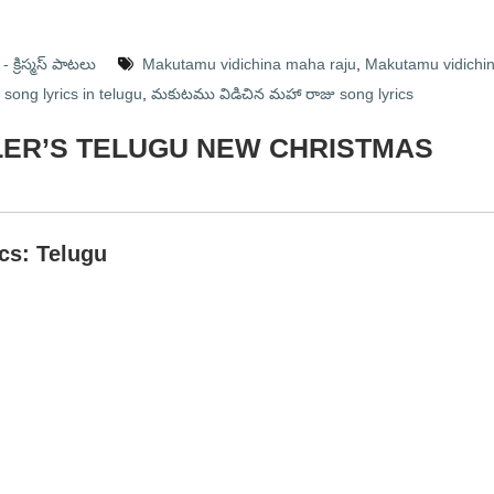
 క్రిస్మస్ పాటలు
Makutamu vidichina maha raju
,
Makutamu vidichi
ong lyrics in telugu
,
మకుటము విడిచిన మహా రాజు song lyrics
ULLER’S TELUGU NEW CHRISTMAS
ics: Telugu