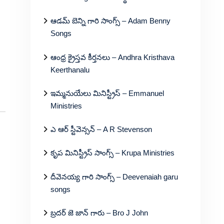
ఆడమ్ బెన్ని గారి సాంగ్స్ – Adam Benny
Songs
ఆంధ్ర క్రైస్తవ కీర్తనలు – Andhra Kristhava
Keerthanalu
ఇమ్మనుయేలు మినిస్ట్రీస్ – Emmanuel
Ministries
ఎ ఆర్ స్టీవెన్సన్ – A R Stevenson
కృప మినిస్ట్రీస్ సాంగ్స్ – Krupa Ministries
దీవెనయ్య గారి సాంగ్స్ – Deevenaiah garu
songs
బ్రదర్ జె జాన్ గారు – Bro J John