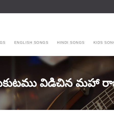
GS
ENGLISH SONGS
HINDI SONGS
KIDS SON
కుటము విడిచిన మహా రా