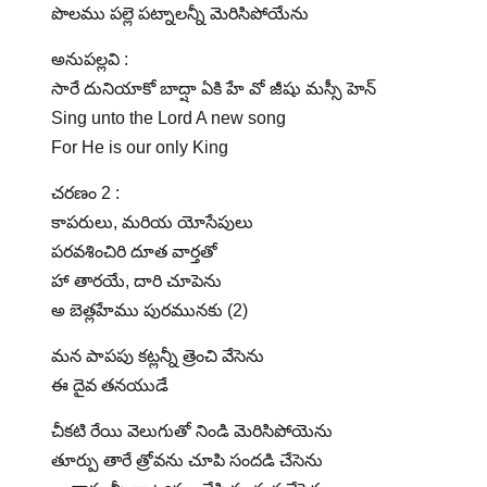
పొలము పల్లె పట్నాలన్నీ మెరిసిపోయేను
అనుపల్లవి :
సారే దునియాకో బాద్షా ఏకి హే వో జీషు మస్సీ హెన్
Sing unto the Lord A new song
For He is our only King
చరణం 2 :
కాపరులు, మరియ యోసేపులు
పరవశించిరి దూత వార్తతో
హా తారయే, దారి చూపెను
అ బెత్లహేము పురమునకు (2)
మన పాపపు కట్లన్నీ త్రెంచి వేసెను
ఈ దైవ తనయుడే
చీకటి రేయి వెలుగుతో నిండి మెరిసిపోయెను
తూర్పు తారే త్రోవను చూపి సందడి చేసెను