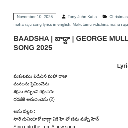
November 10, 2025
Tony John Katta
Christmas -
maha raju song lyrics in english
,
Makutamu vidichina maha raju s
BAADSHA | బాద్షా | GEORGE M
SONG 2025
Lyr
మకుటము విడిచిన మహా రాజు
మనలను ప్రేమించెను
శిక్షను తప్పించి రక్షింపను
ధరణికి అరుదించెను (2)
అను పల్లవి :
సారే దునియాకో బాద్షా ఏకి హే వో జీషు మస్సీ హెన్
Sing unto the Lord A new song