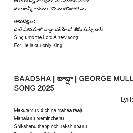
ఆ తారలన్నీ నాట్యము చేసి పండుగ చేసెను
దూతలన్నీ గానము చేసి మురిసిపోయెను
అనుపల్లవి :
సారే దునియాకో బాద్షా ఏకి హే వో జీషు మస్సీ హెన్
Sing unto the Lord A new song
For He is our only King
BAADSHA | బాద్షా | GEORGE M
SONG 2025
Lyri
Makutamu vidichina mahaa raaju
Manalanu preminchenu
Shikshanu thappinchi rakshinpanu