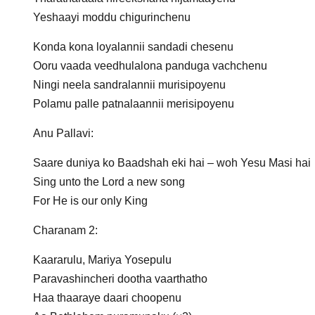
Yeshaayi moddu chigurinchenu
Konda kona loyalannii sandadi chesenu
Ooru vaada veedhulalona panduga vachchenu
Ningi neela sandralannii murisipoyenu
Polamu palle patnalaannii merisipoyenu
Anu Pallavi:
Saare duniya ko Baadshah eki hai – woh Yesu Masi hai
Sing unto the Lord a new song
For He is our only King
Charanam 2:
Kaararulu, Mariya Yosepulu
Paravashincheri dootha vaarthatho
Haa thaaraye daari choopenu