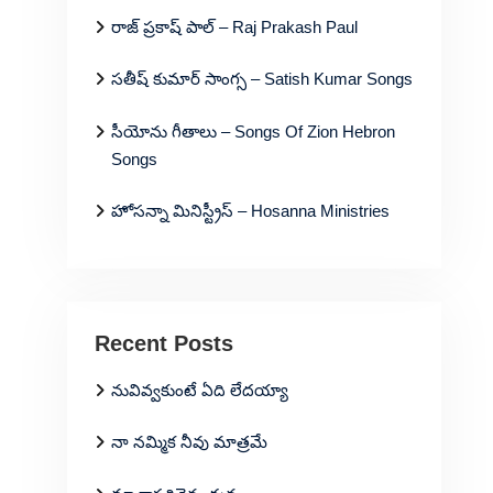
రాజ్ ప్రకాష్ పాల్ – Raj Prakash Paul
సతీష్ కుమార్ సాంగ్స – Satish Kumar Songs
సీయోను గీతాలు – Songs Of Zion Hebron
Songs
హోసన్నా మినిస్ట్రీస్ – Hosanna Ministries
Recent Posts
నువివ్వకుంటే ఏది లేదయ్యా
నా నమ్మిక నీవు మాత్రమే