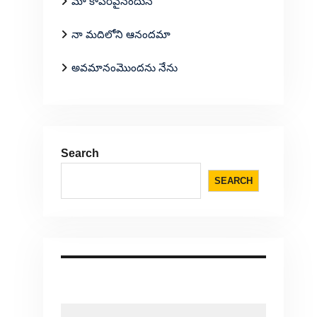
మా కాపరివైనందున
నా మదిలోని ఆనందమా
అవమానంమొందను నేను
Search
SEARCH