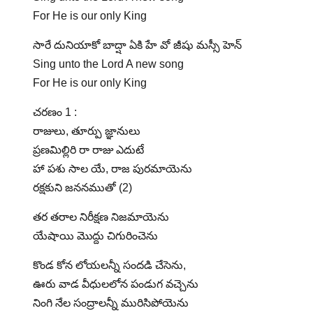
For He is our only King
సారే దునియాకో బాద్షా ఏకి హే వో జీషు మస్సీ హెన్
Sing unto the Lord A new song
For He is our only King
చరణం 1 :
రాజులు, తూర్పు జ్ఞానులు
ప్రణమిల్లిరి రా రాజు ఎదుటే
హా పశు సాల యే, రాజ పురమాయెను
రక్షకుని జననముతో (2)
తర తరాల నిరీక్షణ నిజమాయెను
యేషాయి మొద్దు చిగురించెను
కొండ కోన లోయలన్నీ సందడి చేసెను,
ఊరు వాడ వీధులలోన పండుగ వచ్చెను
నింగి నేల సంద్రాలన్నీ మురిసిపోయెను