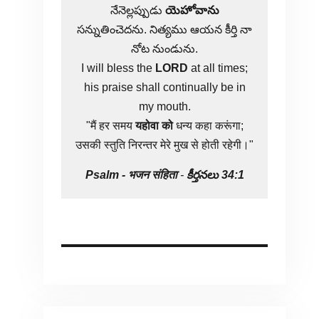
నేనెల్లప్పుడు
యెహోవాను
సన్నుతించెదను. నిత్యము ఆయన కీర్తి నా
నోట నుండును.
I will bless the
LORD
at all times;
his praise shall continually be in
my mouth.
"मैं हर समय
यहोवा
को
धन्य कहा करूंगा;
उसकी स्तुति निरन्तर मेरे मुख से होती रहेगी।"
Psalm -
भजन संहिता
-
కీర్తనలు 34:1