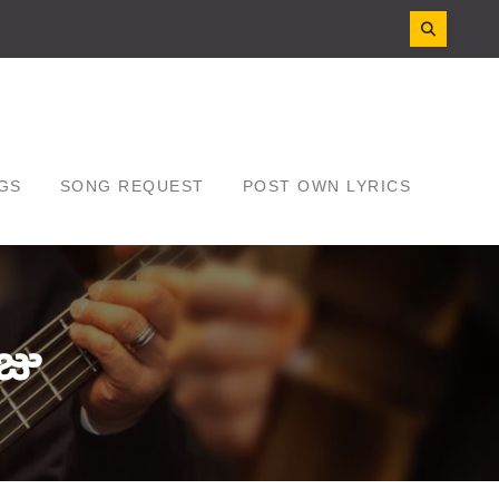
GS
SONG REQUEST
POST OWN LYRICS
జు