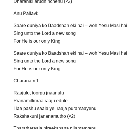
Dharaniki arudhinchenu (×2)
Anu Pallavi:
Saare duniya ko Baadshah eki hai – woh Yesu Masi hai
Sing unto the Lord a new song
For He is our only King
Saare duniya ko Baadshah eki hai – woh Yesu Masi hai
Sing unto the Lord a new song
For He is our only King
Charanam 1:
Raajulu, toorpu jnaanulu
Pranamilliriraa raaju edute
Haa pashu saala ye, raaja puramaayenu
Rakshakuni jananamutho (×2)
Tharatharaala nireekshana nijamaayenu