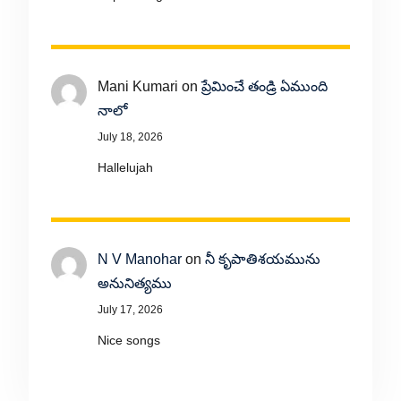
Mani Kumari
on
ప్రేమించే తండ్రి ఏముంది
నాలో
July 18, 2026
Hallelujah
N V Manohar
on
నీ కృపాతిశయమును
అనునిత్యము
July 17, 2026
Nice songs