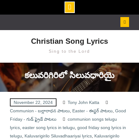
Skip
to
content
Christian Song Lyrics
Sing to the Lord
కలువరిగిరిలో సిలువధారియై
November 22, 2024
Tony John Katta
Communion - బల్లారాధన పాటలు
,
Easter - ఈస్టర్ పాటలు
,
Good
Friday - గుడ్ ఫ్రైడే పాటలు
communion songs telugu
lyrics
,
easter song lyrics in telugu
,
good friday song lyrics in
telugu
,
Kaluvarigirilo Siluvadhaariyai lyrics
,
Kaluvarigirilo