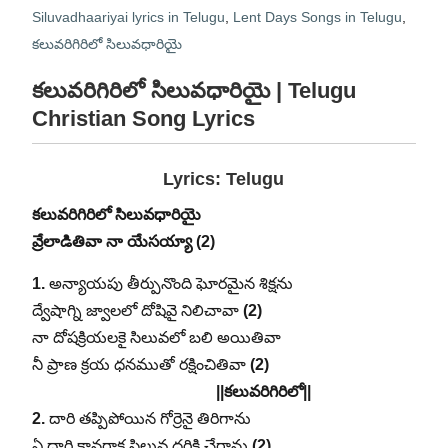
Siluvadhaariyai lyrics in Telugu
,
Lent Days Songs in Telugu
,
కలువరిగిరిలో సిలువధారియై
కలువరిగిరిలో సిలువధారియై | Telugu
Christian Song Lyrics
Lyrics: Telugu
కలువరిగిరిలో సిలువధారియై
వ్రేలాడితివా నా యేసయ్యా (2)
1.
అన్యాయపు తీర్పునొంది ఘోరమైన శిక్షను
ద్వేషాగ్ని జ్వాలలో దోషివై నిలిచావా
(2)
నా దోషక్రియలకై సిలువలో బలి అయితివా
నీ ప్రాణ క్రయ ధనముతో రక్షించితివా
(2)
||కలువరిగిరిలో||
2.
దారి తప్పిపోయిన గోర్రెనై తిరిగాను
ఏ దారి కానరాక సిలువ దరికి చేరాను
(2)