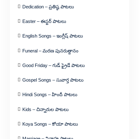
Dedication – ప్రతిష్ఠ పాటలు
Easter – ఈస్టర్ పాటలు
English Songs – ఇంగ్లీష్ పాటలు
Funeral – మరణ పునరుత్దానం
Good Friday – గుడ్ ఫ్రైడే పాటలు
Gospel Songs – సువార్త పాటలు
Hindi Songs – హిందీ పాటలు
Kids – చిన్నారుల పాటలు
Koya Songs – కోయా పాటలు
Marriage – వివాహ పాటలు