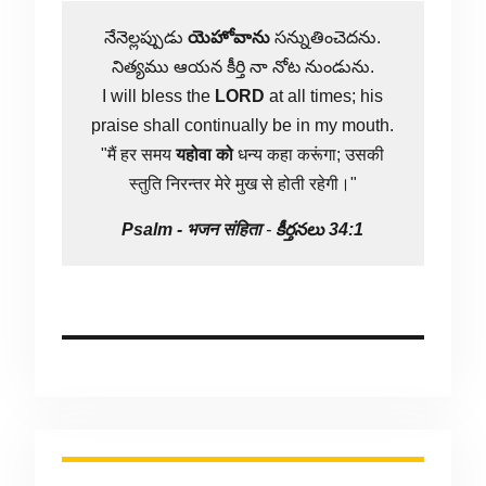
నేనెల్లప్పుడు
యెహోవాను
సన్నుతించెదను.
నిత్యము ఆయన కీర్తి నా నోట నుండును.
I will bless the
LORD
at all times; his
praise shall continually be in my mouth.
"मैं हर समय
यहोवा
को
धन्य कहा करूंगा; उसकी
स्तुति निरन्तर मेरे मुख से होती रहेगी।"
Psalm -
भजन संहिता
-
కీర్తనలు 34:1