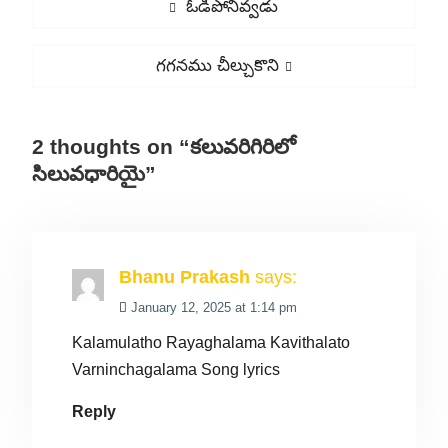
Previous
ఓడిపోనివ్వడు
navigation
post:
Next
గగనము చీల్చుకొని
post:
2 thoughts on “కలువరిగిరిలో
సిలువధారియై”
Bhanu Prakash
says:
January 12, 2025 at 1:14 pm
Kalamulatho Rayaghalama Kavithalato
Varninchagalama Song lyrics
Reply