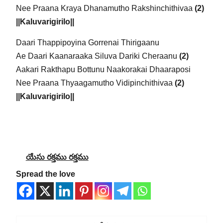
Nee Praana Kraya Dhanamutho Rakshinchithivaa
(2)
||Kaluvarigirilo||
Daari Thappipoyina Gorrenai Thirigaanu
Ae Daari Kaanaraaka Siluva Dariki Cheraanu
(2)
Aakari Rakthapu Bottunu Naakorakai Dhaaraposi
Nee Praana Thyaagamutho Vidipinchithivaa
(2)
||Kaluvarigirilo||
యేసు రక్తము రక్తము
Spread the love
Post