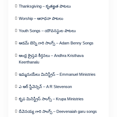
Thanksgiving – కృతజ్ఞత పాటలు
Worship – ఆరాధనా పాటలు
Youth Songs – యౌవనస్థుల పాటలు
ఆడమ్ బెన్ని గారి సాంగ్స్ – Adam Benny Songs
ఆంధ్ర క్రైస్తవ కీర్తనలు – Andhra Kristhava
Keerthanalu
ఇమ్మనుయేలు మినిస్ట్రీస్ – Emmanuel Ministries
ఎ ఆర్ స్టీవెన్సన్ – A R Stevenson
కృప మినిస్ట్రీస్ సాంగ్స్ – Krupa Ministries
దీవెనయ్య గారి సాంగ్స్ – Deevenaiah garu songs