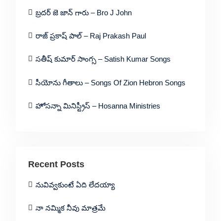
బ్రదర్ జె జాన్ గారు – Bro J John
రాజ్ ప్రకాష్ పాల్ – Raj Prakash Paul
సతీష్ కుమార్ సాంగ్స – Satish Kumar Songs
సీయోను గీతాలు – Songs Of Zion Hebron Songs
హోసన్నా మినిస్ట్రీస్ – Hosanna Ministries
Recent Posts
నువివ్వకుంటే ఏది లేదయ్యా
నా నమ్మిక నీవు మాత్రమే