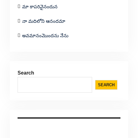
మా కాపరివైనందున
నా మదిలోని ఆనందమా
అవమానంమొందను నేను
Search
SEARCH