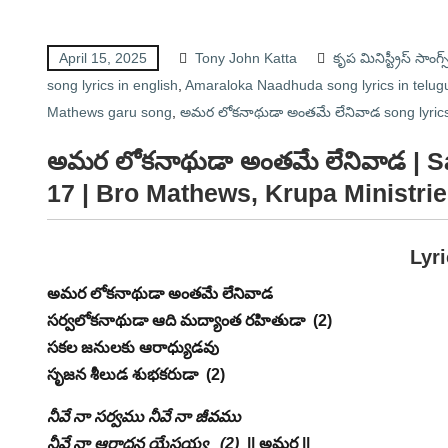
April 15, 2025
Tony John Katta
కృప మినిస్ట్రీస్ సాంగ
song lyrics in english
,
Amaraloka Naadhuda song lyrics in telug
Mathews garu song
,
అమర లోకనాథుడా అంతమే లేనివాడ song lyric
అమర లోకనాథుడా అంతమే లేనివాడ
| 
17 | Bro Mathews, Krupa Ministrie
Lyr
అమర లోకనాథుడా అంతమే లేనివాడ
సర్వలోకనాథుడా ఆది మద్యాంత రహితుడా (2)
సకల జనులకు ఆరాధ్యుడవు
సృజన శీలుడ శుభకరుడా (2)
నీవే నా సర్వము నీవే నా జీవము
నీవే నా ఆరాధన యేసయ్య (2)
|| అమర ||