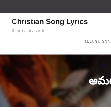
Skip
to
content
Christian Song Lyrics
Sing to the Lord
TELUGU SON
అమర