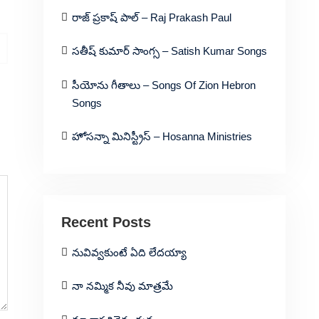
రాజ్ ప్రకాష్ పాల్ – Raj Prakash Paul
సతీష్ కుమార్ సాంగ్స – Satish Kumar Songs
సీయోను గీతాలు – Songs Of Zion Hebron
Songs
హోసన్నా మినిస్ట్రీస్ – Hosanna Ministries
Recent Posts
నువివ్వకుంటే ఏది లేదయ్యా
నా నమ్మిక నీవు మాత్రమే