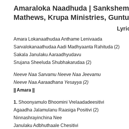
Amaraloka Naadhuda | Sankshema
Mathews, Krupa Ministries, Guntu
Lyri
Amara Lokanaathudaa Anthame Lenivaada
Sarvalokanaathudaa Aadi Madhyaanta Rahituda (2)
Sakala Janulaku Aaraadhyudavu
Srujana Sheeluda Shubhakarudaa (2)
Neeve Naa Sarvamu Neeve Naa Jeevamu
Neeve Naa Aaraadhana Yesayya (2)
|| Amara ||
1.
Shoonyamulo Bhoomini Vrelaadadeesitivi
Agaadha Jalamulanu Raasiga Positivi (2)
Ninnashrayinchina Nee
Janulaku Adbhuthaale Chesitivi