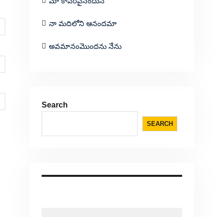
మా కాపరివైనందున
నా మదిలోని ఆనందమా
అవమానంమొందను నేను
Search
SEARCH