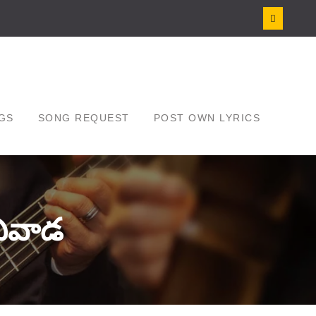
GS
SONG REQUEST
POST OWN LYRICS
ివాడ