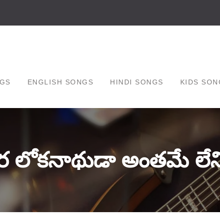
GS
ENGLISH SONGS
HINDI SONGS
KIDS SON
 లోకనాథుడా అంతమే లేన