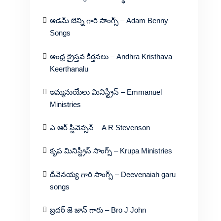
ఆడమ్ బెన్ని గారి సాంగ్స్ – Adam Benny
Songs
ఆంధ్ర క్రైస్తవ కీర్తనలు – Andhra Kristhava
Keerthanalu
ఇమ్మనుయేలు మినిస్ట్రీస్ – Emmanuel
Ministries
ఎ ఆర్ స్టీవెన్సన్ – A R Stevenson
కృప మినిస్ట్రీస్ సాంగ్స్ – Krupa Ministries
దీవెనయ్య గారి సాంగ్స్ – Deevenaiah garu
songs
బ్రదర్ జె జాన్ గారు – Bro J John