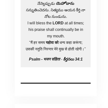
నేనెల్లప్పుడు
యెహోవాను
సన్నుతించెదను. నిత్యము ఆయన కీర్తి నా
నోట నుండును.
I will bless the
LORD
at all times;
his praise shall continually be in
my mouth.
"मैं हर समय
यहोवा
को
धन्य कहा करूंगा;
उसकी स्तुति निरन्तर मेरे मुख से होती रहेगी।"
Psalm -
भजन संहिता
-
కీర్తనలు 34:1