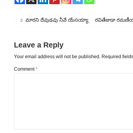
Post
Previous
మారని దేవుడవు నీవే యేసయ్యా
Next
రవితేజుడా రమణీయు
post:
post:
navigation
Leave a Reply
Your email address will not be published.
Required field
Comment
*