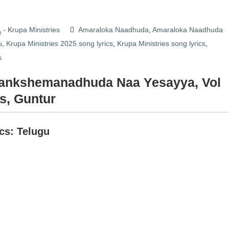
్స్ - Krupa Ministries
Amaraloka Naadhuda
,
Amaraloka Naadhuda
u
,
Krupa Ministries 2025 song lyrics
,
Krupa Ministries song lyrics
,
s
Sankshemanadhuda Naa Yesayya, Vol
s, Guntur
ics: Telugu