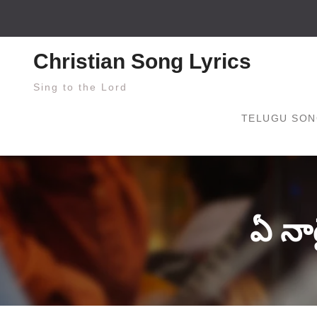
Skip
to
content
Christian Song Lyrics
Sing to the Lord
TELUGU SON
ఏ నాడ