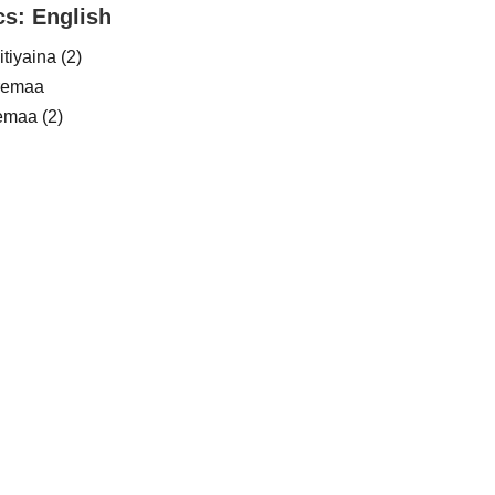
cs: English
tiyaina (2)
remaa
emaa (2)