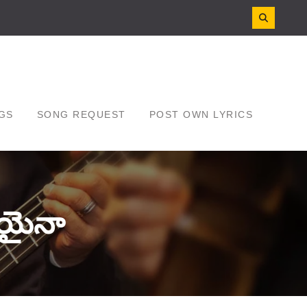
GS
SONG REQUEST
POST OWN LYRICS
తియైనా