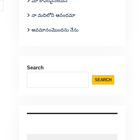
మా కాపరివైనందున
నా మదిలోని ఆనందమా
అవమానంమొందను నేను
Search
SEARCH