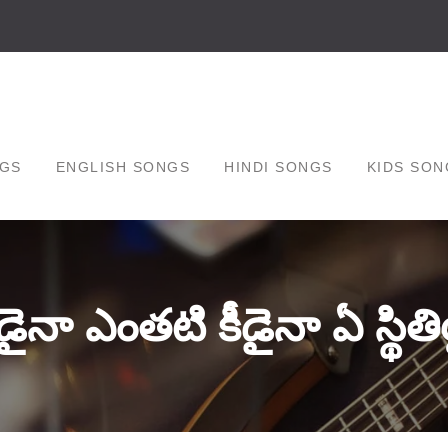
GS
ENGLISH SONGS
HINDI SONGS
KIDS SON
ైనా ఎంతటి కీడైనా ఏ స్థి