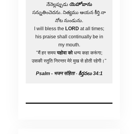
నేనెల్లప్పుడు
యెహోవాను
సన్నుతించెదను. నిత్యము ఆయన కీర్తి నా
నోట నుండును.
I will bless the
LORD
at all times;
his praise shall continually be in
my mouth.
"मैं हर समय
यहोवा
को
धन्य कहा करूंगा;
उसकी स्तुति निरन्तर मेरे मुख से होती रहेगी।"
Psalm -
भजन संहिता
-
కీర్తనలు 34:1