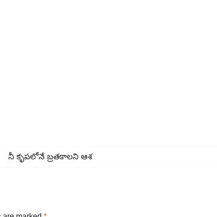
Next
నీ కృపలోనే బ్రతకాలని ఆశ
post:
s are marked
*