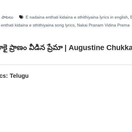
ణ పాటలు
E nadaina enthati kidaina e sthithiyaina lyrics in english
,
enthati kidaina e sthithiyaina song lyrics
,
Nakai Pranam Vidina Prema
నాకై ప్రాణం వీడిన ప్రేమా | Augustine Chukk
ics: Telugu