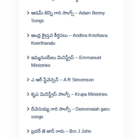
ఆడమ్ బెన్ని గారి సాంగ్స్ – Adam Benny
Songs
ఆంధ్ర క్రైస్తవ కీర్తనలు – Andhra Kristhava
Keerthanalu
ఇమ్మనుయేలు మినిస్ట్రీస్ – Emmanuel
Ministries
ఎ ఆర్ స్టీవెన్సన్ – A R Stevenson
కృప మినిస్ట్రీస్ సాంగ్స్ – Krupa Ministries
దీవెనయ్య గారి సాంగ్స్ – Deevenaiah garu
songs
బ్రదర్ జె జాన్ గారు – Bro J John