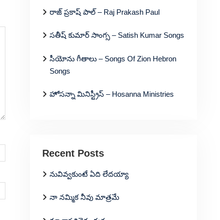
రాజ్ ప్రకాష్ పాల్ – Raj Prakash Paul
సతీష్ కుమార్ సాంగ్స – Satish Kumar Songs
సీయోను గీతాలు – Songs Of Zion Hebron
Songs
హోసన్నా మినిస్ట్రీస్ – Hosanna Ministries
Recent Posts
నువివ్వకుంటే ఏది లేదయ్యా
నా నమ్మిక నీవు మాత్రమే