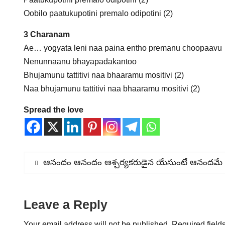
Oobilo paatukupotini premalo odipotini (2)
3 Charanam
Ae… yogyata leni naa paina entho premanu choopaavu
Nenunnaanu bhayapadakantoo
Bhujamunu tattitivi naa bhaaramu mositivi (2)
Naa bhujamunu tattitivi naa bhaaramu mositivi (2)
Spread the love
Post
Previous
ఆనందం ఆనందం ఆశ్చర్యకరుడైన యేసుంటే ఆనందమే
post:
navigation
Leave a Reply
Your email address will not be published.
Required field