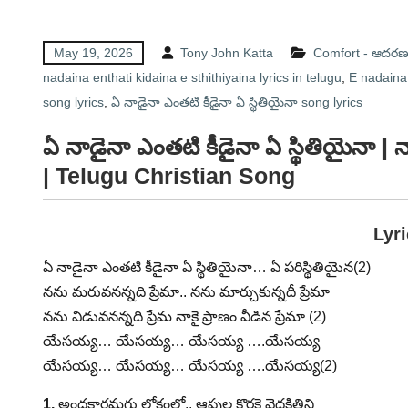
May 19, 2026
Tony John Katta
Comfort - ఆదర
nadaina enthati kidaina e sthithiyaina lyrics in telugu
,
E nadaina 
song lyrics
,
ఏ నాడైనా ఎంతటి కీడైనా ఏ స్థితియైనా song lyrics
ఏ నాడైనా ఎంతటి కీడైనా ఏ స్థితియైనా | 
| Telugu Christian Song
Lyr
ఏ నాడైనా ఎంతటి కీడైనా ఏ స్థితియైనా… ఏ పరిస్థితియైన(2)
నను మరువనన్నది ప్రేమా.. నను మార్చుకున్నదీ ప్రేమా
నను విడువనన్నది ప్రేమ నాకై ప్రాణం వీడిన ప్రేమా (2)
యేసయ్య… యేసయ్య… యేసయ్య ….యేసయ్య
యేసయ్య… యేసయ్య… యేసయ్య ….యేసయ్య(2)
1.
అంధకారమగు లోకంలో.. ఆప్తుల కొరకై వెదకితిని