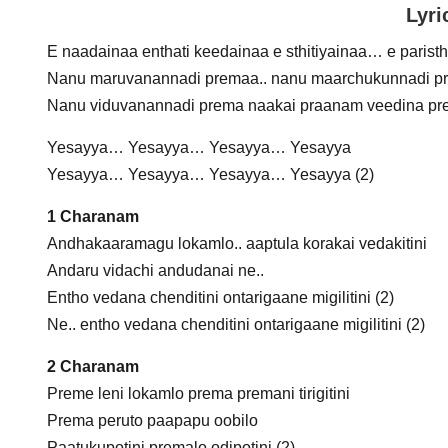
Lyri
E naadainaa enthati keedainaa e sthitiyainaa… e paristhi
Nanu maruvanannadi premaa.. nanu maarchukunnadi p
Nanu viduvanannadi prema naakai praanam veedina pr
Yesayya… Yesayya… Yesayya… Yesayya
Yesayya… Yesayya… Yesayya… Yesayya (2)
1 Charanam
Andhakaaramagu lokamlo.. aaptula korakai vedakitini
Andaru vidachi andudanai ne..
Entho vedana chenditini ontarigaane migilitini (2)
Ne.. entho vedana chenditini ontarigaane migilitini (2)
2 Charanam
Preme leni lokamlo prema premani tirigitini
Prema peruto paapapu oobilo
Paatukupotini premalo odipotini (2)