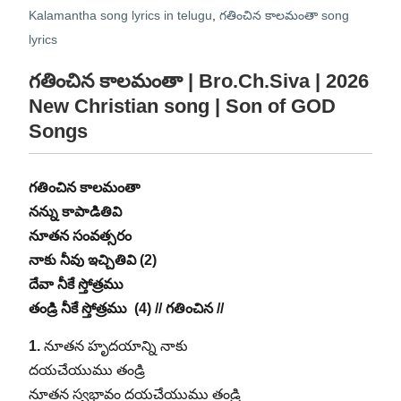
Kalamantha song lyrics in telugu
,
గతించిన కాలమంతా song
lyrics
గతించిన కాలమంతా
| Bro.Ch.Siva | 2026
New Christian song | Son of GOD
Songs
గతించిన కాలమంతా
నన్ను కాపాడితివి
నూతన సంవత్సరం
నాకు నీవు ఇచ్చితివి (2)
దేవా నీకే స్తోత్రము
తండ్రి నీకే స్తోత్రము (4) // గతించిన //
1.
నూతన హృదయాన్ని నాకు
దయచేయుము తండ్రి
నూతన స్వభావం దయచేయుము తండ్రి