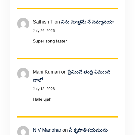
Sathish T
on
నిను మాత్రమే నే నమ్మానయా
July 26, 2026
Super song faster
Mani Kumari
on
ప్రేమించే తండ్రి ఏముంది
నాలో
July 18, 2026
Hallelujah
N V Manohar
on
నీ కృపాతిశయమును