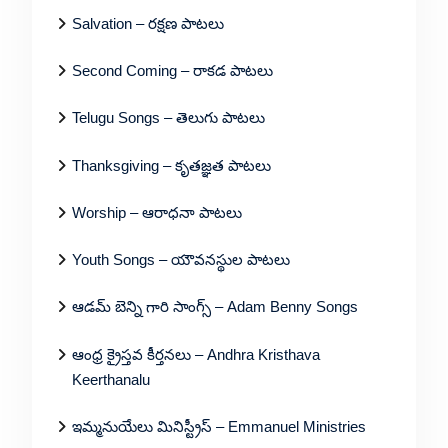
Salvation – రక్షణ పాటలు
Second Coming – రాకడ పాటలు
Telugu Songs – తెలుగు పాటలు
Thanksgiving – కృతజ్ఞత పాటలు
Worship – ఆరాధనా పాటలు
Youth Songs – యౌవనస్థుల పాటలు
ఆడమ్ బెన్ని గారి సాంగ్స్ – Adam Benny Songs
ఆంధ్ర క్రైస్తవ కీర్తనలు – Andhra Kristhava
Keerthanalu
ఇమ్మనుయేలు మినిస్ట్రీస్ – Emmanuel Ministries