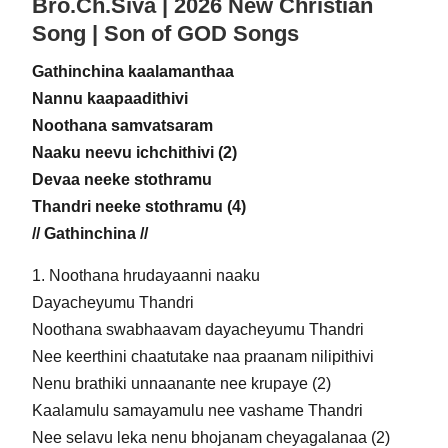
Bro.Ch.Siva | 2026 New Christian
Song | Son of GOD Songs
Gathinchina kaalamanthaa
Nannu kaapaadithivi
Noothana samvatsaram
Naaku neevu ichchithivi (2)
Devaa neeke stothramu
Thandri neeke stothramu (4)
// Gathinchina //
1. Noothana hrudayaanni naaku
Dayacheyumu Thandri
Noothana swabhaavam dayacheyumu Thandri
Nee keerthini chaatutake naa praanam nilipithivi
Nenu brathiki unnaanante nee krupaye (2)
Kaalamulu samayamulu nee vashame Thandri
Nee selavu leka nenu bhojanam cheyagalanaa (2)