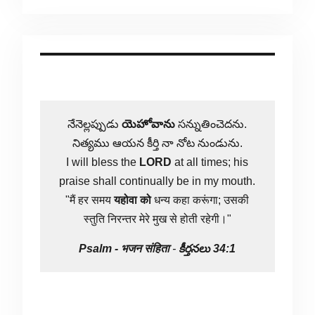
నేనెల్లప్పుడు
యెహోవాను
సన్నుతించెదను.
నిత్యము ఆయన కీర్తి నా నోట నుండును.
I will bless the
LORD
at all times; his
praise shall continually be in my mouth.
"मैं हर समय
यहोवा
को
धन्य कहा करूंगा; उसकी
स्तुति निरन्तर मेरे मुख से होती रहेगी।"
Psalm -
भजन संहिता
-
కీర్తనలు 34:1