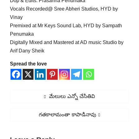
Dop & Edits: Prasanna Penumaka
Vocals Recorded@ Sree Abheri Studios, HYD by
Vinay
Premixed at Mr Keys Sound Lab, HYD by Sampath
Penumaka
Digitally Mixed and Mastered at AD music Studio by
Arif Dany Sheik
Spread the love
Post
Previous
మేలులు ఎన్నో చేసితివి
navigation
post:
Next
గతకాలామంతా కాపాడినావు
post: