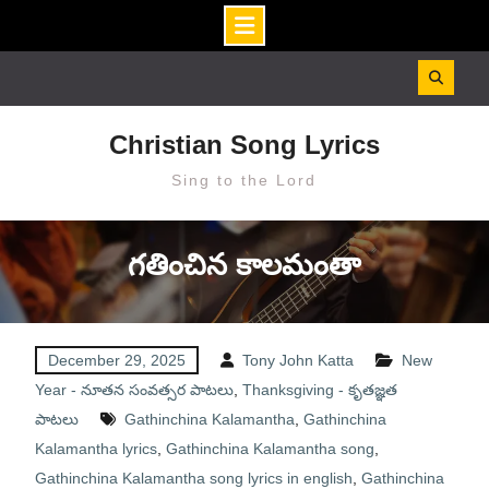
Skip
to
content
Christian Song Lyrics
Sing to the Lord
గతించిన కాలమంతా
December 29, 2025
Tony John Katta
New
Year - నూతన సంవత్సర పాటలు
,
Thanksgiving - కృతజ్ఞత
పాటలు
Gathinchina Kalamantha
,
Gathinchina
Kalamantha lyrics
,
Gathinchina Kalamantha song
,
Gathinchina Kalamantha song lyrics in english
,
Gathinchina