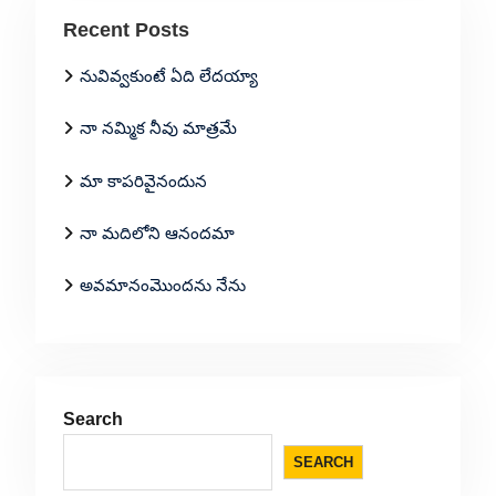
Recent Posts
నువివ్వకుంటే ఏది లేదయ్యా
నా నమ్మిక నీవు మాత్రమే
మా కాపరివైనందున
నా మదిలోని ఆనందమా
అవమానంమొందను నేను
Search
SEARCH