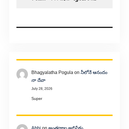
Bhagyalatha Pogula
on
నీలోనే ఆనందం
నా దేవా
July 28, 2026
Super
Abhi
on
అంత్యకాల అభిషేకం