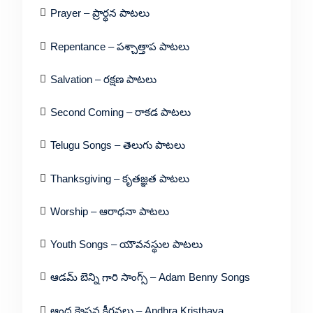
Prayer – ప్రార్థన పాటలు
Repentance – పశ్చాత్తాప పాటలు
Salvation – రక్షణ పాటలు
Second Coming – రాకడ పాటలు
Telugu Songs – తెలుగు పాటలు
Thanksgiving – కృతజ్ఞత పాటలు
Worship – ఆరాధనా పాటలు
Youth Songs – యౌవనస్థుల పాటలు
ఆడమ్ బెన్ని గారి సాంగ్స్ – Adam Benny Songs
ఆంధ్ర క్రైస్తవ కీర్తనలు – Andhra Kristhava