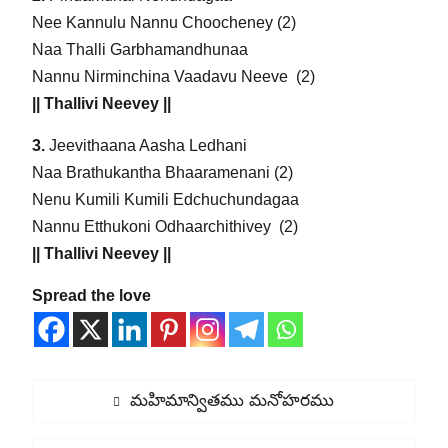
Nee Kannulu Nannu Choocheney (2)
Naa Thalli Garbhamandhunaa
Nannu Nirminchina Vaadavu Neeve (2)
|| Thallivi Neevey ||
3.
Jeevithaana Aasha Ledhani
Naa Brathukantha Bhaaramenani (2)
Nenu Kumili Kumili Edchuchundagaa
Nannu Etthukoni Odhaarchithivey (2)
|| Thallivi Neevey ||
Spread the love
Post
Previous
మహిమాన్వితము మనోహరము
navigation
post: