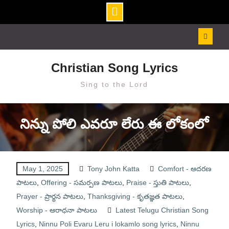
Skip
to
content
Christian Song Lyrics
Sing to the Lord
నిన్ను పోలి ఎవరూ లేరు ఈ లోకంలో
May 1, 2025
Tony John Katta
Comfort - ఆదరణ
పాటలు
,
Offering - సమర్పణ పాటలు
,
Praise - స్తుతి పాటలు
,
Prayer - ప్రార్థన పాటలు
,
Thanksgiving - కృతజ్ఞత పాటలు
,
Worship - ఆరాధనా పాటలు
Latest Telugu Christian Song
Lyrics
,
Ninnu Poli Evaru Leru i lokamlo song lyrics
,
Ninnu