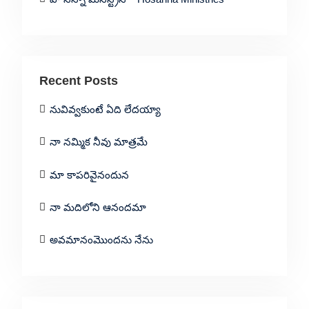
Recent Posts
నువివ్వకుంటే ఏది లేదయ్యా
నా నమ్మిక నీవు మాత్రమే
మా కాపరివైనందున
నా మదిలోని ఆనందమా
అవమానంమొందను నేను