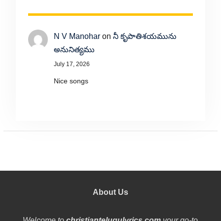
N V Manohar
on
నీ కృపాతిశయమును
అనునిత్యము
July 17, 2026
Nice songs
About Us
Welcome to
christiantelugulyrics.com
your go-to