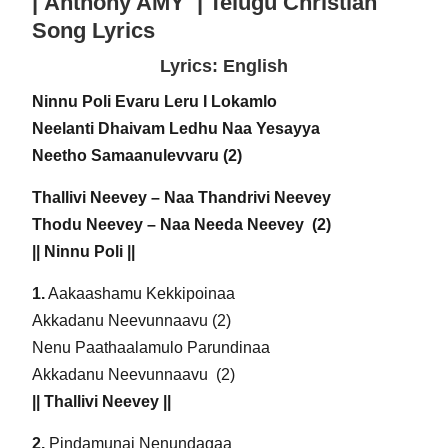
| Anthony AMY | Telugu Christian
Song Lyrics
Lyrics: English
Ninnu Poli Evaru Leru I Lokamlo
Neelanti Dhaivam Ledhu Naa Yesayya
Neetho Samaanulevvaru (2)
Thallivi Neevey – Naa Thandrivi Neevey
Thodu Neevey – Naa Needa Neevey (2)
|| Ninnu Poli ||
1.
Aakaashamu Kekkipoinaa
Akkadanu Neevunnaavu (2)
Nenu Paathaalamulo Parundinaa
Akkadanu Neevunnaavu (2)
|| Thallivi Neevey ||
2.
Pindamunai Nenundagaa