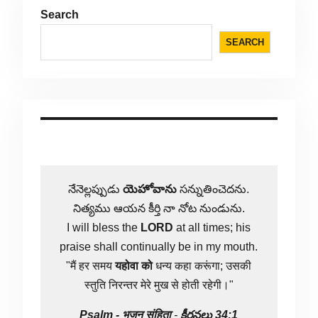
Search
SEARCH
నేనెల్లప్పుడు
యెహోవాను
సన్నుతించెదను.
నిత్యము ఆయన కీర్తి నా నోట నుండును.
I will bless the
LORD
at all times; his
praise shall continually be in my mouth.
"मैं हर समय
यहोवा
को
धन्य कहा करूंगा; उसकी
स्तुति निरन्तर मेरे मुख से होती रहेगी।"
Psalm -
भजन संहिता
-
కీర్తనలు 34:1