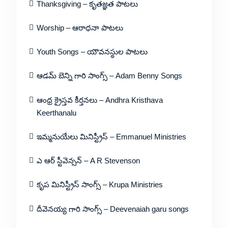
Thanksgiving – కృతజ్ఞత పాటలు
Worship – ఆరాధనా పాటలు
Youth Songs – యౌవనస్థుల పాటలు
ఆడమ్ బెన్ని గారి సాంగ్స్ – Adam Benny Songs
ఆంధ్ర క్రైస్తవ కీర్తనలు – Andhra Kristhava
Keerthanalu
ఇమ్మనుయేలు మినిస్ట్రీస్ – Emmanuel Ministries
ఎ ఆర్ స్టీవెన్సన్ – A R Stevenson
కృప మినిస్ట్రీస్ సాంగ్స్ – Krupa Ministries
దీవెనయ్య గారి సాంగ్స్ – Deevenaiah garu songs