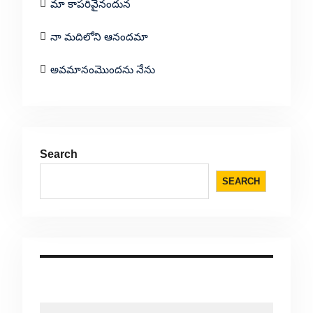
మా కాపరివైనందున
నా మదిలోని ఆనందమా
అవమానంమొందను నేను
Search
SEARCH