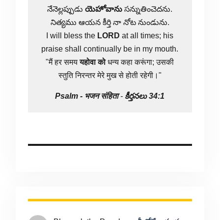
నేనెల్లప్పుడు
యెహోవాను
సన్నుతించెదను.
నిత్యము ఆయన కీర్తి నా నోట నుండును.
I will bless the
LORD
at all times; his
praise shall continually be in my mouth.
"मैं हर समय
यहोवा
को
धन्य कहा करूंगा; उसकी
स्तुति निरन्तर मेरे मुख से होती रहेगी।"
Psalm -
भजन संहिता
-
కీర్తనలు 34:1