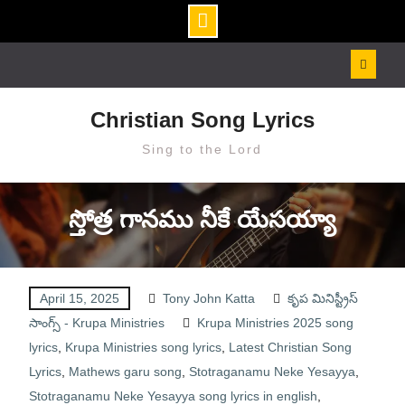
Skip
to
content
Christian Song Lyrics
Sing to the Lord
స్తోత్ర గానము నీకే యేసయ్యా
April 15, 2025
Tony John Katta
కృప మినిస్ట్రీస్
సాంగ్స్ - Krupa Ministries
Krupa Ministries 2025 song
lyrics
,
Krupa Ministries song lyrics
,
Latest Christian Song
Lyrics
,
Mathews garu song
,
Stotraganamu Neke Yesayya
,
Stotraganamu Neke Yesayya song lyrics in english
,