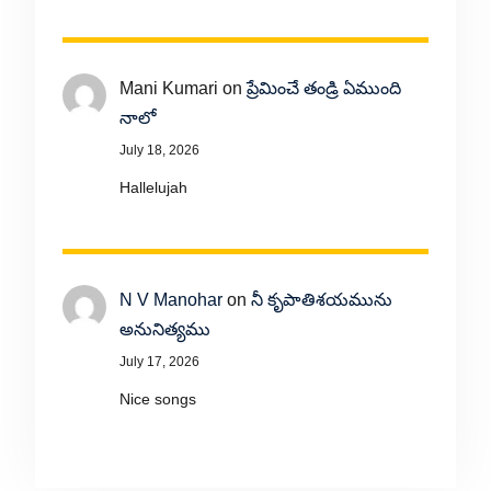
Mani Kumari
on
ప్రేమించే తండ్రి ఏముంది
నాలో
July 18, 2026
Hallelujah
N V Manohar
on
నీ కృపాతిశయమును
అనునిత్యము
July 17, 2026
Nice songs