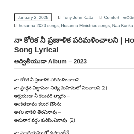
January 2, 2025
Tony John Katta
Comfort - ఆదర
hosanna 2023 songs
,
Hosanna Ministries songs
,
Naa Korika 
నా కోరిక నీ ప్రణాళిక పరిమళించాలని 
Song Lyrical
అద్వితీయుడా Album – 2023
నా కోరిక నీ ప్రణాళిక పరిమళించాలని
నా ప్రార్థన విజ్ఞాపనా నిత్య మహిమలో నిలవాలని (2)
అక్షయుడా నీ కలువరి త్యాగం –
అంకితభావం కలుగ జేసేను
ఆశల వాకిలి తెరచినావు –
అనురాగ వర్షం కురిపించినావు (2)
నా హృదయములో ఉప్పొంగేనే