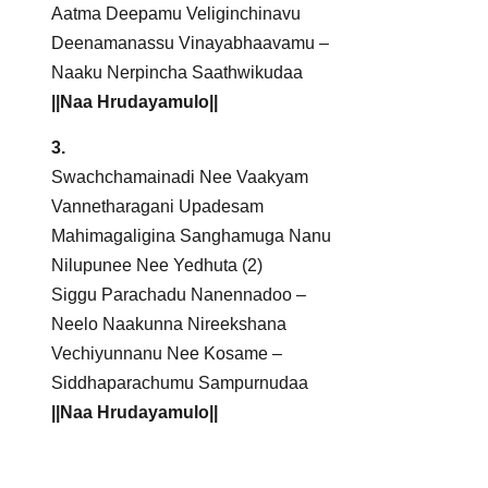
Aatma Deepamu Veliginchinavu
Deenamanassu Vinayabhaavamu –
Naaku Nerpincha Saathwikudaa
||Naa Hrudayamulo||
3.
Swachchamainadi Nee Vaakyam
Vannetharagani Upadesam
Mahimagaligina Sanghamuga Nanu
Nilupunee Nee Yedhuta (2)
Siggu Parachadu Nanennadoo –
Neelo Naakunna Nireekshana
Vechiyunnanu Nee Kosame –
Siddhaparachumu Sampurnudaa
||Naa Hrudayamulo||