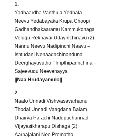
1.
Yadhaardha Vanthula Yedhala
Neevu Yedabayaka Krupa Choopi
Gadhandhakaaramu Kammukonaga
Velugu Rekhavai Udayinchinavu (2)
Nannu Neevu Nadipinchi Naavu –
Ishtudani Nenaadachinanduna
Deerghayuvutho Thripthiparinchina –
Sajeevudu Neevenayya
||Naa Hrudayamulo||
2.
Naalo Unnadi Vishwasavarhamu
Thodai Unnadi Vaagdana Balam
Dhairya Parachi Nadupuchunnadi
Vijayasikharapu Dishaga (2)
Aarpajalani Nee Prematho –