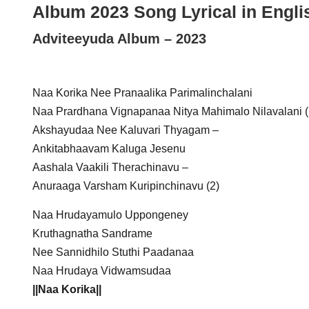
Album 2023 Song Lyrical in Engli
Adviteeyuda Album – 2023
Naa Korika Nee Pranaalika Parimalinchalani
Naa Prardhana Vignapanaa Nitya Mahimalo Nilavalani (
Akshayudaa Nee Kaluvari Thyagam –
Ankitabhaavam Kaluga Jesenu
Aashala Vaakili Therachinavu –
Anuraaga Varsham Kuripinchinavu (2)
Naa Hrudayamulo Uppongeney
Kruthagnatha Sandrame
Nee Sannidhilo Stuthi Paadanaa
Naa Hrudaya Vidwamsudaa
||Naa Korika||