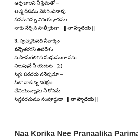
ఆర్పజాలని నీ ప్రేమతో –
ఆత్మ దీపము వెలిగించినావు
దీనమనస్సు వినయభావము –
నాకు నేర్పిన సాత్వీకుడా
|| నా హృదయ ||
3.
స్వఛ్చమైనది నీవాక్యం
వన్నెతరగని ఉపదేశం
మహిమగలిగిన సంఘముగా నను
నిలుపునే నీ యెదుట (2)
సిగ్గు పరచదు ననెన్నడూ –
నీలో నాకున్న నిరీక్షణ
వేచియున్నాను నీ కోసమే –
సిద్ధపరచుము సంపూర్ణుడా
|| నా హృదయ ||
Naa Korika Nee Pranaalika Parima