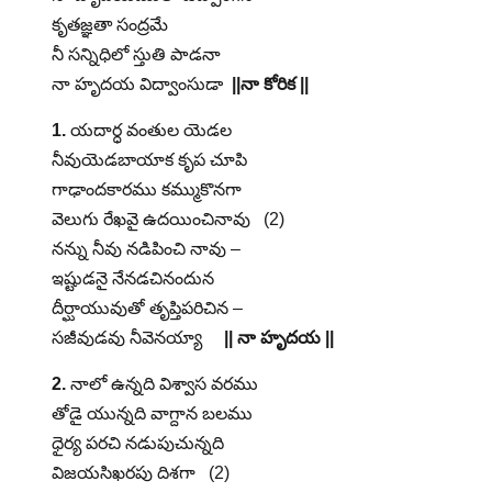
కృతజ్ఞతా సంద్రమే
నీ సన్నిధిలో స్తుతి పాడనా
నా హృదయ విద్వాంసుడా
||నా కోరిక ||
1.
యదార్ధ వంతుల యెడల
నీవుయెడబాయాక కృప చూపి
గాఢాందకారము కమ్ముకొనగా
వెలుగు రేఖవై ఉదయించినావు (2)
నన్ను నీవు నడిపించి నావు –
ఇష్టుడనై నేనడచినందున
దీర్ఘాయువుతో తృప్తిపరిచిన –
సజీవుడవు నీవెనయ్యా
|| నా హృదయ ||
2.
నాలో ఉన్నది విశ్వాస వరము
తోడై యున్నది వాగ్దాన బలము
ధైర్య పరచి నడుపుచున్నది
విజయసిఖరపు దిశగా (2)