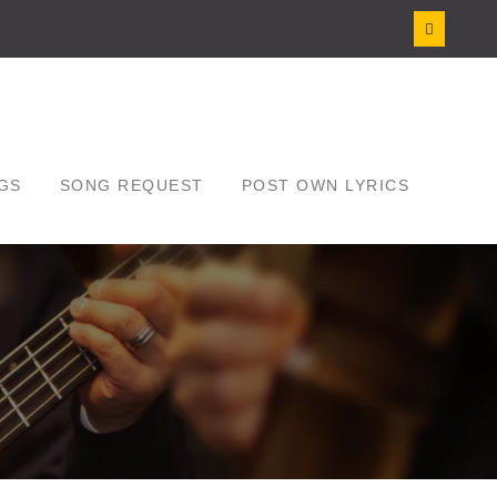
GS
SONG REQUEST
POST OWN LYRICS