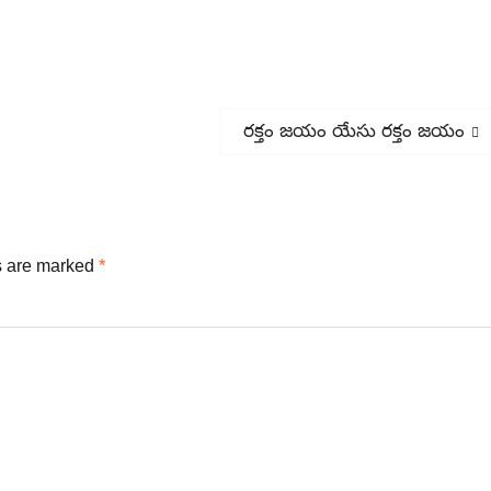
Next
రక్తం జయం యేసు రక్తం జయం
post:
s are marked
*