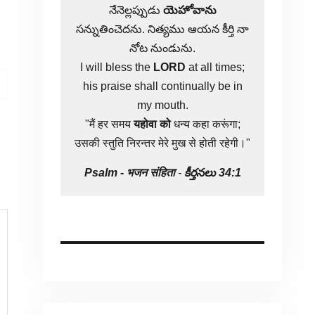
నేనెల్లప్పుడు
యెహోవాను
సన్నుతించెదను. నిత్యము ఆయన కీర్తి నా
నోట నుండును.
I will bless the
LORD
at all times;
his praise shall continually be in
my mouth.
"मैं हर समय
यहोवा
को
धन्य कहा करूंगा;
उसकी स्तुति निरन्तर मेरे मुख से होती रहेगी।"
Psalm -
भजन संहिता
-
కీర్తనలు 34:1