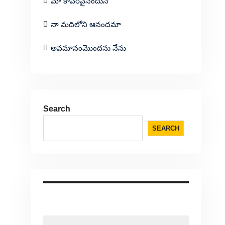
మా కాపరివైనందున
నా మదిలోని ఆనందమా
అవమానంమొందను నేను
Search
SEARCH