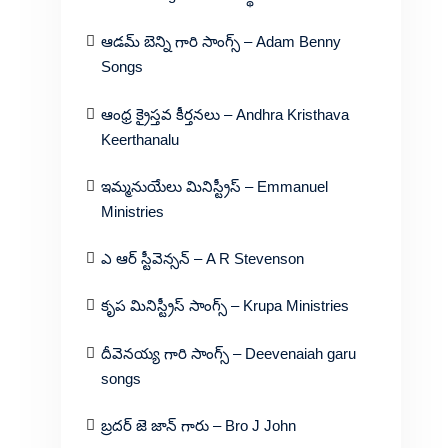
ఆడమ్ బెన్ని గారి సాంగ్స్ – Adam Benny
Songs
ఆంధ్ర క్రైస్తవ కీర్తనలు – Andhra Kristhava
Keerthanalu
ఇమ్మనుయేలు మినిస్ట్రీస్ – Emmanuel
Ministries
ఎ ఆర్ స్టీవెన్సన్ – A R Stevenson
కృప మినిస్ట్రీస్ సాంగ్స్ – Krupa Ministries
దీవెనయ్య గారి సాంగ్స్ – Deevenaiah garu
songs
బ్రదర్ జె జాన్ గారు – Bro J John