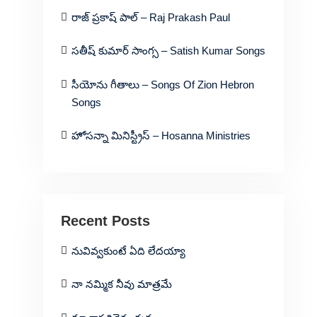
రాజ్ ప్రకాష్ పాల్ – Raj Prakash Paul
సతీష్ కుమార్ సాంగ్స – Satish Kumar Songs
సీయోను గీతాలు – Songs Of Zion Hebron
Songs
హోసన్నా మినిస్ట్రీస్ – Hosanna Ministries
Recent Posts
నువివ్వకుంటే ఏది లేదయ్యా
నా నమ్మిక నీవు మాత్రమే