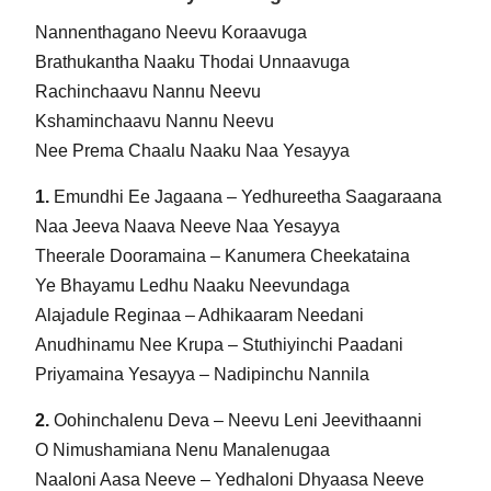
Nannenthagano Neevu Koraavuga
Brathukantha Naaku Thodai Unnaavuga
Rachinchaavu Nannu Neevu
Kshaminchaavu Nannu Neevu
Nee Prema Chaalu Naaku Naa Yesayya
1.
Emundhi Ee Jagaana – Yedhureetha Saagaraana
Naa Jeeva Naava Neeve Naa Yesayya
Theerale Dooramaina – Kanumera Cheekataina
Ye Bhayamu Ledhu Naaku Neevundaga
Alajadule Reginaa – Adhikaaram Needani
Anudhinamu Nee Krupa – Stuthiyinchi Paadani
Priyamaina Yesayya – Nadipinchu Nannila
2.
Oohinchalenu Deva – Neevu Leni Jeevithaanni
O Nimushamiana Nenu Manalenugaa
Naaloni Aasa Neeve – Yedhaloni Dhyaasa Neeve