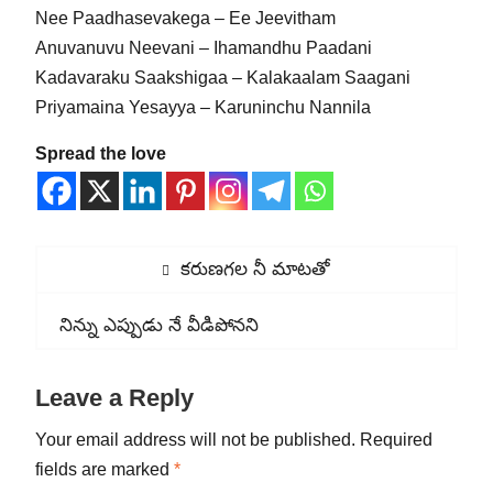
Nee Paadhasevakega – Ee Jeevitham
Anuvanuvu Neevani – Ihamandhu Paadani
Kadavaraku Saakshigaa – Kalakaalam Saagani
Priyamaina Yesayya – Karuninchu Nannila
Spread the love
Post
Previous
కరుణగల నీ మాటతో
navigation
post:
Next
నిన్ను ఎప్పుడు నే వీడిపోనని
post:
Leave a Reply
Your email address will not be published.
Required
fields are marked
*