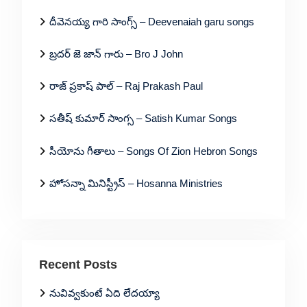
దీవెనయ్య గారి సాంగ్స్ – Deevenaiah garu songs
బ్రదర్ జె జాన్ గారు – Bro J John
రాజ్ ప్రకాష్ పాల్ – Raj Prakash Paul
సతీష్ కుమార్ సాంగ్స – Satish Kumar Songs
సీయోను గీతాలు – Songs Of Zion Hebron Songs
హోసన్నా మినిస్ట్రీస్ – Hosanna Ministries
Recent Posts
నువివ్వకుంటే ఏది లేదయ్యా