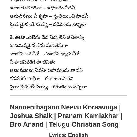
అలజడులే రేగినా – అధికారం నీదనీ
అనుదినము నీ కృపా – స్తుతియించి పాడనీ
ప్రియమైన యేసయ్య – నడిపించు నన్నిలా
2.
ఊహించలేను దేవ నీవు లేని జీవితాన్ని
ఓ నిమిషమైన నేను మనలేనుగా
నాలోని ఆశ నీవే – ఎదలోని ధ్యాస నీవే
నీ పాదసేవకేగ ఈ జీవితం
ఆణువణువు నీవనీ- ఇహమందు పాడనీ
కడవరకు సాక్షిగా – కలకాలం సాగనీ
ప్రియమైన యేసయ్య – కరుణించు నన్నిలా
Nannenthagano Neevu Koraavuga |
Joshua Shaik | Pranam Kamlakhar |
Bro Anand | Telugu Christian Song
Lyrics: English