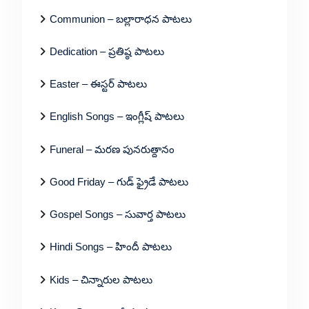
Communion – బల్లారాధన పాటలు
Dedication – ప్రతిష్ఠ పాటలు
Easter – ఈస్టర్ పాటలు
English Songs – ఇంగ్లీష్ పాటలు
Funeral – మరణ పునరుత్దానం
Good Friday – గుడ్ ఫ్రైడే పాటలు
Gospel Songs – సువార్త పాటలు
Hindi Songs – హిందీ పాటలు
Kids – చిన్నారుల పాటలు