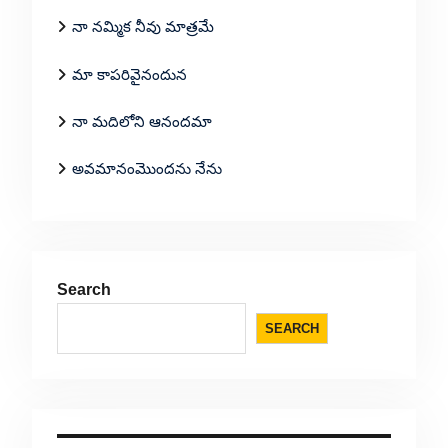
నా నమ్మిక నీవు మాత్రమే
మా కాపరివైనందున
నా మదిలోని ఆనందమా
అవమానంమొందను నేను
Search
SEARCH