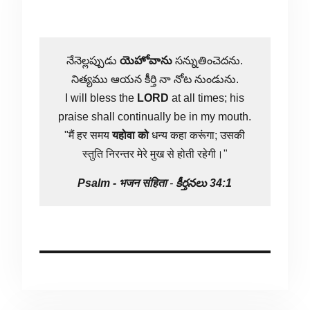
నేనెల్లప్పుడు
యెహోవాను
సన్నుతించెదను.
నిత్యము ఆయన కీర్తి నా నోట నుండును.
I will bless the
LORD
at all times; his
praise shall continually be in my mouth.
"मैं हर समय
यहोवा
को
धन्य कहा करूंगा; उसकी
स्तुति निरन्तर मेरे मुख से होती रहेगी।"
Psalm -
भजन संहिता
-
కీర్తనలు 34:1