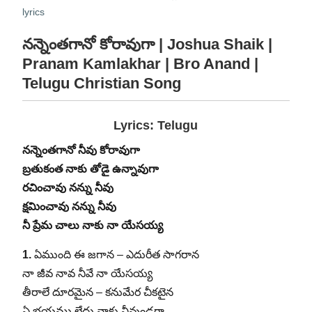
lyrics
నన్నెంతగానో కోరావుగా | Joshua Shaik |
Pranam Kamlakhar | Bro Anand |
Telugu Christian Song
Lyrics: Telugu
నన్నెంతగానో నీవు కోరావుగా
బ్రతుకంత నాకు తోడై ఉన్నావుగా
రచించావు నన్ను నీవు
క్షమించావు నన్ను నీవు
నీ ప్రేమ చాలు నాకు నా యేసయ్య
1.
ఏముంది ఈ జగాన – ఎదురీత సాగరాన
నా జీవ నావ నీవే నా యేసయ్య
తీరాలే దూరమైన – కనుమేర చీకటైన
ఏ భయము లేదు నాకు నీవుండగా