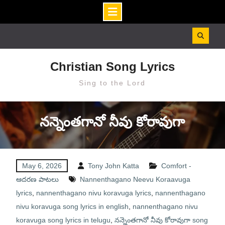
Skip
to
content
Christian Song Lyrics
Sing to the Lord
నన్నెంతగానో నీవు కోరావుగా
May 6, 2026
Tony John Katta
Comfort -
ఆదరణ పాటలు
Nannenthagano Neevu Koraavuga
lyrics
,
nannenthagano nivu koravuga lyrics
,
nannenthagano
nivu koravuga song lyrics in english
,
nannenthagano nivu
koravuga song lyrics in telugu
,
నన్నెంతగానో నీవు కోరావుగా song