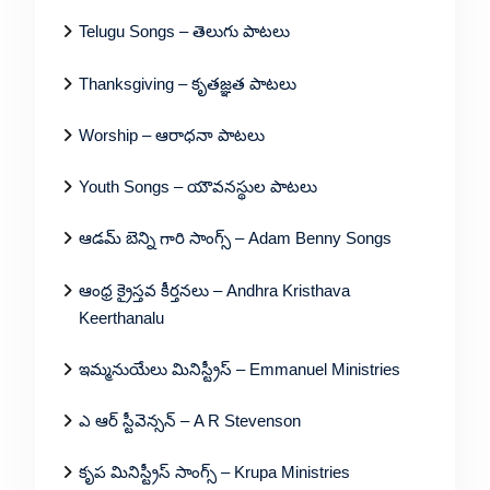
Telugu Songs – తెలుగు పాటలు
Thanksgiving – కృతజ్ఞత పాటలు
Worship – ఆరాధనా పాటలు
Youth Songs – యౌవనస్థుల పాటలు
ఆడమ్ బెన్ని గారి సాంగ్స్ – Adam Benny Songs
ఆంధ్ర క్రైస్తవ కీర్తనలు – Andhra Kristhava
Keerthanalu
ఇమ్మనుయేలు మినిస్ట్రీస్ – Emmanuel Ministries
ఎ ఆర్ స్టీవెన్సన్ – A R Stevenson
కృప మినిస్ట్రీస్ సాంగ్స్ – Krupa Ministries