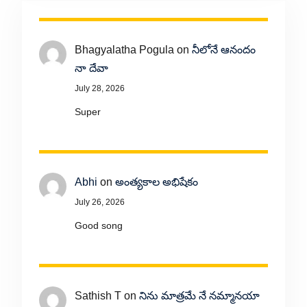
Bhagyalatha Pogula
on
నీలోనే ఆనందం
నా దేవా
July 28, 2026
Super
Abhi
on
అంత్యకాల అభిషేకం
July 26, 2026
Good song
Sathish T
on
నిను మాత్రమే నే నమ్మానయా