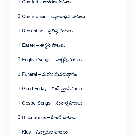
Comfort – ఆదరణ పాటలు
Communion – బల్లారాధన పాటలు
Dedication – ప్రతిష్ఠ పాటలు
Easter – ఈస్టర్ పాటలు
English Songs – ఇంగ్లీష్ పాటలు
Funeral – మరణ పునరుత్దానం
Good Friday – గుడ్ ఫ్రైడే పాటలు
Gospel Songs – సువార్త పాటలు
Hindi Songs – హిందీ పాటలు
Kids – చిన్నారుల పాటలు