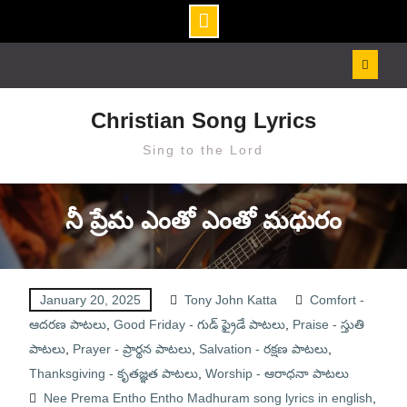
Skip
to
content
Christian Song Lyrics
Sing to the Lord
నీ ప్రేమ ఎంతో ఎంతో మధురం
January 20, 2025
Tony John Katta
Comfort -
ఆదరణ పాటలు
,
Good Friday - గుడ్ ఫ్రైడే పాటలు
,
Praise - స్తుతి
పాటలు
,
Prayer - ప్రార్థన పాటలు
,
Salvation - రక్షణ పాటలు
,
Thanksgiving - కృతజ్ఞత పాటలు
,
Worship - ఆరాధనా పాటలు
Nee Prema Entho Entho Madhuram song lyrics in english
,