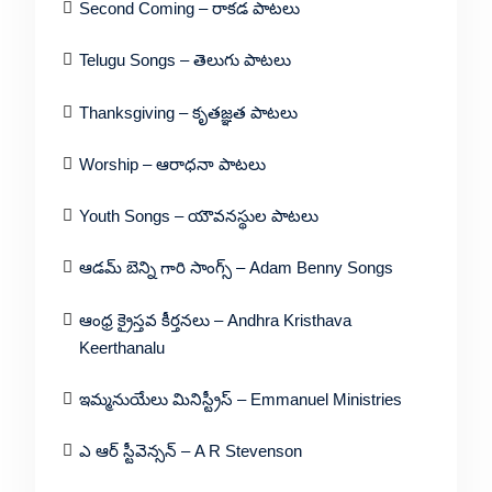
Second Coming – రాకడ పాటలు
Telugu Songs – తెలుగు పాటలు
Thanksgiving – కృతజ్ఞత పాటలు
Worship – ఆరాధనా పాటలు
Youth Songs – యౌవనస్థుల పాటలు
ఆడమ్ బెన్ని గారి సాంగ్స్ – Adam Benny Songs
ఆంధ్ర క్రైస్తవ కీర్తనలు – Andhra Kristhava
Keerthanalu
ఇమ్మనుయేలు మినిస్ట్రీస్ – Emmanuel Ministries
ఎ ఆర్ స్టీవెన్సన్ – A R Stevenson