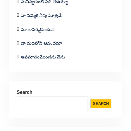
నువివ్వకుంటే ఏది లేదయ్యా
నా నమ్మిక నీవు మాత్రమే
మా కాపరివైనందున
నా మదిలోని ఆనందమా
అవమానంమొందను నేను
Search
SEARCH