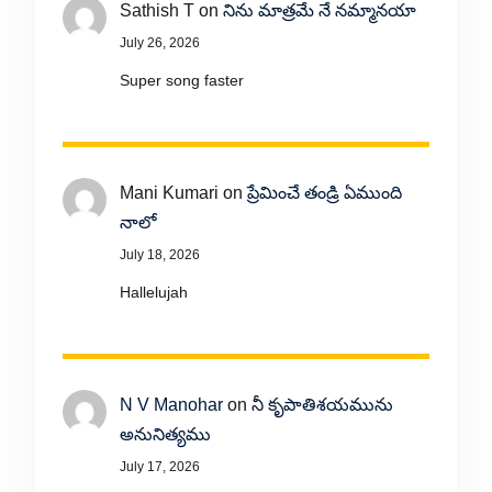
Sathish T
on
నిను మాత్రమే నే నమ్మానయా
July 26, 2026
Super song faster
Mani Kumari
on
ప్రేమించే తండ్రి ఏముంది
నాలో
July 18, 2026
Hallelujah
N V Manohar
on
నీ కృపాతిశయమును
అనునిత్యము
July 17, 2026