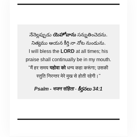
నేనెల్లప్పుడు
యెహోవాను
సన్నుతించెదను.
నిత్యము ఆయన కీర్తి నా నోట నుండును.
I will bless the
LORD
at all times; his
praise shall continually be in my mouth.
"मैं हर समय
यहोवा
को
धन्य कहा करूंगा; उसकी
स्तुति निरन्तर मेरे मुख से होती रहेगी।"
Psalm -
भजन संहिता
-
కీర్తనలు 34:1